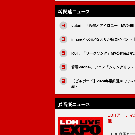
関連ニュース
yutori、「合鍵とアイロニー」MV公開
imase／jo0ji／なとりが音楽イベ
jo0ji、「ワークソング」MV公開＆
音羽-otoha-、アニメ『シャングリ
【ビルボード】2024年最終週DLアル
続く
音楽ニュース
LDHアーティス
催
LDH所属アーティス