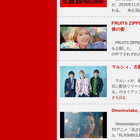
が、2026年1
れる。 本公演は
FRUITS ZI
体の姿
FRUITS ZI
を公開した。 新曲
の中でそれぞれ
マルシィ、古
マルシィが、新
日に配信リリー
る』のタイアッ
きを読む
Omoinot
Omoinota
TVアニメ『花ざ
ル『FLASHBU