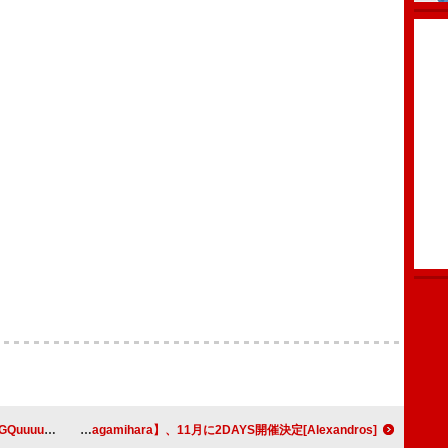
TV版でも主題歌に
[Alexandros]主催フェス【THIS FES '25 in Sagamihara】、11月に2DAYS開催決定