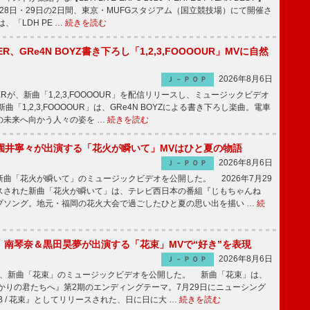
1月28日・29日の2日間、東京・MUFGスタジアム（国立競技場）にて開催さ
、「LDH PE …
続きを読む
PPER、GRe4N BOYZ書き下ろし「1,2,3,FOOOOUR」MVに自然
2026年8月6日
Ｊ－ＰＯＰ
PPERが、新曲「1,2,3,FOOOOUR」を配信リリースし、ミュージックビデオ
「1,2,3,FOOOOUR」は、GRe4N BOYZによる書き下ろし楽曲。電車
の未来へ向かう人々の姿を …
続きを読む
園井寧々が出演する「花火が瞬いて」MVはひと夏の物語
2026年8月6日
Ｊ－ＰＯＰ
曲「花火が瞬いて」のミュージックビデオを公開した。 2026年7月29
スされた新曲「花火が瞬いて」は、テレビ西日本の番組『じもちゃんね
プソング。地元・福岡の花火大会で過ごしたひと夏の思い出を描い …
続
ake、南琴奈＆黒田昊夢が出演する「花束」MVで“好き”を表現
2026年8月6日
Ｊ－ＰＯＰ
keが、新曲「花束」のミュージックビデオを公開した。 新曲「花束」は、
かりの君たちへ』第2期のエンディングテーマ。7月29日にニューシング
LB / 花束』としてリリースされた、日に日に大 …
続きを読む