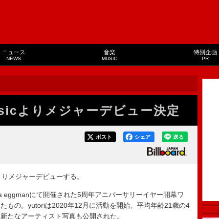
ニュース
音楽
特別企画
NEWS
MUSIC
PR
n Musicよりメジャーデビュー決定
ポスト
シェア
送る
usicよりメジャーデビューする。
ya eggmanにて開催された5周年アニバーサリーイヤー開幕ワ
の。yutoriは2020年12月に活動を開始、平均年齢21歳の4
、新たなアーティスト写真も公開された。