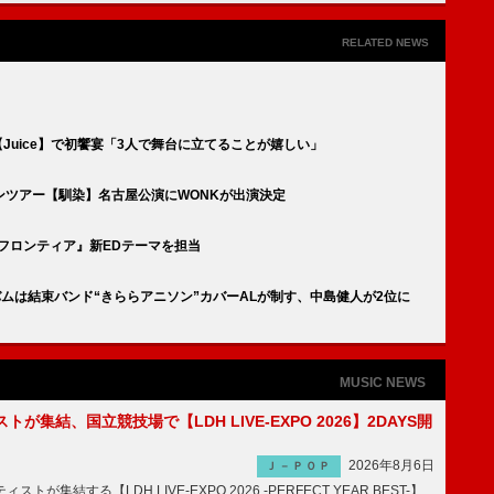
RELATED NEWS
ント【Juice】で初饗宴「3人で舞台に立てることが嬉しい」
2マンツアー【馴染】名古屋公演にWONKが出演決定
ラ・フロンティア』新EDテーマを担当
バムは結束バンド“きららアニソン”カバーALが制す、中島健人が2位に
MUSIC NEWS
トが集結、国立競技場で【LDH LIVE-EXPO 2026】2DAYS開
2026年8月6日
Ｊ－ＰＯＰ
トが集結する【LDH LIVE-EXPO 2026 -PERFECT YEAR BEST-】