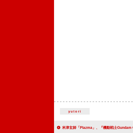
yutori
米津玄師「Plazma」、『機動戦士Gundam GQuuuuuuX』劇場先行版に続き