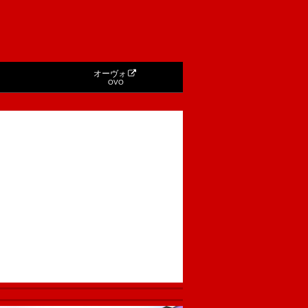
オーヴォ
OVO