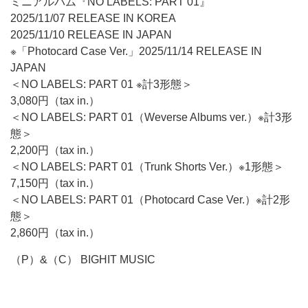
ミニアルバム『NO LABELS: PART 01』
2025/11/07 RELEASE IN KOREA
2025/11/10 RELEASE IN JAPAN
※「Photocard Case Ver.」2025/11/14 RELEASE IN
JAPAN
＜NO LABELS: PART 01 ※計3形態＞
3,080円（tax in.）
＜NO LABELS: PART 01（Weverse Albums ver.）※計3形
態＞
2,200円（tax in.）
＜NO LABELS: PART 01（Trunk Shorts Ver.）※1形態＞
7,150円（tax in.）
＜NO LABELS: PART 01（Photocard Case Ver.）※計2形
態＞
2,860円（tax in.）
（P）&（C） BIGHIT MUSIC