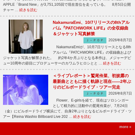
APPLE「Brand New」が3,751,105回で現在首位を走っている。 8月5日公開
チャー …
続きを読む
NakamuraEmi、10/7リリースの8thアル
バム『PATCHWORK LIFE』の全収録曲
＆ジャケット写真解禁
2026年8月7日
Ｊ－ＰＯＰ
NakamuraEmiが、10月7日リリースとなる8th
アルバム『PATCHWORK LIFE』の収録曲および
ジャケット写真が解禁された。 約2年4か月ぶりとなる本作は、メジャーデビ
ュー10周年の節目にプロデューサーのカワムラヒロシとと …
続きを読む
＜ライブレポート＞鷲尾伶菜、初披露の
最新曲とともに描く軌跡と現在――2年ぶ
りのビルボードライブ・ツアー完走
2026年8月7日
Ｊ－ＰＯＰ
Flower、E-girlsを経て、現在はソロシンガー
として精力的に活動中の鷲尾伶菜が、7月24日
（金）にビルボードライブ横浜にて、自身2年ぶりとなるビルボードライブ・ツ
アー【Reina Washio Billboard Live 202 …
続きを読む
more »