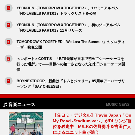
YEONJUN（TOMORROW X TOGETHER）、1stミニアルバム
『NO LABELS PART.01』トラックリストを公開
YEONJUN（TOMORROW X TOGETHER）、初のソロアルバム
『NO LABELS PART.01』11月リリース
TOMORROW X TOGETHER「We Lost The Summer」のソロティ
ーザー映像公開
＜レポート＞CORTIS 「BTS先輩が日本で初めてショーケースを
行った場所」で――目標への第一歩となった初来日ショーケース開
催
BOYNEXTDOOR、新曲は『トムとジェリー』85周年アニバーサリ
ーソング「SAY CHEESE!」
音楽ニュース
MUSIC NEWS
【先ヨミ・デジタル】Travis Japan「On
My Road -Stadium ver.-」がDLソング首
位を独走中 M!LKの佐野勇斗＆吉田仁人
によるユニット曲が追う