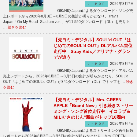
2026年8月7日
Ｊ－ＰＯＰ
GfK/NIQ Japanによるダウンロード・ソング売
上レポートから2026年8月3日～8月5日の集計が明らかとなり、Travis
Japan「On My Road -Stadium ver.-」が11,550ダウンロード（DL）を売り上
…
続きを読む
【先ヨミ・デジタル】SOUL'd OUT『は
じめてのSOUL'd OUT』DLアルバム首位
走行中 Stray Kids／アリアナ・グラン
デが追う
2026年8月7日
Ｊ－ＰＯＰ
GfK/NIQ Japanによるダウンロード・アルバム
売上レポートから、2026年8月3日～8月5日の集計が明らかとなり、SOUL’d
OUT『はじめてのSOUL’d OUT』が341ダウンロード（DL）でトップを …
続き
を読む
【先ヨミ・デジタル】Mrs. GREEN
APPLE「Brand New」引き続きストリー
ミング・ソング首位走行中 イコラブ＆
M!LK“さのじん”新曲がトップ10圏内
2026年8月7日
Ｊ－ＰＯＰ
GfK/NIQ Japanによるストリーミング再生回数
レポートから2026年8月3日～8月5日の集計が明らかとなり、Mrs. GREEN