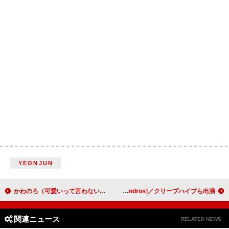
YEONJUN
かわのろ（可愛いって言わないと呪う！）新体制スタート～今日までのアイドルストーリー秘話公開！ 今後のヴィジョンも「TikTok1億回再生目指す」「人間味溢れる楽曲を」
凛として時雨による対バンイベント【トキニ雨】、キタニタツヤ／[Alexandros]／クリープハイプら出演
関連ニュース
RELATED NEWS