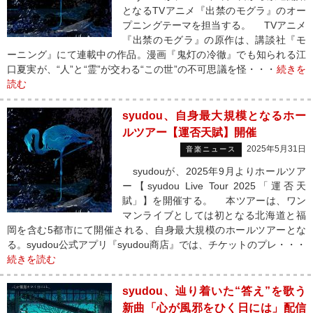
となるTVアニメ『出禁のモグラ』のオー
プニングテーマを担当する。 TVアニメ
『出禁のモグラ』の原作は、講談社『モ
ーニング』にて連載中の作品。漫画『鬼灯の冷徹』でも知られる江
口夏実が、“人”と“霊”が交わる“この世”の不可思議を怪・・・
続きを
読む
syudou、自身最大規模となるホー
ルツアー【運否天賦】開催
2025年5月31日
音楽ニュース
syudouが、2025年9月よりホールツア
ー【syudou Live Tour 2025「運否天
賦」】を開催する。 本ツアーは、ワン
マンライブとしては初となる北海道と福
岡を含む5都市にて開催される、自身最大規模のホールツアーとな
る。syudou公式アプリ『syudou商店』では、チケットのプレ・・・
続きを読む
syudou、辿り着いた“答え”を歌う
新曲「心が風邪をひく日には」配信