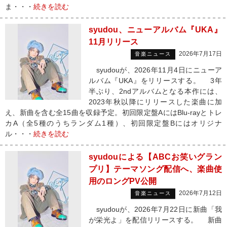
ま・・・
続きを読む
syudou、ニューアルバム『UKA』
11月リリース
2026年7月17日
音楽ニュース
syudouが、2026年11月4日にニューア
ルバム『UKA』をリリースする。 3年
半ぶり、2ndアルバムとなる本作には、
2023年秋以降にリリースした楽曲に加
え、新曲を含む全15曲を収録予定。初回限定盤AにはBlu-rayとトレ
カA（全5種のうちランダム1種）、初回限定盤Bにはオリジナ
ル・・・
続きを読む
syudouによる【ABCお笑いグラン
プリ】テーマソング配信へ、楽曲使
用のロングPV公開
2026年7月12日
音楽ニュース
syudouが、2026年7月22日に新曲「我
が栄光よ」を配信リリースする。 新曲