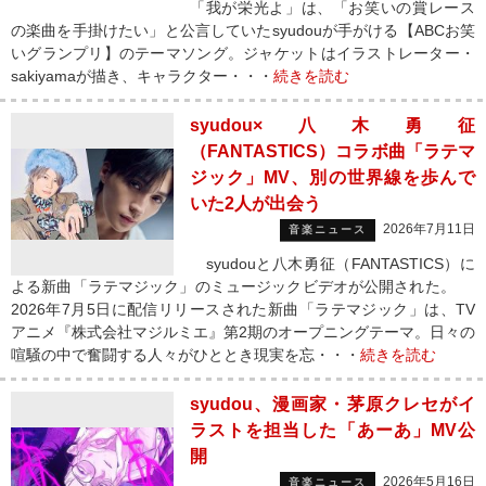
「我が栄光よ」は、「お笑いの賞レース
の楽曲を手掛けたい」と公言していたsyudouが手がける【ABCお笑
いグランプリ】のテーマソング。ジャケットはイラストレーター・
sakiyamaが描き、キャラクター・・・
続きを読む
syudou×八木勇征
（FANTASTICS）コラボ曲「ラテマ
ジック」MV、別の世界線を歩んで
いた2人が出会う
2026年7月11日
音楽ニュース
syudouと八木勇征（FANTASTICS）に
よる新曲「ラテマジック」のミュージックビデオが公開された。
2026年7月5日に配信リリースされた新曲「ラテマジック」は、TV
アニメ『株式会社マジルミエ』第2期のオープニングテーマ。日々の
喧騒の中で奮闘する人々がひととき現実を忘・・・
続きを読む
syudou、漫画家・茅原クレセがイ
ラストを担当した「あーあ」MV公
開
2026年5月16日
音楽ニュース