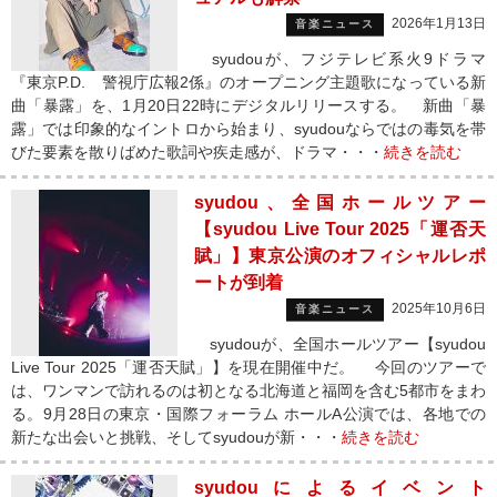
2026年1月13日
音楽ニュース
syudouが、フジテレビ系火9ドラマ
『東京P.D. 警視庁広報2係』のオープニング主題歌になっている新
曲「暴露」を、1月20日22時にデジタルリリースする。 新曲「暴
露」では印象的なイントロから始まり、syudouならではの毒気を帯
びた要素を散りばめた歌詞や疾走感が、ドラマ・・・
続きを読む
syudou、全国ホールツアー
【syudou Live Tour 2025「運否天
賦」】東京公演のオフィシャルレポ
ートが到着
2025年10月6日
音楽ニュース
syudouが、全国ホールツアー【syudou
Live Tour 2025「運否天賦」】を現在開催中だ。 今回のツアーで
は、ワンマンで訪れるのは初となる北海道と福岡を含む5都市をまわ
る。9月28日の東京・国際フォーラム ホールA公演では、各地での
新たな出会いと挑戦、そしてsyudouが新・・・
続きを読む
syudouによるイベント