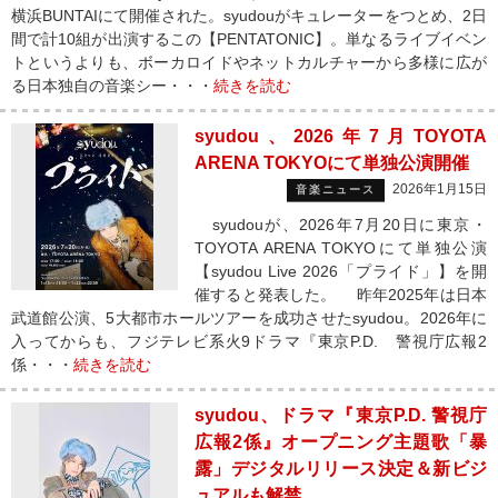
横浜BUNTAIにて開催された。syudouがキュレーターをつとめ、2日
間で計10組が出演するこの【PENTATONIC】。単なるライブイベン
トというよりも、ボーカロイドやネットカルチャーから多様に広が
る日本独自の音楽シー・・・
続きを読む
syudou、2026年7月TOYOTA
ARENA TOKYOにて単独公演開催
2026年1月15日
音楽ニュース
syudouが、2026年7月20日に東京・
TOYOTA ARENA TOKYOにて単独公演
【syudou Live 2026「プライド」】を開
催すると発表した。 昨年2025年は日本
武道館公演、5大都市ホールツアーを成功させたsyudou。2026年に
入ってからも、フジテレビ系火9ドラマ『東京P.D. 警視庁広報2
係・・・
続きを読む
syudou、ドラマ『東京P.D. 警視庁
広報2係』オープニング主題歌「暴
露」デジタルリリース決定＆新ビジ
ュアルも解禁