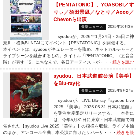
【PENTATONIC】、YOASOBI／す
りぃ／須田景凪／なとり／Aooo／
Chevonら出演
2025年10月3日
音楽ニュース
syudouが、2026年1月24日・25日に神
奈川・横浜BUNTAIにてイベント【PENTATONIC】を開催する。
本イベントは、syudouがキュレーターを務め、ネットカルチャーと
ライブシーンを融合するもの。タイトル「PENTATONIC」（五音音
階）が表す「5」にちなんで、各日アーティストが・・・
続きを読む
syudou、日本武道館公演【美学】
をBlu-ray化
2025年8月27日
音楽ニュース
syudouが、LIVE Blu-ray『syudou Live
2025 「美学」 2025.05.31 日本武道館』
を受注生産限定リリースする。 本作に
は、今年5月31日に東京・日本武道館で開
催された【syudou Live 2025「美学」】の模様を収録。ライブ本編
のほか、アンコール全曲、本公演に向けたリハーサ・・・
続きを読