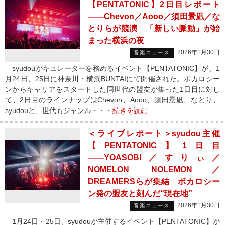
【PENTATONIC】2日目レポート
――Chevon／Aooo／須田景凪／な
とりらが競演 「新しい脈動」が始
まった横浜の夜
2026年1月30日
音楽ニュース
syudouがキュレーターを務めるイベント【PENTATONIC】が、1
月24日、25日に神奈川・横浜BUNTAIにて開催された。ボカロシー
ンからキャリアをスタートした同世代の盟友が集った1日目に対し
て、2日目のラインナップはChevon、Aooo、須田景凪、なとり、
syudouと、世代もジャンル・・・
続きを読む
＜ライブレポート＞syudou主催
【PENTATONIC】1日目
――YOASOBI／すりぃ／
NOMELON NOLEMON／
DREAMERSらが集結 ボカロシー
ン発の盟友と刻んだ“現在地”
2026年1月30日
音楽ニュース
1月24日・25日、syudouが主催するイベント【PENTATONIC】が