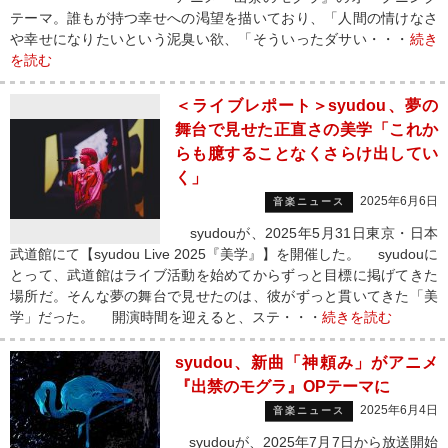
テーマ。誰もが持つ幸せへの渇望を描いており、「人間の情けなさ
や幸せになりたいという泥臭い欲、「そういったダサい・・・
続き
を読む
＜ライブレポート＞syudou、夢の
舞台で見せた正直さの美学「これか
らも臆することなくさらけ出してい
く」
2025年6月6日
音楽ニュース
syudouが、2025年5月31日東京・日本
武道館にて【syudou Live 2025『美学』】を開催した。 syudouに
とって、武道館はライブ活動を始めてからずっと目標に掲げてきた
場所だ。そんな夢の舞台で見せたのは、彼がずっと貫いてきた「美
学」だった。 開演時間を迎えると、ステ・・・
続きを読む
syudou、新曲「神頼み」がアニメ
『出禁のモグラ』OPテーマに
2025年6月4日
音楽ニュース
syudouが、2025年7月7日から放送開始