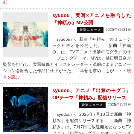
む
syudou、実写×アニメを融合した
「神頼み」MV公開
2025年7月21日
音楽ニュース
syudouが、新曲「神頼み」のミュージ
ックビデオを公開した。 新曲「神頼
み」は、TVアニメ『出禁のモグラ』のオ
ープニングテーマ。MVは、樋口明日奈が
監督を担当し、実写映像とイラストレーター・革蝉によるアニメー
ションを融合した作品に仕上がった。「幸せを求め、もが・・・
続
きを読む
syudou、アニメ『出禁のモグラ』
OPテーマ「神頼み」配信リリース
2025年7月7日
音楽ニュース
syudouが、2025年7月18日に新曲「神
頼み」を配信リリースする。 新曲「神
頼み」は、7月7日に放送開始となったTV
アニメ『出禁のモグラ』のオープニング