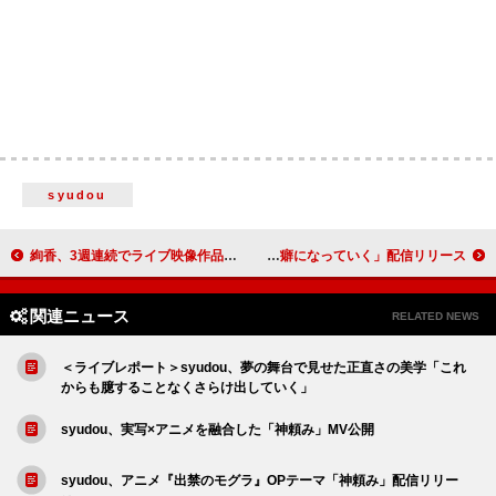
syudou
絢香、3週連続でライブ映像作品をプレミア公開
ジェニーハイが約1年ぶり新曲、サマーバラード「あの夏が癖になっていく」配信リリース
関連ニュース
RELATED NEWS
＜ライブレポート＞syudou、夢の舞台で見せた正直さの美学「これ
からも臆することなくさらけ出していく」
syudou、実写×アニメを融合した「神頼み」MV公開
syudou、アニメ『出禁のモグラ』OPテーマ「神頼み」配信リリー