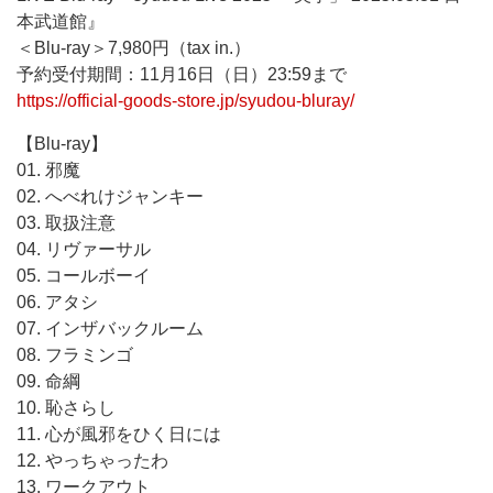
本武道館』
＜Blu-ray＞7,980円（tax in.）
予約受付期間：11月16日（日）23:59まで
https://official-goods-store.jp/syudou-bluray/
【Blu-ray】
01. 邪魔
02. へべれけジャンキー
03. 取扱注意
04. リヴァーサル
05. コールボーイ
06. アタシ
07. インザバックルーム
08. フラミンゴ
09. 命綱
10. 恥さらし
11. 心が風邪をひく日には
12. やっちゃったわ
13. ワークアウト