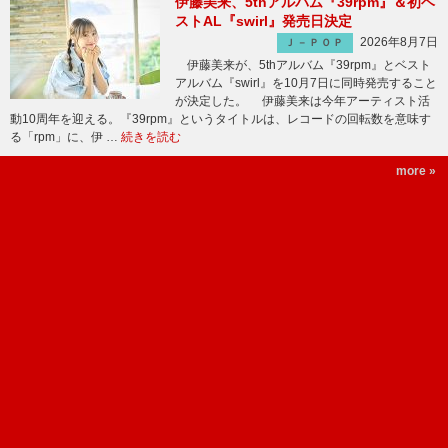
伊藤美来、5thアルバム『39rpm』＆初ベ
ストAL『swirl』発売日決定
2026年8月7日
Ｊ－ＰＯＰ
伊藤美来が、5thアルバム『39rpm』とベスト
アルバム『swirl』を10月7日に同時発売すること
が決定した。 伊藤美来は今年アーティスト活
動10周年を迎える。『39rpm』というタイトルは、レコードの回転数を意味す
る「rpm」に、伊 …
続きを読む
more »