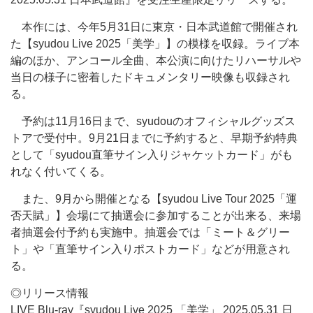
本作には、今年5月31日に東京・日本武道館で開催され
た【syudou Live 2025「美学」】の模様を収録。ライブ本
編のほか、アンコール全曲、本公演に向けたリハーサルや
当日の様子に密着したドキュメンタリー映像も収録され
る。
予約は11月16日まで、syudouのオフィシャルグッズス
トアで受付中。9月21日までに予約すると、早期予約特典
として「syudou直筆サイン入りジャケットカード」がも
れなく付いてくる。
また、9月から開催となる【syudou Live Tour 2025「運
否天賦」】会場にて抽選会に参加することが出来る、来場
者抽選会付予約も実施中。抽選会では「ミート＆グリー
ト」や「直筆サイン入りポストカード」などが用意され
る。
◎リリース情報
LIVE Blu-ray『syudou Live 2025 「美学」 2025.05.31 日