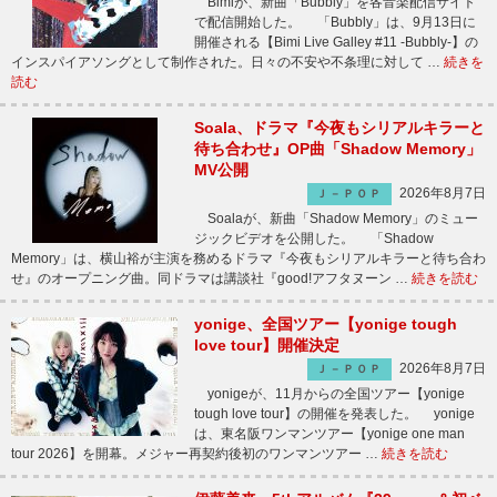
Bimiが、新曲「Bubbly」を各音楽配信サイト
で配信開始した。 「Bubbly」は、9月13日に
開催される【Bimi Live Galley #11 -Bubbly-】の
インスパイアソングとして制作された。日々の不安や不条理に対して …
続きを
読む
Soala、ドラマ『今夜もシリアルキラーと
待ち合わせ』OP曲「Shadow Memory」
MV公開
2026年8月7日
Ｊ－ＰＯＰ
Soalaが、新曲「Shadow Memory」のミュー
ジックビデオを公開した。 「Shadow
Memory」は、横山裕が主演を務めるドラマ『今夜もシリアルキラーと待ち合わ
せ』のオープニング曲。同ドラマは講談社『good!アフタヌーン …
続きを読む
yonige、全国ツアー【yonige tough
love tour】開催決定
2026年8月7日
Ｊ－ＰＯＰ
yonigeが、11月からの全国ツアー【yonige
tough love tour】の開催を発表した。 yonige
は、東名阪ワンマンツアー【yonige one man
tour 2026】を開幕。メジャー再契約後初のワンマンツアー …
続きを読む