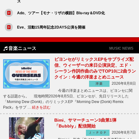
ス
Ado、ツアー【モナ・リザの横顔】Blu-ray＆DVD化
Eve、活動15周年記念2DAYS公演を開催
音楽ニュース
MUSIC NEWS
ビヨンセがリミックスEPをサプライズ配
信、ウィーザーの来日公演決定、エド・
シーラン作詞作曲のみでTOP10に2曲ラン
クイン：今週の洋楽まとめニュース
2026年8月8日
洋楽
今週の洋楽まとめニュースは、ビヨンセに関
する話題から。 現地時間2026年8月5日、ビヨンセが、先日リリースした
「Morning Dew (Donk)」のリミックスEP『Morning Dew (Donk) Remix
Pack』をサプ …
続きを読む
Bimi、サマーチューン3曲第1弾
「Bubbly」配信開始
2026年8月7日
Ｊ－ＰＯＰ