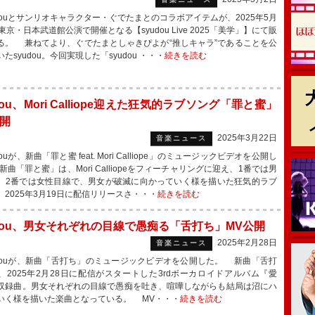
douとサンリオキャラクター・ぐでたまとのコラボアイテムが、2025年5月
東京・日本武道館公演で開催となる【syudou Live 2025「美学」】にて販
る。 兼ねてより、ぐでたまとしゃきぴよが“推しキャラ”であることを公
たsyudou。今回実現した「syudou ・・・
続きを読む
dou、Mori Calliope迎えた狂気的ラブソング「罪と蜜」
公開
2025年3月22日
音楽ニュース
ouが、新曲「罪と蜜 feat. Mori Calliope」のミュージックビデオを公開し
曲「罪と蜜」は、Mori Calliopeをフィーチャリングに迎え、1番では男
、2番では女性目線で、男女が破滅に向かっていく様を描いた狂気的ラブ
。2025年3月19日に配信リリースさ・・・
続きを読む
udou、男女それぞれの目線で愚痴る「舌打ち」MV公開
2025年2月28日
音楽ニュース
douが、新曲「舌打ち」のミュージックビデオを公開した。 新曲「舌打
、2025年2月28日に配信がスタートした3rdボーカロイドアルバム『愛
収録曲。男女それぞれの目線で愚痴を吐き、喧嘩しながらも結局は沼にハ
いく様を描いた楽曲となっている。 MV・・・
続きを読む