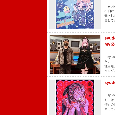
syu
31日に
売され
言してい
syu
MV
syud
た。 新
性目線
ソング
sy
syu
ち」は
憎』の
マって