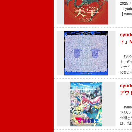
202
「sy
【syu
sy
ト」
syu
ト」の
ンナイ
の音が
sy
アウ
syu
マジル
公開と
は、“