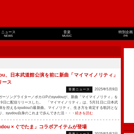
ニュース
音楽
特別企画
NEWS
MUSIC
PR
udou、日本武道館公演を前に新曲「マイマイノリティ」
リース
2025年5月9日
音楽ニュース
ーソングライター／ボカロPのsyudouが、新曲「マイマイノリティ」を
月9日に配信リリースした。 「マイマイノリティ」は、5月31日に日本武
演を控えるsyudouの最新曲。マイノリティ、生き方を肯定する歌詞とな
り、syudou自身のこれまで歩んできた活・・・
続きを読む
udou × ぐでたま」コラボアイテムが登場
2025年5月2日
音楽ニュース