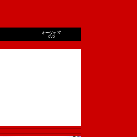
オーヴォ
OVO