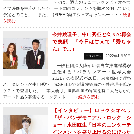
トでは、過去のミュージックビデオやラ
イブ映像を中心としたショート動画コンテンツを順次公開していく
予定とのこと。 また、【SPEED楽曲シェアキャンペー・・・
続き
を読む
今井絵理子、中山秀征と久々の再会
で笑顔 「今日は甘えて『秀ちゃ
ん』で…」
2022年1月20日
TOPICS
一般社団法人障がい者自立推進機構が
主催する「パラリンアート世界大会
2021」の表彰式が20日、東京都内で行わ
れ、タレントの中山秀征、元SPEEDで参議院議員の今井絵理子氏が
ゲストで登壇した。 本大会は、世界各国の障害を持つ人たちから
アート作品を募集するコンテスト・・・
続きを読む
【インタビュー】ロック☆オペラ
「ザ・パンデモニアム・ロック・シ
ョー」水田航生「日本のエンターテ
インメントを盛り上げるのにぴった