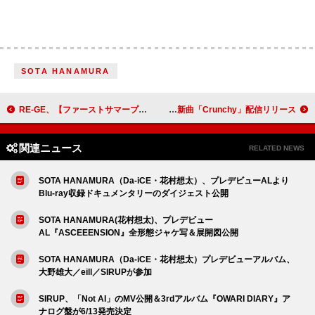
SOTA HANAMURA
RE-GE、【ファーストサマープロジェクト】情報解禁＆デジタルシングル第1弾「ひらりワンピース」6/26配信決定
iri、閉塞した時代を軽やかに泳いでいく新曲「Crunchy」配信リリース
関連ニュース
RELATED NEWS
SOTA HANAMURA（Da-iCE・花村想太）、プレデビューALより
Blu-ray収録ドキュメンタリーのダイジェスト公開
SOTA HANAMURA(花村想太)、プレデビュー
AL『ASCEEENSION』全形態ジャケ写＆展開図公開
SOTA HANAMURA（Da-iCE・花村想太）プレデビューアルバム、
大野雄大／eill／SIRUPが参加
SIRUP、「Not AI」のMV公開＆3rdアルバム『OWARI DIARY』ア
ナログ盤が6/13発売決定