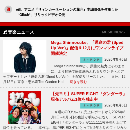
eill、アニメ『リィンカーネーションの花弁』本編映像を使用した
「Glitch*」リリックビデオ公開
音楽ニュース
MUSIC NEWS
Mega Shinnosuke、「運命の君 (Sped
Up Ver.)」配信＆12月にワンマンライブ
開催決定
2026年8月6日
Ｊ－ＰＯＰ
Mega Shinnosukeが、原曲の魅力はそのまま
に、より軽快で疾走感あふれるサウンドへとア
ップデートした「運命の君 (Sped Up Ver.)」を配信リリースした。 また、12
月18日に東京・恵比寿The Garden Hall …
続きを読む
【先ヨミ】SUPER EIGHT『ダンダーラ』
現在アルバム1位を独走中
2026年8月6日
Ｊ－ＰＯＰ
今週のCDアルバム売上レポートから2026年8
月3日～8月5日の集計が明らかとなり、SUPER
EIGHT『ダンダーラ』が111,111枚を売り上げて
首位を走っている。 本作は、SUPER EIGHTにとって約2年ぶりのフィジカル