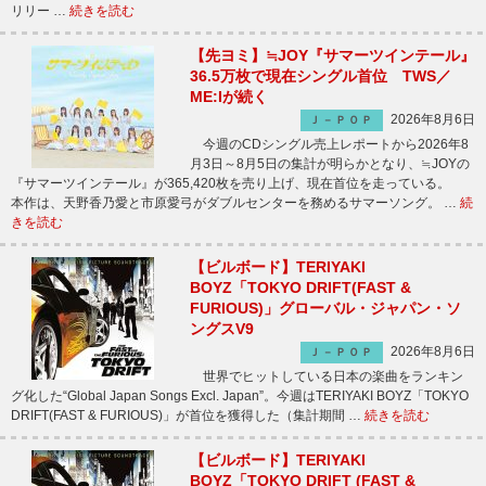
リリー …
続きを読む
【先ヨミ】≒JOY『サマーツインテール』
36.5万枚で現在シングル首位 TWS／
ME:Iが続く
2026年8月6日
Ｊ－ＰＯＰ
今週のCDシングル売上レポートから2026年8
月3日～8月5日の集計が明らかとなり、≒JOYの
『サマーツインテール』が365,420枚を売り上げ、現在首位を走っている。
本作は、天野香乃愛と市原愛弓がダブルセンターを務めるサマーソング。 …
続
きを読む
【ビルボード】TERIYAKI
BOYZ「TOKYO DRIFT(FAST &
FURIOUS)」グローバル・ジャパン・ソ
ングスV9
2026年8月6日
Ｊ－ＰＯＰ
世界でヒットしている日本の楽曲をランキン
グ化した“Global Japan Songs Excl. Japan”。今週はTERIYAKI BOYZ「TOKYO
DRIFT(FAST & FURIOUS)」が首位を獲得した（集計期間 …
続きを読む
【ビルボード】TERIYAKI
BOYZ「TOKYO DRIFT (FAST &