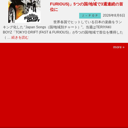
FURIOUS)」5つの国/地域で3週連続の首
位に
2026年8月6日
Ｊ－ＰＯＰ
世界各国でヒットしている日本の楽曲をラン
キング化した “Japan Songs（国/地域別チャート）”。当週はTERIYAKI
BOYZ「TOKYO DRIFT (FAST & FURIOUS)」が5つの国/地域で首位を獲得した
（ …
続きを読む
more »