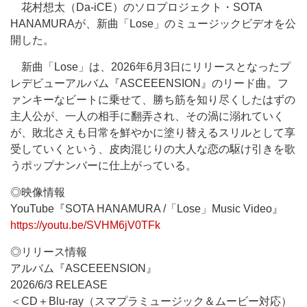
花村想太（Da-iCE）のソロプロジェクト・SOTA
HANAMURAが、新曲「Lose」のミュージックビデオを公
開した。
新曲「Lose」は、2026年6月3日にリリースとなったプ
レデビューアルバム『ASCEEENSION』のリード曲。フ
ァンキーなビートに乗せて、勝ち筋を知り尽くしたはずの
主人公が、一人の相手に翻弄され、その渦に溺れていく
が、敗北さえも日常を鮮やかに塗り替えるスリルとして享
受していくという、皮肉混じりの大人な恋の駆け引きを歌
うポップナンバーに仕上がっている。
◎映像情報
YouTube『SOTA HANAMURA /「Lose」Music Video』
https://youtu.be/SVHM6jV0TFk
◎リリース情報
アルバム『ASCEEENSION』
2026/6/3 RELEASE
＜CD＋Blu-ray（スマプラミュージック＆ムービー対応）