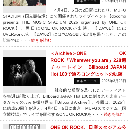
2026年4月14日
音楽ニュース
4月4日、5日の2日間にわたり、MUFG
STADIUM（国立競技場）にて開催されたライブイベント【docomo
presents THE MUSIC STADIUM 2026 organized by ONE OK
ROCK】。両日にONE OK ROCKが出演、【DAY01】には
UVERworldが、【DAY02】にはYOASOBIが出演を果たした。この
記事では・・・
続きを読む
＜Archive＞ONE OK
ROCK「Wherever you are」228週
チャートイン Billboard JAPAN
Hot 100で辿るロングヒットの軌跡
2026年3月28日
音楽ニュース
社会的な反響を及ぼしたアーティスト
を毎週1組取り上げ、Billboard JAPAN Hot 100に刻まれた楽曲デー
タからその歩みを振り返る【Billboard Archive】。今回は、2025年
に結成20周年を迎え、4月4日・5日に東京・MUFGスタジアム（国
立競技場）でライブを開催するONE OK ROCKを・・・
続きを読む
ONE OK ROCK、日産スタジアム公