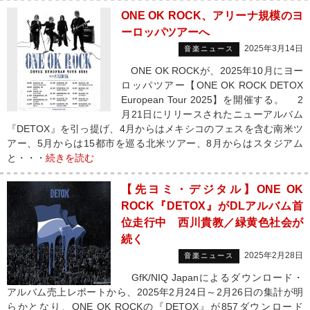
ONE OK ROCK、アリーナ規模のヨ
ーロッパツアーへ
2025年3月14日
音楽ニュース
ONE OK ROCKが、2025年10月にヨー
ロッパツアー【ONE OK ROCK DETOX
European Tour 2025】を開催する。 2
月21日にリリースされたニューアルバム
『DETOX』を引っ提げ、4月からはメキシコのフェスを含む南米ツ
アー、5月からは15都市を巡る北米ツアー、8月からはスタジアム
と・・・
続きを読む
【先ヨミ・デジタル】ONE OK
ROCK『DETOX』がDLアルバム首
位走行中 西川貴教／緑黄色社会が
続く
2025年2月28日
音楽ニュース
GfK/NIQ Japanによるダウンロード・
アルバム売上レポートから、2025年2月24日～2月26日の集計が明
らかとなり、ONE OK ROCKの『DETOX』が857ダウンロード