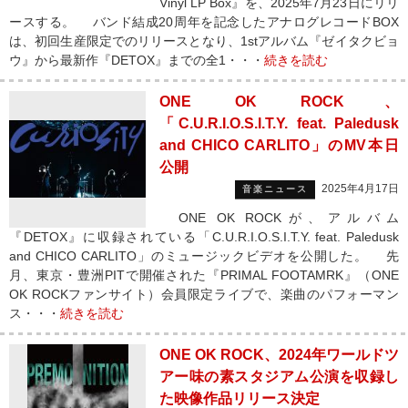
Vinyl LP Box』を、2025年7月23日にリリ
ースする。 バンド結成20周年を記念したアナログレコードBOX
は、初回生産限定でのリリースとなり、1stアルバム『ゼイタクビョ
ウ』から最新作『DETOX』までの全1・・・
続きを読む
ONE OK ROCK、
「C.U.R.I.O.S.I.T.Y. feat. Paledusk
and CHICO CARLITO」のMV本日
公開
2025年4月17日
音楽ニュース
ONE OK ROCKが、アルバム
『DETOX』に収録されている「C.U.R.I.O.S.I.T.Y. feat. Paledusk
and CHICO CARLITO」のミュージックビデオを公開した。 先
月、東京・豊洲PITで開催された『PRIMAL FOOTAMRK』（ONE
OK ROCKファンサイト）会員限定ライブで、楽曲のパフォーマン
ス・・・
続きを読む
ONE OK ROCK、2024年ワールドツ
アー味の素スタジアム公演を収録し
た映像作品リリース決定