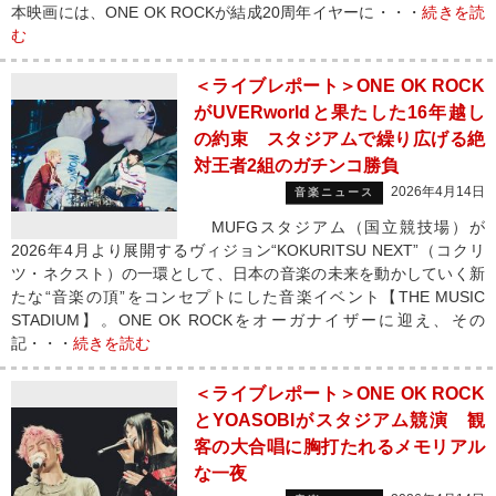
本映画には、ONE OK ROCKが結成20周年イヤーに・・・
続きを読
む
＜ライブレポート＞ONE OK ROCK
がUVERworldと果たした16年越し
の約束 スタジアムで繰り広げる絶
対王者2組のガチンコ勝負
2026年4月14日
音楽ニュース
MUFGスタジアム（国立競技場）が
2026年4月より展開するヴィジョン“KOKURITSU NEXT”（コクリ
ツ・ネクスト）の一環として、日本の音楽の未来を動かしていく新
たな“音楽の頂”をコンセプトにした音楽イベント【THE MUSIC
STADIUM】。ONE OK ROCKをオーガナイザーに迎え、その
記・・・
続きを読む
＜ライブレポート＞ONE OK ROCK
とYOASOBIがスタジアム競演 観
客の大合唱に胸打たれるメモリアル
な一夜