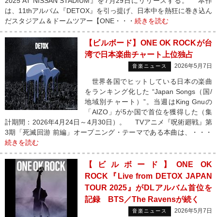
2025 AT NISSAN STADIUM』を7月29日にリリースする。 本作
は、11thアルバム『DETOX』を引っ提げ、日本中を熱狂に巻き込ん
だスタジアム＆ドームツアー【ONE・・・
続きを読む
【ビルボード】ONE OK ROCKが台
湾で日本楽曲チャート上位独占
2026年5月7日
音楽ニュース
世界各国でヒットしている日本の楽曲
をランキング化した “Japan Songs（国/
地域別チャート）”。当週はKing Gnuの
「AIZO」が5か国で首位を獲得した（集
計期間：2026年4月24日～4月30日）。 TVアニメ『呪術廻戦』第
3期「死滅回游 前編」オープニング・テーマである本曲は、・・・
続きを読む
【ビルボード】ONE OK
ROCK『Live from DETOX JAPAN
TOUR 2025』がDLアルバム首位を
記録 BTS／The Ravensが続く
2026年5月7日
音楽ニュース