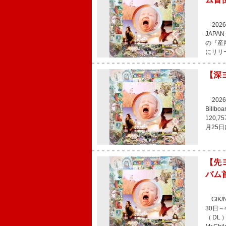
2026
JAPA
の『産
にリリー
【深ヨ
202
Bill
120,
月25日
【先ヨ
バム首
GfK/
30日～
（DL