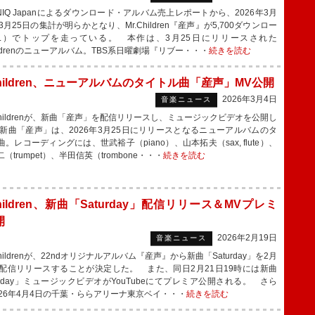
NIQ Japanによるダウンロード・アルバム売上レポートから、2026年3月
3月25日の集計が明らかとなり、Mr.Children『産声』が5,700ダウンロー
L）でトップを走っている。 本作は、3月25日にリリースされた
hildrenのニューアルバム。TBS系日曜劇場『リブー・・・
続きを読む
Children、ニューアルバムのタイトル曲「産声」MV公開
2026年3月4日
音楽ニュース
Childrenが、新曲「産声」を配信リリースし、ミュージックビデオを公開し
新曲「産声」は、2026年3月25日にリリースとなるニューアルバムのタ
。レコーディングには、世武裕子（piano）、山本拓夫（sax, flute）、
（trumpet）、半田信英（trombone・・・
続きを読む
Children、新曲「Saturday」配信リリース＆MVプレミ
開
2026年2月19日
音楽ニュース
hildrenが、22ndオリジナルアルバム『産声』から新曲「Saturday」を2月
に配信リリースすることが決定した。 また、同日2月21日19時には新曲
turday」ミュージックビデオがYouTubeにてプレミア公開される。 さら
026年4月4日の千葉・ららアリーナ東京ベイ・・・
続きを読む