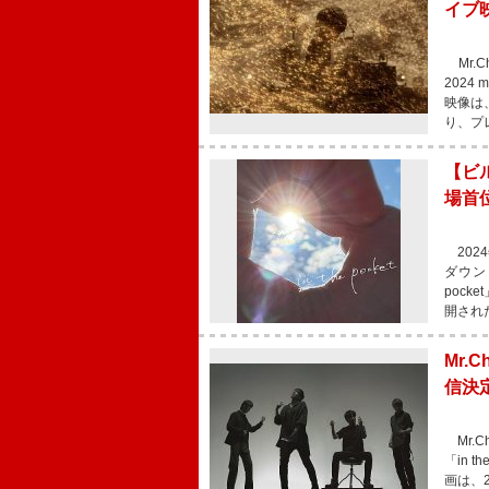
イブ
Mr.C
2024
映像は
り、プ
【ビル
場首
2024
ダウンロ
pock
開され
Mr.
信決
Mr.
「in 
画は、