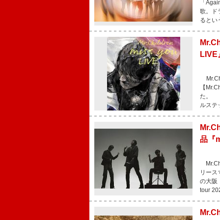
「Ag
歌。ド
るとい
Mr.
LIV
Mr.C
【Mr.C
た。 ま
ルステ
Mr.
品『m
Mr.Ch
リースす
の大阪
tour 2
Mr.