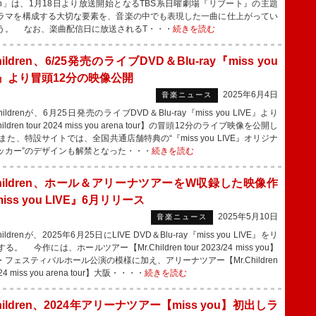
ain」は、1月18日より放送開始となるTBS系日曜劇場『リブート』の主題
ラマを構成する大切な要素を、音楽の中でも表現した一曲に仕上がってい
う。 なお、楽曲配信日に放送されるT・・・
続きを読む
Children、6/25発売のライブDVD＆Blu-ray『miss you
E』より冒頭12分の映像公開
2025年6月4日
音楽ニュース
hildrenが、6月25日発売のライブDVD＆Blu-ray『miss you LIVE』より
hildren tour 2024 miss you arena tour】の冒頭12分のライブ映像を公開し
た、特設サイトでは、全国共通店舗特典の“『miss you LIVE』オリジナ
ッカー”のデザインも解禁となった・・・
続きを読む
Children、ホール＆アリーナツアーをW収録した映像作
iss you LIVE』6月リリース
2025年5月10日
音楽ニュース
ildrenが、2025年6月25日にLIVE DVD＆Blu-ray『miss you LIVE』をリ
る。 今作には、ホールツアー【Mr.Children tour 2023/24 miss you】
・フェスティバルホール公演の模様に加え、アリーナツアー【Mr.Children
024 miss you arena tour】大阪・・・・
続きを読む
Children、2024年アリーナツアー【miss you】初出しラ