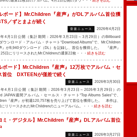
hildrenの通算22枚目のアルバム。4月1日公開のダウ・・・
続きを読む
ボード】Mr.Children『産声』がDLアルバム首位獲
BTS／ずとまよが続く
2026年4月2日
音楽ニュース
年4月1日公開（集計期間：2026年3月23日～3月29日）のBillboard
Nダウンロード・アルバム・チャート“Download Albums”で、Mr.Children
声』が8,940ダウンロード（DL）を記録し、首位を獲得した。 『産声』
25日にリリースされたMr.Childrenの通算22枚・・・
続きを読む
ボード】Mr.Children『産声』12万枚でアルバム・セ
ス首位 DXTEENが僅差で続く
2026年3月30日
音楽ニュース
6年4月1日公開（集計期間：2026年3月23日～2026年3月29日）の
board JAPAN週間アルバム・セールス・チャート“Top Albums Sales”で、
hildren『産声』が初週120,757枚を売り上げて首位を獲得した。 本作は、
日にリリースされたMr.Childrenのニューアルバム。・・・
続きを読む
ミ・デジタル】Mr.Children『産声』DLアルバム首位
中
2026年3月27日
音楽ニュース