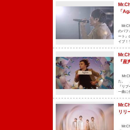
Mr
「A
Mr.C
のパフ
ート』
イブ！
Mr.
『産
Mr.
た。 
『リブ
一曲に
Mr.
リリ
Mr.C