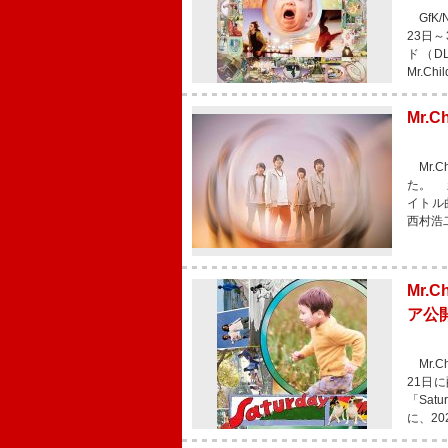
GfK/
23日～
ド（D
Mr.C
Mr.
Mr.
た。 
イトル曲
西村浩二
Mr.
ア公
Mr.C
21日
「Sa
に、2