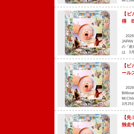
Mr.C
【ビル
得 
2026
JAPA
の『産
は、3月
【ビル
ール
202
Bill
Mr.C
3月25
【先ヨ
独走