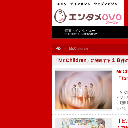
特集・インタビュー
FEATURE & INTERVIEW
Mr.Children
Mr.Children
１８
「
」に関連する
件
Mr.
「To
Mr.C
イブ！
て期間
ている
【ビル
ム首