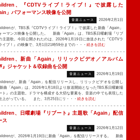
.Children、『CDTVライブ！ライブ！』で披露した
gain」パフォーマンス映像を公開
2026年2月1日
音楽ニュース
hildrenが、TBS系『CDTVライブ！ライブ！』で披露した新曲「Again」
ォーマンス映像を公開した。 新曲「Again」は、TBS系日曜劇場『リブ
の主題歌。今回公開されたのは、2026年1月19日に放送された『CDTVラ
ライブ！』の映像で、3月1日21時59分までの・・・
続きを読む
Children、新曲「Again」リリックビデオ／アルバム
声』ジャケット＆収録曲を公開
2026年1月19日
音楽ニュース
Childrenが、新曲「Again」を配信リリースし、リリックビデオを公開し
新曲「Again」は、2026年1月18日より放送開始となったTBS系日曜劇場
ート』の主題歌。ドラマを構成する大切な要素を、音楽の中でも表現した
仕上がっている。 また、3月25日にリ・・・
続きを読む
Children、日曜劇場『リブート』主題歌「Again」配信
ース
2026年1月12日
音楽ニュース
hildrenが、2026年1月19日に新曲「Again」を配信リリースする。 新曲