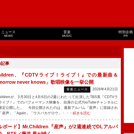
ニュース
音楽
特別企画
NEWS
MUSIC
PR
の記事
Children、『CDTVライブ！ライブ！』での最新曲＆
morrow never knows」歌唱映像を一挙公開
2026年4月21日
音楽ニュース
hildrenが、3月30日と4月6日の2週にわたって出演したTBS系『CDTVラ
ライブ！』でのパフォーマンス映像を、自身の公式YouTubeチャンネルに
限定公開した。 今回公開されたのは、最新アルバム『産声』に収録され
「産声」「Again」「ウスバカゲロウ」・・・
続きを読む
ボード】Mr.Children『産声』が2週連続でDLアルバ
位 BTS／藤井 風が続く