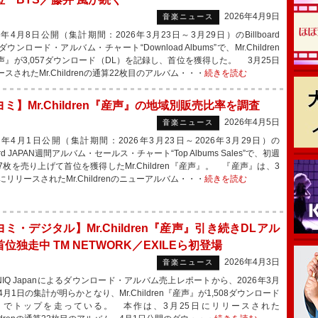
2026年4月9日
音楽ニュース
年4月8日公開（集計期間：2026年3月23日～3月29日）のBillboard
Nダウンロード・アルバム・チャート“Download Albums”で、Mr.Children
声』が3,057ダウンロード（DL）を記録し、首位を獲得した。 3月25日
スされたMr.Childrenの通算22枚目のアルバム・・・
続きを読む
ミ】Mr.Children『産声』の地域別販売比率を調査
2026年4月5日
音楽ニュース
6年4月1日公開（集計期間：2026年3月23日～2026年3月29日）の
board JAPAN週間アルバム・セールス・チャート“Top Albums Sales”で、初週
757枚を売り上げて首位を獲得したMr.Children『産声』。 『産声』は、3
にリリースされたMr.Childrenのニューアルバム・・・
続きを読む
ミ・デジタル】Mr.Children『産声』引き続きDLアル
位独走中 TM NETWORK／EXILEら初登場
2026年4月3日
音楽ニュース
NIQ Japanによるダウンロード・アルバム売上レポートから、2026年3月
4月1日の集計が明らかとなり、Mr.Children『産声』が1,508ダウンロード
）でトップを走っている。 本作は、3月25日にリリースされた