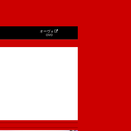
オーヴォ
OVO