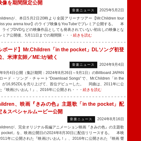
映像を期間限定公開
2025年5月2日
音楽ニュース
hildrenが、本日5月2日20時より全国アリーナツアー【Mr.Children tour
 miss you arena tour】のライブ映像をYouTubeでプレミア公開する。 本
、ライブDVDなどの映像作品としても発表されていない初出しの映像とな
レミア公開後、5月11日までの期間限・・・
続きを読む
ボード】Mr.Children「in the pocket」DLソング初登
位、米津玄師／ME:Iが続く
2024年9月4日
音楽ニュース
年9月4日公開（集計期間：2024年8月26日～9月1日）のBillboard JAPAN
ード・ソング・チャート“Download Songs”で、Mr.Children「in the
et」が16,952DLを売り上げて、首位デビューした。 同曲は、2011年に公
た『映画けいおん！』、2016年に公開され・・・
続きを読む
Children、映画『きみの色』主題歌「in the pocket」配
定＆スペシャルムービー公開
2024年8月16日
音楽ニュース
Childrenが、完全オリジナル長編アニメーション映画『きみの色』の主題歌
the pocket」を、映画公開日の2024年8月30日に配信リリースする。 本映
2011年に公開された『映画けいおん！』、2016年に公開された『映画 聲