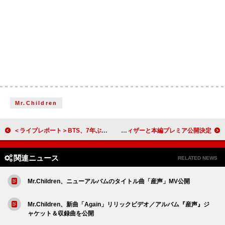
Mr.Children
＜ライブレポート＞BTS、7年ぶりの日本公演でARMYと再会／ルーツを起点にした確かな進化
ビッケブランカ、新曲「Beast ≠ Knight (feat. Novel Core)」を4/25に配信リリース＆MVティザーと本編プレミア公開決定
関連ニュース
RELATED NEWS
Mr.Children、ニューアルバムのタイトル曲「産声」MV公開
Mr.Children、新曲「Again」リリックビデオ／アルバム『産声』ジ
ャケット＆収録曲を公開