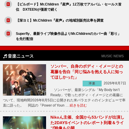
【ビルボード】Mr.Children『産声』12万枚でアルバム・セールス首
位 DXTEENが僅差で続く
【深ヨミ】Mr.Children『産声』の地域別販売比率を調査
Superfly、最新ライブ映像作品よりMr.Childrenのカバー曲「彩り」
を先行配信
音楽ニュース
MUSIC NEWS
ソンバー、自身のボディ・イメージとの
葛藤を告白「同じ悩みを抱える人に知っ
てほしかった」
2026年8月7日
洋楽
ソンバーが、最新シングル「My Body Isn’t
Ready」で歌ったボディ・イメージとの葛藤に
ついて、現地時間2026年8月5日に公開された米バラエティのインタビューで率
直に語った。 同誌の『Power of Youn …
続きを読む
Nikoん主催、全国から53バンドが出演し
た2DAYSイベントのレポート到着＆ライ
ブ映像も公開