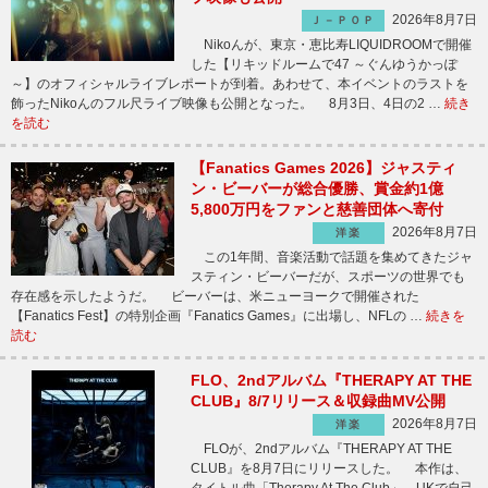
2026年8月7日
Ｊ－ＰＯＰ
Nikoんが、東京・恵比寿LIQUIDROOMで開催
した【リキッドルームで47 ～ぐんゆうかっぽ
～】のオフィシャルライブレポートが到着。あわせて、本イベントのラストを
飾ったNikoんのフル尺ライブ映像も公開となった。 8月3日、4日の2 …
続き
を読む
【Fanatics Games 2026】ジャスティ
ン・ビーバーが総合優勝、賞金約1億
5,800万円をファンと慈善団体へ寄付
2026年8月7日
洋楽
この1年間、音楽活動で話題を集めてきたジャ
スティン・ビーバーだが、スポーツの世界でも
存在感を示したようだ。 ビーバーは、米ニューヨークで開催された
【Fanatics Fest】の特別企画『Fanatics Games』に出場し、NFLの …
続きを
読む
FLO、2ndアルバム『THERAPY AT THE
CLUB』8/7リリース＆収録曲MV公開
2026年8月7日
洋楽
FLOが、2ndアルバム『THERAPY AT THE
CLUB』を8月7日にリリースした。 本作は、