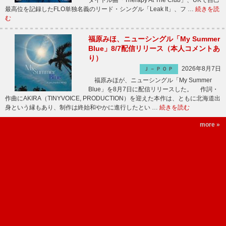
タイトル曲「Therapy At The Club」、UKで自己
最高位を記録したFLO単独名義のリード・シングル「Leak It」、フ …
続きを読
む
福原みほ、ニューシングル「My Summer
Blue」8/7配信リリース（本人コメントあ
り）
2026年8月7日
Ｊ－ＰＯＰ
福原みほが、ニューシングル「My Summer
Blue」を8月7日に配信リリースした。 作詞・
作曲にAKIRA（TINYVOICE, PRODUCTION）を迎えた本作は、ともに北海道出
身という縁もあり、制作は終始和やかに進行したとい …
続きを読む
more »