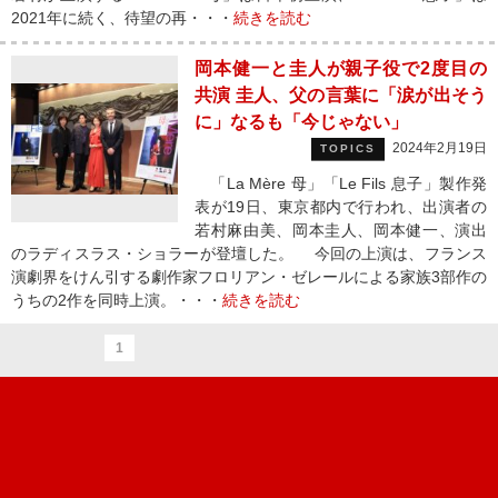
2021年に続く、待望の再・・・
続きを読む
岡本健一と圭人が親子役で2度目の
共演 圭人、父の言葉に「涙が出そう
に」なるも「今じゃない」
2024年2月19日
TOPICS
「La Mère 母」「Le Fils 息子」製作発
表が19日、東京都内で行われ、出演者の
若村麻由美、岡本圭人、岡本健一、演出
のラディスラス・ショラーが登壇した。 今回の上演は、フランス
演劇界をけん引する劇作家フロリアン・ゼレールによる家族3部作の
うちの2作を同時上演。・・・
続きを読む
1