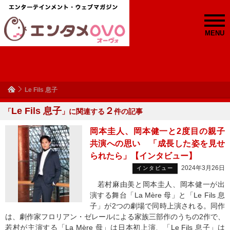
MENU
Le Fils 息子
Le Fils 息子
２
「
」に関連する
件の記事
岡本圭人、岡本健一と2度目の親子
共演への思い 「成長した姿を見せ
られたら」【インタビュー】
2024年3月26日
インタビュー
若村麻由美と岡本圭人、岡本健一が出
演する舞台「La Mère 母」と「Le Fils 息
子」が2つの劇場で同時上演される。同作
は、劇作家フロリアン・ゼレールによる家族三部作のうちの2作で、
若村が主演する「La Mère 母」は日本初上演、「Le Fils 息子」は