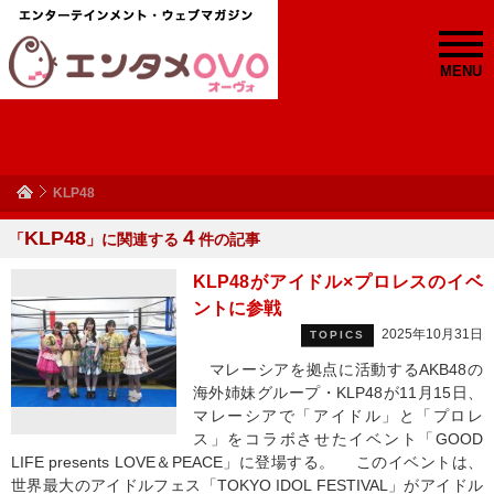
MENU
KLP48
KLP48
４
「
」に関連する
件の記事
KLP48がアイドル×プロレスのイベ
ントに参戦
2025年10月31日
TOPICS
マレーシアを拠点に活動するAKB48の
海外姉妹グループ・KLP48が11月15日、
マレーシアで「アイドル」と「プロレ
ス」をコラボさせたイベント「GOOD
LIFE presents LOVE＆PEACE」に登場する。 このイベントは、
世界最大のアイドルフェス「TOKYO IDOL FESTIVAL」がアイドル