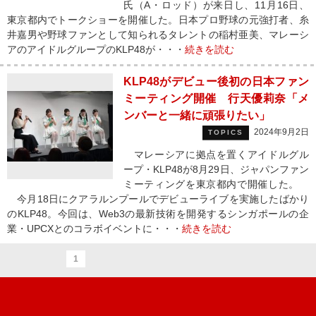
氏（A・ロッド）が来日し、11月16日、
東京都内でトークショーを開催した。日本プロ野球の元強打者、糸
井嘉男や野球ファンとして知られるタレントの稲村亜美、マレーシ
アのアイドルグループのKLP48が・・・
続きを読む
KLP48がデビュー後初の日本ファン
ミーティング開催 行天優莉奈「メ
ンバーと一緒に頑張りたい」
2024年9月2日
TOPICS
マレーシアに拠点を置くアイドルグル
ープ・KLP48が8月29日、ジャパンファン
ミーティングを東京都内で開催した。
今月18日にクアラルンプールでデビューライブを実施したばかり
のKLP48。今回は、Web3の最新技術を開発するシンガポールの企
業・UPCXとのコラボイベントに・・・
続きを読む
1