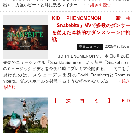
出す、力強いビートと耳に残るマイナー・・・
続きを読む
KID PHENOMENON、新曲
「Snakebite」MVで多数のダンサー
を従えた本格的なダンスシーンに挑
戦
2025年8月20日
音楽ニュース
KID PHENOMENONが、本日8月20日
発売のニューシングル『Sparkle Summer』より新曲「Snakebite」
のミュージックビデオを今夜21時にプレミア公開する。 同曲を手
掛けたのは、スウェーデン出身のDavid FrembergとRasmus
Viberg。ダンスホールを髣髴するような軽やかなリズム・・・
続き
を読む
【深ヨミ】KID