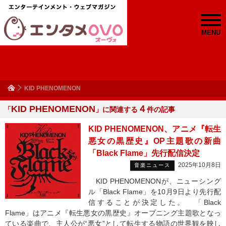
MENU
KID PHENOMENON
KID PHENOMENON
４
「
」に関連する
件の記事
KID PHENOMENON、アニメ『転生
悪女の黒歴史』OP主題歌の新曲
「Black Flame」先行配信決定
2025年10月8日
音楽ニュース
KID PHENOMENONが、ニューシング
ル「Black Flame」を10月9日より先行配
信することが決定した。 「Black
Flame」はアニメ『転生悪女の黒歴史』オープニング主題歌となっ
ている楽曲で、主人公が“悪女”として転生する物語の世界観を映し