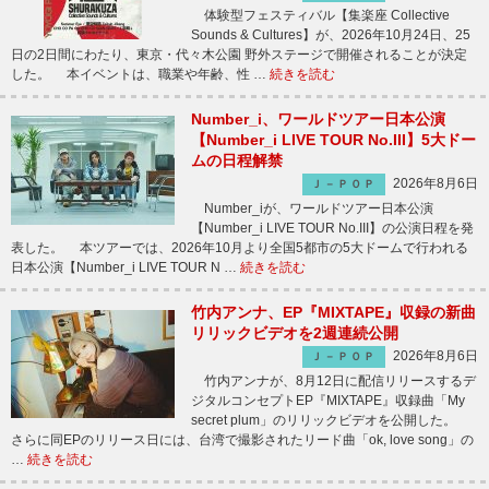
体験型フェスティバル【集楽座 Collective
Sounds & Cultures】が、2026年10月24日、25
日の2日間にわたり、東京・代々木公園 野外ステージで開催されることが決定
した。 本イベントは、職業や年齢、性 …
続きを読む
Number_i、ワールドツアー日本公演
【Number_i LIVE TOUR No.III】5大ドー
ムの日程解禁
2026年8月6日
Ｊ－ＰＯＰ
Number_iが、ワールドツアー日本公演
【Number_i LIVE TOUR No.III】の公演日程を発
表した。 本ツアーでは、2026年10月より全国5都市の5大ドームで行われる
日本公演【Number_i LIVE TOUR N …
続きを読む
竹内アンナ、EP『MIXTAPE』収録の新曲
リリックビデオを2週連続公開
2026年8月6日
Ｊ－ＰＯＰ
竹内アンナが、8月12日に配信リリースするデ
ジタルコンセプトEP『MIXTAPE』収録曲「My
secret plum」のリリックビデオを公開した。
さらに同EPのリリース日には、台湾で撮影されたリード曲「ok, love song」の
…
続きを読む