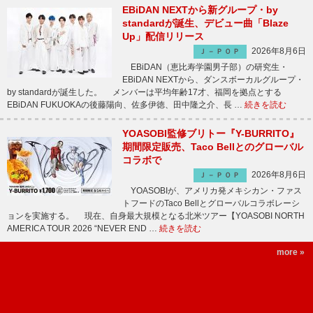
EBiDAN NEXTから新グループ・by
standardが誕生、デビュー曲「Blaze
Up」配信リリース
2026年8月6日
Ｊ－ＰＯＰ
EBiDAN（恵比寿学園男子部）の研究生・
EBiDAN NEXTから、ダンスボーカルグループ・
by standardが誕生した。 メンバーは平均年齢17才、福岡を拠点とする
EBiDAN FUKUOKAの後藤陽向、佐多伊徳、田中隆之介、長 …
続きを読む
YOASOBI監修ブリトー『Y-BURRITO』
期間限定販売、Taco Bellとのグローバル
コラボで
2026年8月6日
Ｊ－ＰＯＰ
YOASOBIが、アメリカ発メキシカン・ファス
トフードのTaco Bellとグローバルコラボレーシ
ョンを実施する。 現在、自身最大規模となる北米ツアー【YOASOBI NORTH
AMERICA TOUR 2026 “NEVER END …
続きを読む
more »