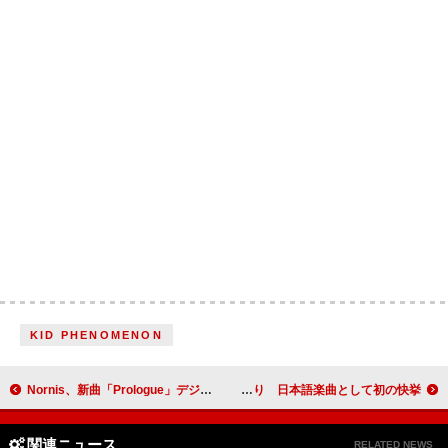
KID PHENOMENON
Nornis、新曲「Prologue」デジタルリリース＆MV公開
米津玄師、2曲同時に米ビルボード“Global Excl. U.S.”トップ10入り 日本語楽曲として初の快挙
関連ニュース
RELATED NEWS