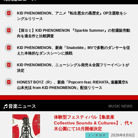
KID PHENOMENON、アニメ『転生悪女の黒歴史』OP主題歌をシ
ングルリリース
【深ヨミ】KID PHENOMENON 『Sparkle Summer』の初週販売動
向を過去作と比較調査
KID PHENOMENON、新曲「Snakebite」MVで多数のダンサーを従
えた本格的なダンスシーンに挑戦
KID PHENOMENON、ニューシングル発売＆全国フリーイベントが
決定
HONEST BOYZ（R）、新曲「Popcorn feat. RIEHATA, 遠藤翼空&
山本光汰 from KID PHENOMENON」配信リリース
音楽ニュース
MUSIC NEWS
体験型フェスティバル【集楽座
Collective Sounds & Cultures】、代々
木公園にて10月開催決定
2026年8月6日
Ｊ－ＰＯＰ