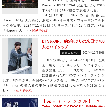
JIN（BTS）が出演する『Venue101
Presents JIN SPECIAL 完全版』が、2025
年2月15日にNHK総合で放送される。
JINは昨年、NHKの音楽番組
『Venue101』のために、東京・NHKホールでパフォーマンス＆ト
ークを実施。2024年11月15日にリリースされた1stソロアルバム
『Happy』の・・・
続きを読む
BTSのJIN、約5年ぶりの来日で700
人とハイタッチ
2024年11月30日
音楽ニュース
BTSのJINが、2024年11月30日に東
京・泉ガーデンギャラリーでハイタッチ
会を開催した。 JINの来日は、2019年
に開催されたBTSのファンミーティング
以来、約5年ぶり。今回のハイタッチ会は、JINの1stソロアルバム
『Happy』の購入者の中から抽選で選ばれた700人を対象に行
わ・・・
続きを読む
【先ヨミ・デジタル】JIN、
Taka（ONE OK ROCK）歌唱参加の