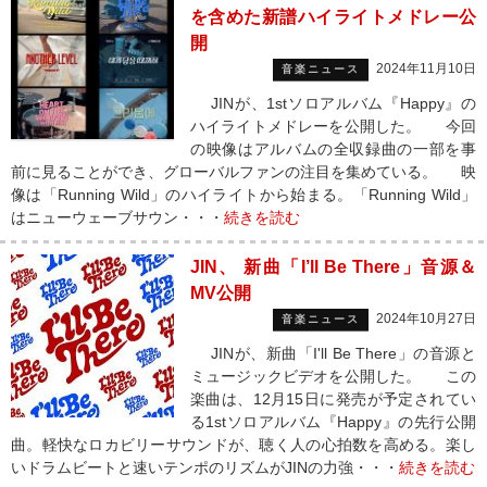
を含めた新譜ハイライトメドレー公
開
2024年11月10日
音楽ニュース
JINが、1stソロアルバム『Happy』の
ハイライトメドレーを公開した。 今回
の映像はアルバムの全収録曲の一部を事
前に見ることができ、グローバルファンの注目を集めている。 映
像は「Running Wild」のハイライトから始まる。「Running Wild」
はニューウェーブサウン・・・
続きを読む
JIN、 新曲「I’ll Be There」音源＆
MV公開
2024年10月27日
音楽ニュース
JINが、新曲「I'll Be There」の音源と
ミュージックビデオを公開した。 この
楽曲は、12月15日に発売が予定されてい
る1stソロアルバム『Happy』の先行公開
曲。軽快なロカビリーサウンドが、聴く人の心拍数を高める。楽し
いドラムビートと速いテンポのリズムがJINの力強・・・
続きを読む