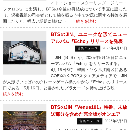
イト・ショー・スターリング・ジミー・
ファロン』に出演し、BTSの今後の再結成について率直に語った
り、深夜番組の司会者として腕を振るう中でお尻に関する持論を展
開したりと、幅広い話題に触れた・・・
続きを読む
BTSのJIN、ユニークな形でニュー
アルバム『Echo』リリースを発表
2025年4月15日
音楽ニュース
JIN（BTS）が、2025年5月16日にニュ
ーアルバム『Echo』をリリースする。
4月15日6時、韓国・ソウル江南区にある
COEXのK-POPスクエアメディアで、JIN
が人形でいっぱいのクレーンゲーム機の中から『Echo』のリリース
日である「5月16日」と書かれたプラカードを持ち上げる映・・・
続きを読む
BTSのJIN『Venue101』特番、未放
送部分を含めた完全版がオンエア
2025年2月6日
音楽ニュース