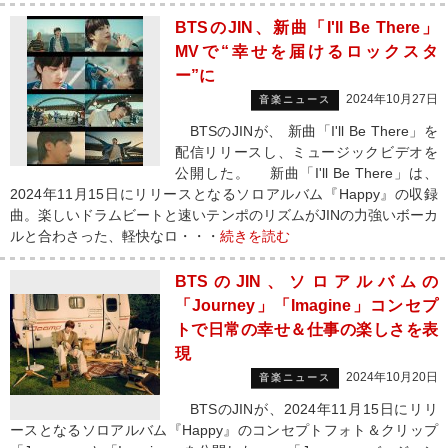
BTSのJIN、新曲「I'll Be There」
MVで“幸せを届けるロックスタ
ー”に
2024年10月27日
音楽ニュース
BTSのJINが、 新曲「I'll Be There」を
配信リリースし、ミュージックビデオを
公開した。 新曲「I'll Be There」は、
2024年11月15日にリリースとなるソロアルバム『Happy』の収録
曲。楽しいドラムビートと速いテンポのリズムがJINの力強いボーカ
ルと合わさった、軽快なロ・・・
続きを読む
BTSのJIN、ソロアルバムの
「Journey」「Imagine」コンセプ
トで日常の幸せ＆仕事の楽しさを表
現
2024年10月20日
音楽ニュース
BTSのJINが、2024年11月15日にリリ
ースとなるソロアルバム『Happy』のコンセプトフォト＆クリップ