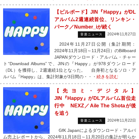
【ビルボード】JIN『Happy』がDL
アルバム2週連続首位、リンキン・
パーク／Number_iが続く
2024年11月27日
音楽ニュース
2024年11月27日公開（集計期間：
2024年11月18日～11月24日）のBillboard
JAPANダウンロード・アルバム・チャー
ト“Download Albums”で、JINの『Happy』が978ダウンロード
（DL）を獲得し、2週連続1位となった。 自身初となるソロ・ア
ルバム『Happy』は、集計対象が3日間の・・・
続きを読む
【先ヨミ・デジタル】
JIN『Happy』がDLアルバム首位走
行中 NEXZ／Aile The Shotaが後
を追う
2024年11月22日
音楽ニュース
GfK Japanによるダウンロード・アルバ
ム売上レポートから、2024年11月18日～11月20日の集計が明らか