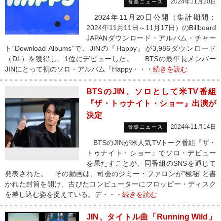
2024年11月20日
音楽ニュース
2024年11月20日公開（集計期間：
2024年11月11日～11月17日）のBillboard
JAPANダウンロード・アルバム・チャー
ト“Download Albums”で、JINの『Happy』が3,986ダウンロード
（DL）を獲得し、1位にデビューした。 BTSの最年長メンバー
JINにとって初のソロ・アルバム『Happy・・・
続きを読む
BTSのJIN、ソロとして米TV番組
『ザ・トゥナイト・ショー』出演が
決定
2024年11月14日
音楽ニュース
BTSのJINが米人気TVトーク番組『ザ・
トゥナイト・ショー』でソロ・デビュー
を果たすことが、同番組のSNSを通じて
発表された。 その動画は、司会のジミー・ファロンが”極秘”と書
かれた封筒を開け、古びたコンピューターにフロッピー・ディスク
を差し込む姿を捉えている。デ・・・
続きを読む
JIN、タイトル曲「Running Wild」