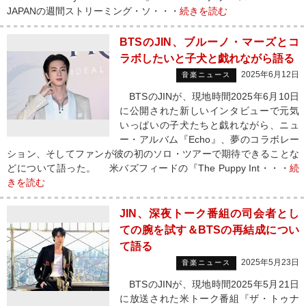
JAPANの週間ストリーミング・ソ・・・
続きを読む
BTSのJIN、ブルーノ・マーズとコ
ラボしたいと子犬と戯れながら語る
2025年6月12日
音楽ニュース
BTSのJINが、現地時間2025年6月10日
に公開された新しいインタビューで元気
いっぱいの子犬たちと戯れながら、ニュ
ー・アルバム『Echo』、夢のコラボレー
ション、そしてファンが彼の初のソロ・ツアーで期待できることな
どについて語った。 米バズフィードの『The Puppy Int・・・
続
きを読む
JIN、深夜トーク番組の司会者とし
ての腕を試す＆BTSの再結成につい
て語る
2025年5月23日
音楽ニュース
BTSのJINが、現地時間2025年5月21日
に放送された米トーク番組『ザ・トゥナ