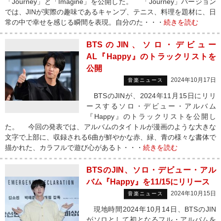
「Journey」と「Imagine」を公開した。 「Journey」バージョン
では、JINが実際の趣味であるキャンプ、テニス、料理を題材に、日
常の中で幸せを感じる瞬間を表現。自分のた・・・
続きを読む
BTSのJIN、ソロ・デビュー
AL『Happy』のトラックリストを
公開
2024年10月17日
音楽ニュース
BTSのJINが、2024年11月15日にリリ
ースするソロ・デビュー・アルバム
『Happy』のトラックリストを公開し
た。 今回の発表では、アルバムのタイトルが漫画のような大きな
文字で上部に、収録される6曲が鮮やかな赤、緑、青の様々な書体で
描かれた、カラフルで遊び心があるト・・・
続きを読む
BTSのJIN、ソロ・デビュー・アル
バム『Happy』を11/15にリリース
2024年10月15日
音楽ニュース
現地時間2024年10月14日、BTSのJIN
がソロとして初となるフル・アルバムを