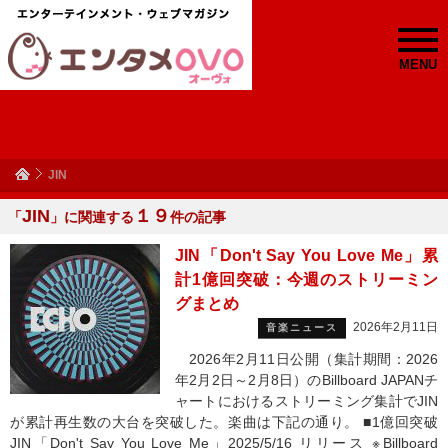
MENU
JIN
JIN
１９
「
」に関連する
件の記事
JIN「Don't Say You Love Me」累
計1億回突破：今週のストリーミン
グまとめ
2026年2月11日
音楽ニュース
2026年2月11日公開（集計期間：2026
年2月2日～2月8日）のBillboard JAPANチ
ャートにおけるストリーミング集計でJIN
が累計再生数の大台を突破した。楽曲は下記の通り。 ■1億回突破
JIN「Don't Say You Love Me」2025/5/16 リリース ※Billboard