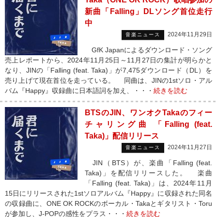
新曲「Falling」DLソング首位走行
中
2024年11月29日
音楽ニュース
GfK Japanによるダウンロード・ソング
売上レポートから、2024年11月25日～11月27日の集計が明らかと
なり、JINの「Falling (feat. Taka)」が7,475ダウンロード（DL）を
売り上げて現在首位を走っている。 同曲は、JINの1stソロ・アル
バム『Happy』収録曲に日本語詞を加え、・・・
続きを読む
BTSのJIN、ワンオクTakaのフィー
チャリング曲 「Falling (feat.
Taka)」配信リリース
2024年11月27日
音楽ニュース
JIN（BTS）が、楽曲「Falling (feat.
Taka)」を配信リリースした。 楽曲
「Falling (feat. Taka)」は、2024年11月
15日にリリースされた1stソロアルバム『Happy』に収録された同名
の収録曲に、ONE OK ROCKのボーカル・Takaとギタリスト・Toru
が参加し、J-POPの感性をプラス・・・
続きを読む