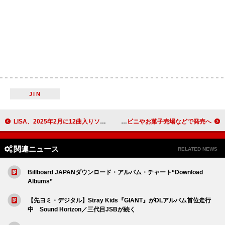
JIN
LISA、2025年2月に12曲入りソロ・アルバム『オルター・エゴ』発売 日本盤は限定ジャケット
TWICE公式キャラの『TWICE LOVELYSグミ＆チャーム』、コンビニやお菓子売場などで発売へ
関連ニュース
RELATED NEWS
Billboard JAPANダウンロード・アルバム・チャート“Download
Albums”
【先ヨミ・デジタル】Stray Kids『GIANT』がDLアルバム首位走行
中 Sound Horizon／三代目JSBが続く