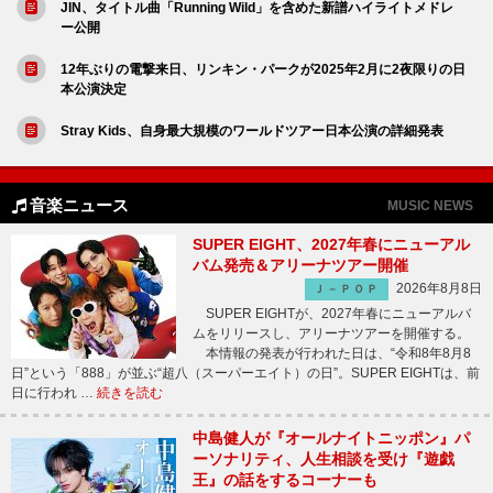
JIN、タイトル曲「Running Wild」を含めた新譜ハイライトメドレ
ー公開
12年ぶりの電撃来日、リンキン・パークが2025年2月に2夜限りの日
本公演決定
Stray Kids、自身最大規模のワールドツアー日本公演の詳細発表
音楽ニュース
MUSIC NEWS
SUPER EIGHT、2027年春にニューアル
バム発売＆アリーナツアー開催
2026年8月8日
Ｊ－ＰＯＰ
SUPER EIGHTが、2027年春にニューアルバ
ムをリリースし、アリーナツアーを開催する。
本情報の発表が行われた日は、“令和8年8月8
日”という「888」が並ぶ“超八（スーパーエイト）の日”。SUPER EIGHTは、前
日に行われ …
続きを読む
中島健人が『オールナイトニッポン』パ
ーソナリティ、人生相談を受け『遊戯
王』の話をするコーナーも