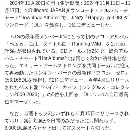
2024年11月20日公開（集計期間：2024年11月11日～11
月17日）のBillboard JAPANダウンロード・アルバム・チ
ャート“Download Albums”で、JINの『Happy』が3,986ダ
ウンロード（DL）を獲得し、1位にデビューした。
BTSの最年長メンバーJINにとって初のソロ・アルバム
『Happy』には、タイトル曲「Running Wild」をはじめ、
計6曲が収録されている。CDセールスは2位で、総合アル
バム・チャート“Hot Albums”では同じく2位に初登場とな
った。エミリー・アームストロングを共同ボーカルに迎え
て再始動したリンキン・パークの最新作『フロム・ゼロ』
は3,168DLを獲得して2位にデビュー。今年4月にリリース
されたベスト盤『ペイパーカッツ（シングルス・コレクシ
ョン2000-2023）』の5位を上回る、DLアルバム自己最高
位をマークした。
なお、当週トップ2はいずれも11月15日にリリースされ
ており、集計対象が3日間のみだったにも関わらず、
3,000DL越えをたたき出して好スタートを切った。