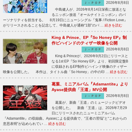
2026年8月8日
Ｊ－ＰＯＰ
中島健人が、2026年8月14日深夜に放送とな
るニッポン放送『オールナイトニッポン』のパ
ーソナリティを担当する。 8月19日にニューシングル『鬼事 / Fiction Love』
がリリースされることを記念して、中島健人が通称“1部”のパ …
続きを読む
King & Prince、EP『So Honey EP』制
作ビハインドのティザー映像を公開
2026年8月8日
Ｊ－ＰＯＰ
King & Princeが、2026年9月2日にリリースと
なる1st EP『So Honey EP』より、初回限定盤B
に収録されるEP制作ビハインド映像のティザー
映像を公開した。 本作は、タイトル曲「So Honey」の中の印 …
続きを読む
葛葉、ミニアルバム『Adamantite』より
Ayase提供曲「王道」MV公開
2026年8月8日
Ｊ－ＰＯＰ
葛葉が、新曲「王道」のミュージックビデオ
を公開した。 新曲「王道」は、2026年7月29
日にリリースされたニューミニアルバム
『Adamantite』の収録曲。Ayaseによる提供曲で、“王者の苦悩”と“これからの
意思表明”が込められてい …
続きを読む