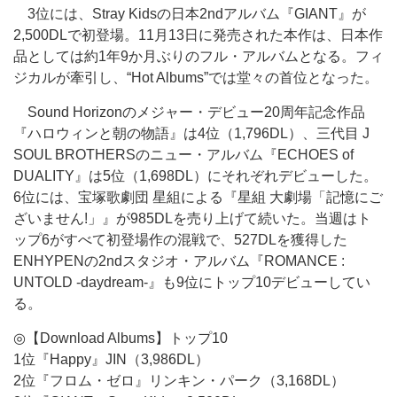
3位には、Stray Kidsの日本2ndアルバム『GIANT』が
2,500DLで初登場。11月13日に発売された本作は、日本作
品としては約1年9か月ぶりのフル・アルバムとなる。フィ
ジカルが牽引し、“Hot Albums”では堂々の首位となった。
Sound Horizonのメジャー・デビュー20周年記念作品
『ハロウィンと朝の物語』は4位（1,796DL）、三代目 J
SOUL BROTHERSのニュー・アルバム『ECHOES of
DUALITY』は5位（1,698DL）にそれぞれデビューした。
6位には、宝塚歌劇団 星組による『星組 大劇場「記憶にご
ざいません!」』が985DLを売り上げて続いた。当週はト
ップ6がすべて初登場作の混戦で、527DLを獲得した
ENHYPENの2ndスタジオ・アルバム『ROMANCE :
UNTOLD -daydream-』も9位にトップ10デビューしてい
る。
◎【Download Albums】トップ10
1位『Happy』JIN（3,986DL）
2位『フロム・ゼロ』リンキン・パーク（3,168DL）