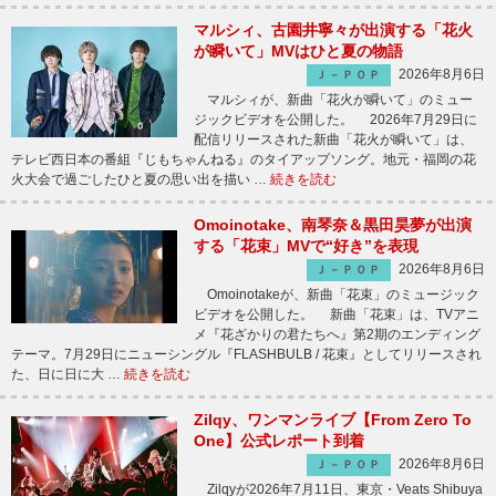
マルシィ、古園井寧々が出演する「花火
が瞬いて」MVはひと夏の物語
2026年8月6日
Ｊ－ＰＯＰ
マルシィが、新曲「花火が瞬いて」のミュー
ジックビデオを公開した。 2026年7月29日に
配信リリースされた新曲「花火が瞬いて」は、
テレビ西日本の番組『じもちゃんねる』のタイアップソング。地元・福岡の花
火大会で過ごしたひと夏の思い出を描い …
続きを読む
Omoinotake、南琴奈＆黒田昊夢が出演
する「花束」MVで“好き”を表現
2026年8月6日
Ｊ－ＰＯＰ
Omoinotakeが、新曲「花束」のミュージック
ビデオを公開した。 新曲「花束」は、TVアニ
メ『花ざかりの君たちへ』第2期のエンディング
テーマ。7月29日にニューシングル『FLASHBULB / 花束』としてリリースされ
た、日に日に大 …
続きを読む
Zilqy、ワンマンライブ【From Zero To
One】公式レポート到着
2026年8月6日
Ｊ－ＰＯＰ
Zilqyが2026年7月11日、東京・Veats Shibuya