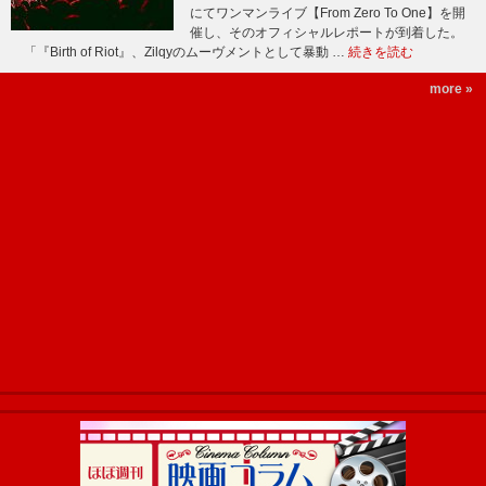
にてワンマンライブ【From Zero To One】を開
催し、そのオフィシャルレポートが到着した。
「『Birth of Riot』、Zilqyのムーヴメントとして暴動 …
続きを読む
more »