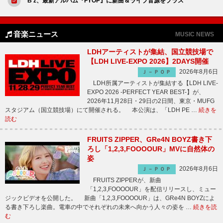
B'z、最新アルバム『FYOP』に新曲＆ライブ音源をプラス
音楽ニュース
MUSIC NEWS
LDHアーティストが集結、国立競技場で
【LDH LIVE-EXPO 2026】2DAYS開催
2026年8月6日
Ｊ－ＰＯＰ
LDH所属アーティストが集結する【LDH LIVE-
EXPO 2026 -PERFECT YEAR BEST-】が、
2026年11月28日・29日の2日間、東京・MUFG
スタジアム（国立競技場）にて開催される。 本公演は、「LDH PE …
続きを
読む
FRUITS ZIPPER、GRe4N BOYZ書き下
ろし「1,2,3,FOOOOUR」MVに自然体の
姿
2026年8月6日
Ｊ－ＰＯＰ
FRUITS ZIPPERが、新曲
「1,2,3,FOOOOUR」を配信リリースし、ミュー
ジックビデオを公開した。 新曲「1,2,3,FOOOOUR」は、GRe4N BOYZによ
る書き下ろし楽曲。電車の中でそれぞれの未来へ向かう人々の姿を …
続きを読
む