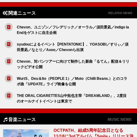
関連ニュース
RELATED NEWS
Chevon、ユニゾン／フレデリック／オーラル／須田景凪／indigo la
Endをゲストに自主企画
syudouによるイベント【PENTATONIC】、YOASOBI／すりぃ／須
田景凪／なとり／Aooo／Chevonら出演
Chevon、対バンツアーに向けて制作した新曲「るてん」配信＆リリ
ックビデオ公開
WurtS、Deu＆Ito（PEOPLE 1）／Moto（Chilli Beans.）とのコラ
ボ曲「UPDATE」ライブ映像を公開
THE ORAL CIGARETTES山中拓也主宰「DREAMLAND」、2度目
のオールナイトイベントは東京で
音楽ニュース
MUSIC NEWS
OCTPATH、結成5周年記念日となる
11/18に3rdアルバム『5mile』リリース決