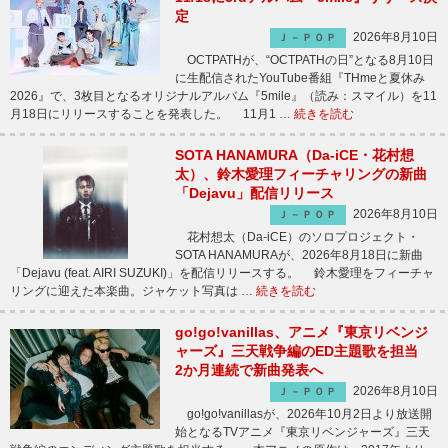
定
2026年8月10日
Ｊ－ＰＯＰ
OCTPATHが、“OCTPATHの日”となる8月10日
に生配信されたYouTube番組『THmeと夏休み
2026』で、3枚目となるオリジナルアルバム『5mile』（読み：スマイル）を11
月18日にリリースすることを発表した。 11月1 …
続きを読む
SOTA HANAMURA（Da-iCE・花村想
太）、鈴木愛理フィーチャリングの新曲
「Dejavu」配信リリース
2026年8月10日
Ｊ－ＰＯＰ
花村想太（Da-iCE）のソロプロジェクト・
SOTA HANAMURAが、2026年8月18日に新曲
「Dejavu (feat. AIRI SUZUKI)」を配信リリースする。 鈴木愛理をフィーチャ
リングに迎えた本楽曲。ジャケット写真は …
続きを読む
go!go!vanillas、アニメ『東京リベンジ
ャーズ』三天戦争編のED主題歌を担当
2か月連続で新曲発表へ
2026年8月10日
Ｊ－ＰＯＰ
go!go!vanillasが、2026年10月2日より放送開
始となるTVアニメ『東京リベンジャーズ』三天