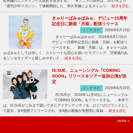
戦争編のエンディング主題歌を担当する。 本アニメの原作は、2017年より
『週刊少年マガジン』で連載開始した、和久井健によるタイムリ …
続きを読む
きゃりーぱみゅぱみゅ、デビュー15周年
記念日に新曲「月姫」配信リリース
2026年8月10日
Ｊ－ＰＯＰ
きゃりーぱみゅぱみゅが、2026年8月17日の
デビュー15周年記念日に新曲「月姫」を配信リ
リースする。 新曲「月姫」は、きゃりーぱみ
ゅぱみゅとしては珍しく、ストレートな恋心を描いたラブソング。浮遊感のあ
るシンセサイザーと親しみやすいJ- …
続きを読む
IS:SUE、ニューシングル『COMING
SOON』リリース＆ツアー追加公演が決
定
2026年8月10日
Ｊ－ＰＯＰ
IS:SUEが、2026年11月4日にニューシングル
『COMING SOON』をリリースする。 本作で
は、IS:SUEがこれまで築いてきたアイデンティティを、ひとつのブランドとし
て提示。全8形態でリリースされ、全4曲の新曲が形態別に収録 …
続きを読む
more »