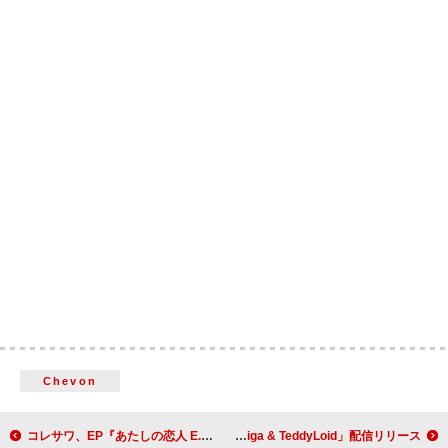
Chevon
コレサワ、EP『あたしの恋人 E.P』配信リリース
MAISONdes、新曲「化けの皮 feat. こぼ・かなえる, 重音テト, Giga & TeddyLoid」配信リリース