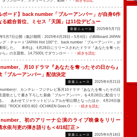
、ダウンロード、ストリーミング、動画・・・
続きを読む
ボード】back number「ブルーアンバー」が自身6作
なる総合首位、ミセス「天国」は11位デビュー
2025年5月7日
音楽ニュース
年5月7日公開（集計期間：2025年4月28日～5月4日）のBillboard JAPAN
グ・チャート“JAPAN Hot 100”で、back number「ブルーアンバー」が
獲得した。 本作は、4月28日にリリースされたドラマ『あなたを奪った
から』の主題歌。14,750DLでダウンロー・・・
続きを読む
k number、月10ドラマ『あなたを奪ったその日から』
歌「ブルーアンバー」配信決定
2025年4月21日
音楽ニュース
k numberが、カンテレ・フジテレビ系月10ドラマ『あなたを奪ったその日
主題歌として書き下ろした新曲「ブルーアンバー」を4月28日に配信リリ
る。 あわせてジャケットビジュアルが初公開となったほか、4月24日放
02『ROCK KIDS 802 -OCHIKEN Goes O・・・
続きを読む
ck number、初のアリーナ公演のライブ映像をリリー
清水依与吏の弾き語りも＜4/18訂正＞
2025年4月18日
音楽ニュース