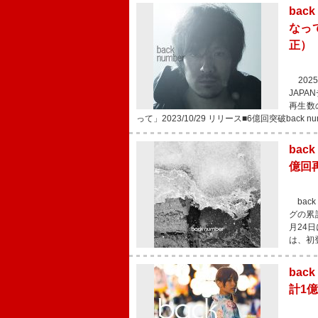
bac
なっ
正）
2025
JAPA
再生数
って」2023/10/29 リリース■6億回突破back n
bac
億回再
back
グの累計
月24
は、初
bac
計1