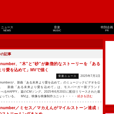
ニュース
音楽
特別企画
NEWS
MUSIC
PR
件の記事
k number、“木”と“砂”が象徴的なストーリーを「ある
より愛を込めて」MVで描く
2025年7月1日
音楽ニュース
k numberが、新曲「ある未来より愛を込めて」のミュージックビデオを公
。 新曲「ある未来より愛を込めて」は、モスバーガー新ブランド
食べるHAPPY」篇のCMソング。2025年6月20日に配信リリースされた最
なっている。 MVは、映像を映像制作ユニット・・・・
続きを読む
ck number／ミセス／マカえんがマイルストーン達成：
のストリーミングまとめ