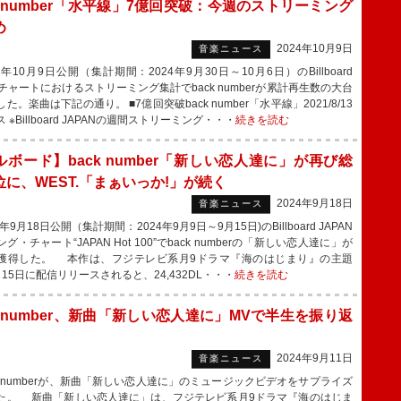
k number「水平線」7億回突破：今週のストリーミング
め
2024年10月9日
音楽ニュース
年10月9日公開（集計期間：2024年9月30日～10月6日）のBillboard
Nチャートにおけるストリーミング集計でback numberが累計再生数の大台
た。楽曲は下記の通り。 ■7億回突破back number「水平線」2021/8/13
 ※Billboard JAPANの週間ストリーミング・・・
続きを読む
ルボード】back number「新しい恋人達に」が再び総
位に、WEST.「まぁいっか!」が続く
2024年9月18日
音楽ニュース
年9月18日公開（集計期間：2024年9月9日～9月15日)のBillboard JAPAN
グ・チャート“JAPAN Hot 100”でback numberの「新しい恋人達に」が
獲得した。 本作は、フジテレビ系月9ドラマ『海のはじまり』の主題
15日に配信リリースされると、24,432DL・・・
続きを読む
k number、新曲「新しい恋人達に」MVで半生を振り返
2024年9月11日
音楽ニュース
k numberが、新曲「新しい恋人達に」のミュージックビデオをサプライズ
た。 新曲「新しい恋人達に」は、フジテレビ系月9ドラマ『海のはじま