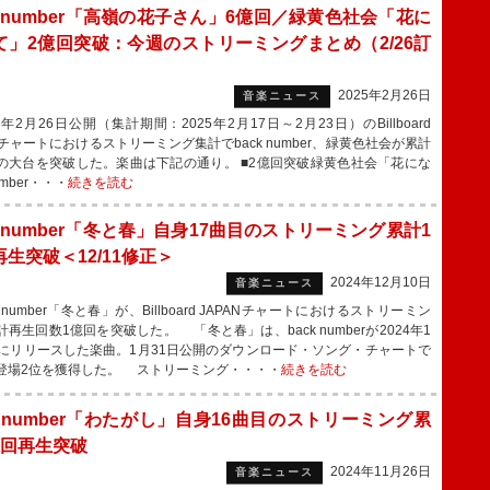
k number「高嶺の花子さん」6億回／緑黄色社会「花に
て」2億回突破：今週のストリーミングまとめ（2/26訂
2025年2月26日
音楽ニュース
年2月26日公開（集計期間：2025年2月17日～2月23日）のBillboard
Nチャートにおけるストリーミング集計でback number、緑黄色社会が累計
の大台を突破した。楽曲は下記の通り。 ■2億回突破緑黄色社会「花にな
umber・・・
続きを読む
k number「冬と春」自身17曲目のストリーミング累計1
生突破＜12/11修正＞
2024年12月10日
音楽ニュース
 number「冬と春」が、Billboard JAPANチャートにおけるストリーミン
再生回数1億回を突破した。 「冬と春」は、back numberが2024年1
日にリリースした楽曲。1月31日公開のダウンロード・ソング・チャートで
登場2位を獲得した。 ストリーミング・・・・
続きを読む
k number「わたがし」自身16曲目のストリーミング累
億回再生突破
2024年11月26日
音楽ニュース