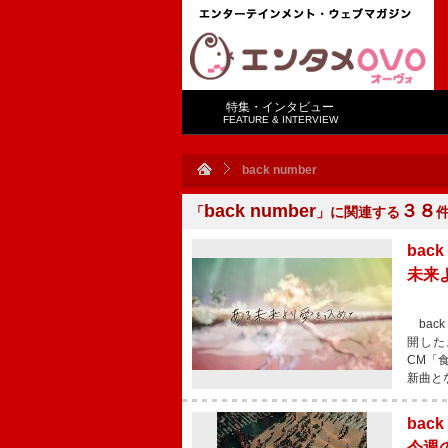
特集・インタビュー
FEATURE & INTERVIEW
back number
back number
３８
「
」に関連する
bac
未来
bac
開した
CM「
新曲と
ba
今週