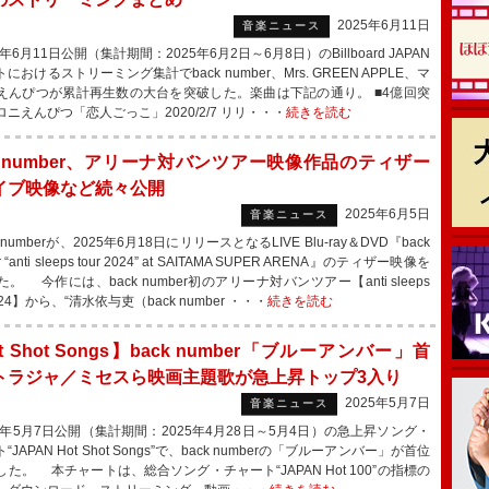
2025年6月11日
音楽ニュース
年6月11日公開（集計期間：2025年6月2日～6月8日）のBillboard JAPAN
におけるストリーミング集計でback number、Mrs. GREEN APPLE、マ
えんぴつが累計再生数の大台を突破した。楽曲は下記の通り。 ■4億回突
ニえんぴつ「恋人ごっこ」2020/2/7 リリ・・・
続きを読む
ck number、アリーナ対バンツアー映像作品のティザー
イブ映像など続々公開
2025年6月5日
音楽ニュース
 numberが、2025年6月18日にリリースとなるLIVE Blu-ray＆DVD『back
r “anti sleeps tour 2024” at SAITAMA SUPER ARENA』のティザー映像を
。 今作には、back number初のアリーナ対バンツアー【anti sleeps
2024】から、“清水依与吏（back number ・・・
続きを読む
t Shot Songs】back number「ブルーアンバー」首
トラジャ／ミセスら映画主題歌が急上昇トップ3入り
2025年5月7日
音楽ニュース
5年5月7日公開（集計期間：2025年4月28日～5月4日）の急上昇ソング・
“JAPAN Hot Shot Songs”で、back numberの「ブルーアンバー」が首位
た。 本チャートは、総合ソング・チャート“JAPAN Hot 100”の指標の