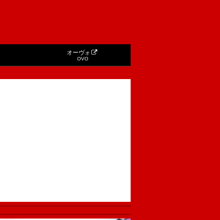
オーヴォ
OVO