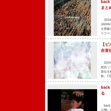
bac
まと
2024
JAPA
を突破し
リリース
【ビ
合首
2024
総合ソン
首位を
歌。7月
bac
る
bac
公開し