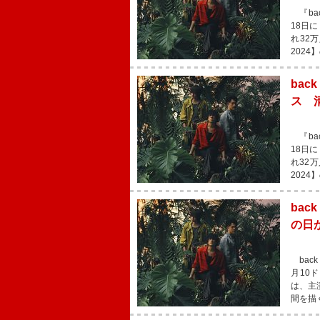
『back 
18日
れ32万
202
ba
ス 
『back 
18日
れ32万
202
ba
の日
back
月10
は、主
間を描