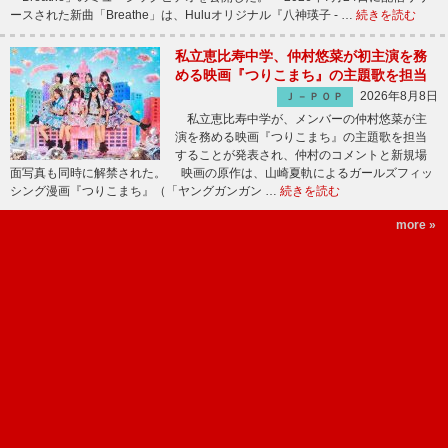
ースされた新曲「Breathe」は、Huluオリジナル『八神瑛子 - …
続きを読む
私立恵比寿中学、仲村悠菜が初主演を務
める映画『つりこまち』の主題歌を担当
2026年8月8日
Ｊ－ＰＯＰ
私立恵比寿中学が、メンバーの仲村悠菜が主
演を務める映画『つりこまち』の主題歌を担当
することが発表され、仲村のコメントと新規場
面写真も同時に解禁された。 映画の原作は、山崎夏軌によるガールズフィッ
シング漫画『つりこまち』（「ヤングガンガン …
続きを読む
more »