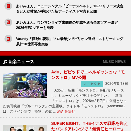
あいみょん、ニューシングル『ビーナスベルト』10/22リリース決定
＆とんだ林蘭が手掛けた新アーティスト写真も公開
あいみょん、ワンマンライブ未開催の地域を巡る全国ツアー決定
2026年FCツアーも発表
Vaundy「怪獣の花唄」ソロ最年少でビリオン達成 ストリーミング
累計10億回再生突破
音楽ニュース
MUSIC NEWS
Ado、ビビッドでエネルギッシュな「モ
ンストロ」MV公開
2026年8月8日
Ｊ－ＰＯＰ
Adoが、新曲「モンストロ」を配信リリース
し、ミュージックビデオを公開した。 新曲
「モンストロ」は、2026年8月7日に公開となっ
た実写映画『ブルーロック』の主題歌。タイトル「モンストロ」（Monstruo）
は、スペイン語で「怪物」の意 …
続きを読む
SUPER EIGHT、THEイナズマ戦隊を迎え
たバンドアレンジで「無責任ヒーロー」