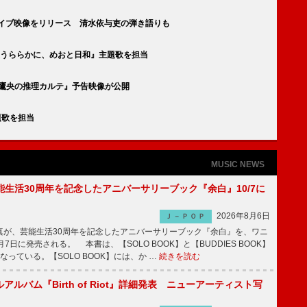
演のライブ映像をリリース 清水依与吏の弾き語りも
『波うららかに、めおと日和』主題歌を担当
天久鷹央の推理カルテ』予告映像が公開
題歌を担当
MUSIC NEWS
生活30周年を記念したアニバーサリーブック『余白』10/7に
2026年8月6日
Ｊ－ＰＯＰ
が、芸能生活30周年を記念したアニバーサリーブック『余白』を、ワニ
7日に発売される。 本書は、【SOLO BOOK】と【BUDDIES BOOK】
なっている。【SOLO BOOK】には、か …
続きを読む
tフルアルバム『Birth of Riot』詳細発表 ニューアーティスト写