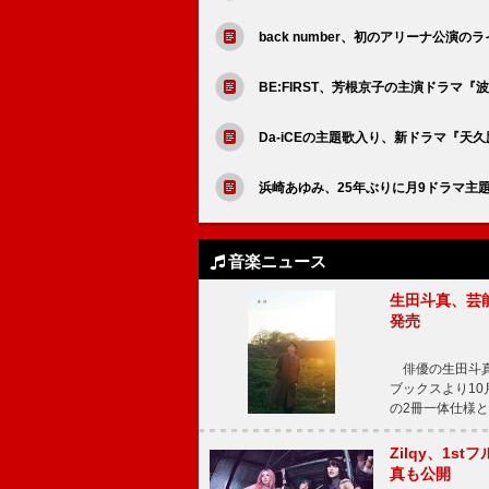
back number、初のアリーナ公
BE:FIRST、芳根京子の主演ドラマ
Da-iCEの主題歌入り、新ドラマ『
浜崎あゆみ、25年ぶりに月9ドラマ主
音楽ニュース
生田斗真、芸能
発売
俳優の生田斗真
ブックスより10月
の2冊一体仕様と
Zilqy、1s
真も公開