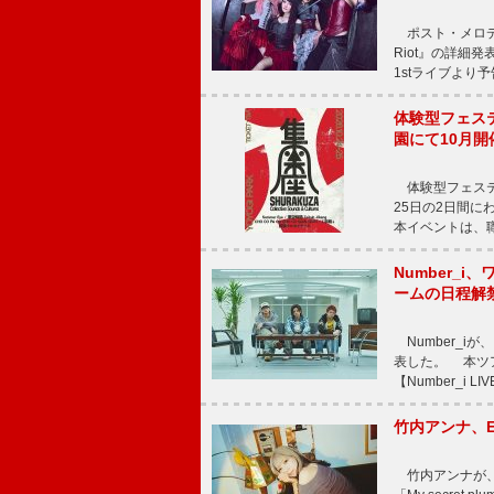
ポスト・メロディッ
Riot』の詳細
1stライブより
体験型フェスティバ
園にて10月開
体験型フェスティバル
25日の2日間
本イベントは、
Number_i、
ームの日程解
Number_iが、
表した。 本ツア
【Number_i LI
竹内アンナ、E
竹内アンナが、8