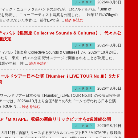
2026年8月6日
Ｊ－ＰＯＰ
ク・ニューメタルバンドのZilqyが、1stフルアルバム『Birth of
発表を発表し、ニューアーティスト写真を公開した。 昨年12月のZilqyの
予告がされていた本作は、前作EPで産 …
続きを読む
ル【集楽座 Collective Sounds & Cultures】、代々木公
催決定
2026年8月6日
Ｊ－ＰＯＰ
【集楽座 Collective Sounds & Cultures】が、2026年10月24日、
にわたり、東京・代々木公園 野外ステージで開催されることが決定した。
職業や年齢、性 …
続きを読む
ワールドツアー日本公演【Number_i LIVE TOUR No.III】5大ド
禁
2026年8月6日
Ｊ－ＰＯＰ
ワールドツアー日本公演【Number_i LIVE TOUR No.III】の公演日程を発
ーでは、2026年10月より全国5都市の5大ドームで行われる日本公演
VE TOUR N …
続きを読む
P『MIXTAPE』収録の新曲リリックビデオを2週連続公開
2026年8月6日
Ｊ－ＰＯＰ
月12日に配信リリースするデジタルコンセプトEP『MIXTAPE』収録曲