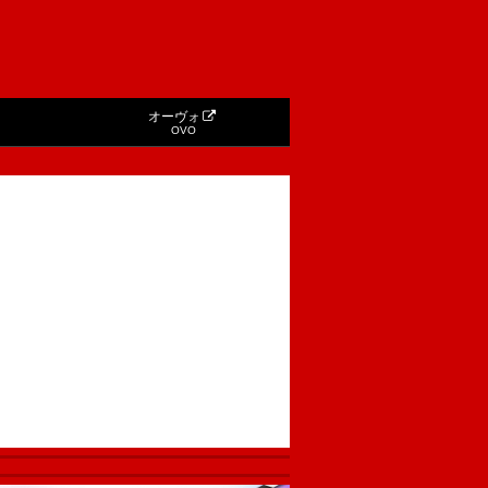
オーヴォ
OVO