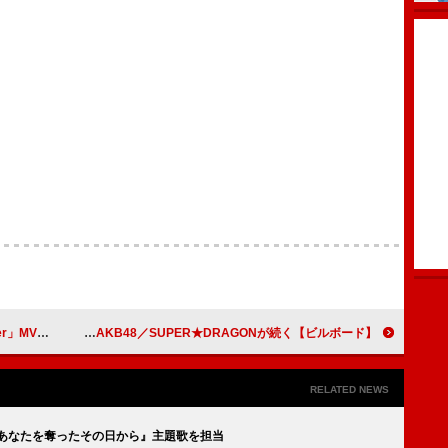
着た理由を明かす
【ビルボード】ME:I『MUSE』23万枚でシングル1位、AKB48／SUPER★DRAGONが続く
RELATED NEWS
ラマ『あなたを奪ったその日から』主題歌を担当