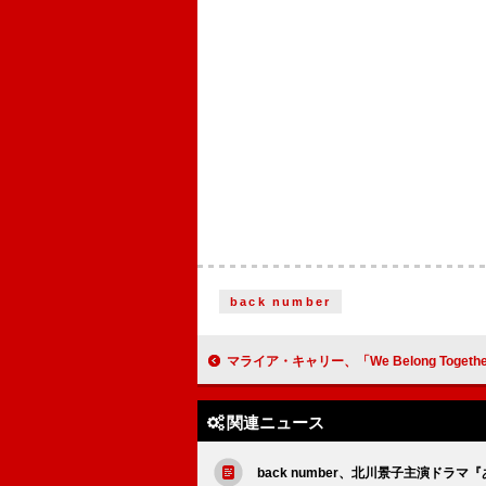
back number
マライア・キャリー、「We Belong Together」MVで自分のウェディングドレスを
関連ニュース
back number、北川景子主演ド