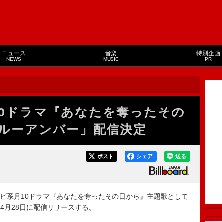
ニュース
音楽
特別企画
NEWS
MUSIC
PR
、月10ドラマ『あなたを奪ったその
ルーアンバー」配信決定
ポスト
シェア
送る
ジテレビ系月10ドラマ『あなたを奪ったその日から』主題歌として
4月28日に配信リリースする。