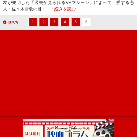
友が発明した「過去が見られるVRマシーン」によって、愛する恋
人・佐々木雪歌の目・・・
続きを読む
prev
1
2
3
4
5
6