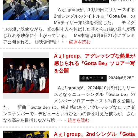
Aぇ! groupが、10月9日にリリースする
2ndシングルのタイトル曲「Gotta Be」の
MVティザー第1弾を公開した。 モノク
ロの短い映像ながら、光の射す方へ伸ばした手から力強い意志が感
じ取れる映像に仕上がっている。 MV本編は9月6日21時にプレミ
ア公開される。 ◎映像情報・・・
続きを読む
Aぇ! group、アグレッシブな熱量が
感じられる『Gotta Be』ソロアー写
を公開
2024年8月28日
音楽ニュース
Aぇ! groupが、2024年10月9日にリリー
スとなるニューシングル『Gotta Be』の
メンバーソロアーティスト写真を公開し
た。 新曲「Gotta Be」は、疾走感のあるアグレッシブなロックダ
ンスナンバーで、デビューというひとつの夢を叶えた彼らが、さら
なる高みを目指しながら聴・・・
続きを読む
Aぇ! group、2ndシングル『Gotta