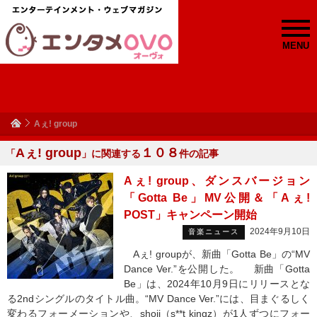
MENU
Aぇ! group
Aぇ! group
１０８
「
」に関連する
件の記事
Aぇ! group、ダンスバージョン
「Gotta Be」MV公開＆「Aぇ!
POST」キャンペーン開始
2024年9月10日
音楽ニュース
Aぇ! groupが、新曲「Gotta Be」の“MV
Dance Ver.”を公開した。 新曲「Gotta
Be」は、2024年10月9日にリリースとな
る2ndシングルのタイトル曲。“MV Dance Ver.”には、目まぐるしく
変わるフォーメーションや、shoji（s**t kingz）が1人ずつにフォー