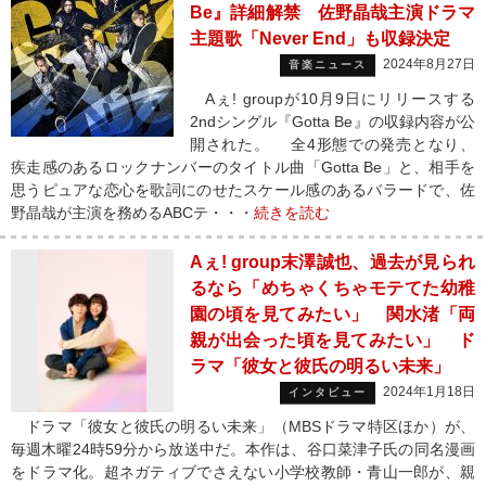
Be』詳細解禁 佐野晶哉主演ドラマ
主題歌「Never End」も収録決定
2024年8月27日
音楽ニュース
Aぇ! groupが10月9日にリリースする
2ndシングル『Gotta Be』の収録内容が公
開された。 全4形態での発売となり、
疾走感のあるロックナンバーのタイトル曲「Gotta Be」と、相手を
思うピュアな恋心を歌詞にのせたスケール感のあるバラードで、佐
野晶哉が主演を務めるABCテ・・・
続きを読む
Aぇ! group末澤誠也、過去が見られ
るなら「めちゃくちゃモテてた幼稚
園の頃を見てみたい」 関水渚「両
親が出会った頃を見てみたい」 ド
ラマ「彼女と彼氏の明るい未来」
2024年1月18日
インタビュー
ドラマ「彼女と彼氏の明るい未来」（MBSドラマ特区ほか）が、
毎週木曜24時59分から放送中だ。本作は、谷口菜津子氏の同名漫画
をドラマ化。超ネガティブでさえない小学校教師・青山一郎が、親