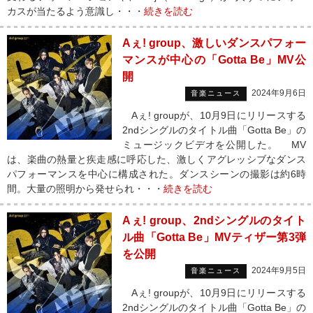
カスが当たるよう意識し・・・
続きを読む
Aぇ! group、激しいダンスパフォー
マンスが中心の「Gotta Be」MV公
開
2024年9月6日
音楽ニュース
Aぇ! groupが、10月9日にリリースする
2ndシングルのタイトル曲「Gotta Be」の
ミュージックビデオを公開した。 MV
は、楽曲の熱量と疾走感に呼応した、激しくアグレッシブなダンス
パフォーマンスを中心に構成された。ダンスシーンの撮影は約6時
間。大量の照明から発せられ・・・
続きを読む
Aぇ! group、2ndシングルのタイト
ル曲「Gotta Be」MVティザー第3弾
を公開
2024年9月5日
音楽ニュース
Aぇ! groupが、10月9日にリリースする
2ndシングルのタイトル曲「Gotta Be」の