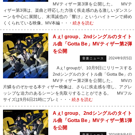
MVティザー第3弾を公開した。 MVテ
ィザー第3弾は、楽曲と呼応した力強く疾走感のある激しいダンスシ
ーンを中心に展開し、末澤誠也の「響け」というハイトーンで締め
くくられている映像。MV本編・・・
続きを読む
Aぇ! group、2ndシングルのタイト
ル曲「Gotta Be」MVティザー第2弾
を公開
2024年9月5日
音楽ニュース
Aぇ! groupが、10月9日にリリースする
2ndシングルのタイトル曲「Gotta Be」の
MVティザー第2弾を公開した。 MVの
片鱗をのぞかせる本ティザー映像は、さらに疾走感を増し、アグレ
ッシブな迫力のあるシーンを先取りすることができる。 MVフル
サイズは9月6日21時にプレミ・・・
続きを読む
Aぇ! group、2ndシングルのタイト
ル曲「Gotta Be」MVティザー第1弾
を公開
2024年9月4日
音楽ニュース