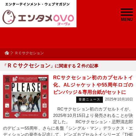
MENU
ＲＣサクセション
ＲＣサクセション
２
「
」に関連する
件の記事
RCサクセション初のカプセルトイ
化、ALジャケットや55周年ロゴの
ピンバッジ＆専用台紙がセットに
2025年10月10日
音楽ニュース
RCサクセション初のカプセルトイが、
2025年10月15日より発売されることが決
定した。 RCサクセション・忌野清志郎
のデビュー55周年、さらに名盤『シングル・マン』デラックス・エ
ディションの発売を記念して、ピンズカプセルトイシリーズ『THE