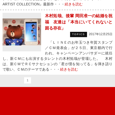
ARTIST COLLECTION』最新作・・・
続きを読む
木村拓哉、後輩 岡田准一の結婚を祝
福 友達は「本当にいてくれないと
困る存在」
2017年12月25日
TOPICS
「ＬＩＮＥのお年玉つき年賀スタンプ
／ＣＭ発表会」が２５日、東京都内で行
われ、キャンペーンアンバサダーに就任
し、新ＣＭにも出演するタレントの木村拓哉が登場した。 木村
は、新ＣＭでＲＣサクセションの「君が僕を知ってる」を弾き語り
で歌い、ＣＭのテーマである・・・
続きを読む
1