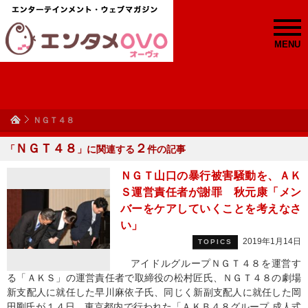
MENU
ＮＧＴ４８
ＮＧＴ４８
２
「
」に関連する
件の記事
ＮＧＴ山口の暴行被害騒動を、ＡＫ
Ｓ運営責任者が謝罪 秋元康「メン
バーをケアしていくことを考えなさ
い」
2019年1月14日
TOPICS
アイドルグループＮＧＴ４８を運営す
る「ＡＫＳ」の運営責任者で取締役の松村匠氏、ＮＧＴ４８の劇場
新支配人に就任した早川麻依子氏、同じく新副支配人に就任した岡
田剛氏が１４日、東京都内で行われた「ＡＫＢ４８グループ 成人式