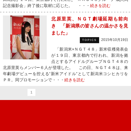
記念撮影会」終了後に取材に応じた。 ・・・
続きを読む
北原里英、ＮＧＴ劇場延期も前向
き 「新潟県の皆さんの温かさを見
ました」
2015年10月19日
TOPICS
「新潟米×ＮＧＴ４８」新米収穫発表会
が１９日、東京都内で行われ、新潟を拠
点とするアイドルグループＮＧＴ４８の
北原里英らメンバー６人が登壇した。 この日、ＮＧＴ４８は、来
年劇場デビューを控える“新米アイドル”として新潟米コシヒカリを
ＰＲ。同プロモーションで・・・
続きを読む
1