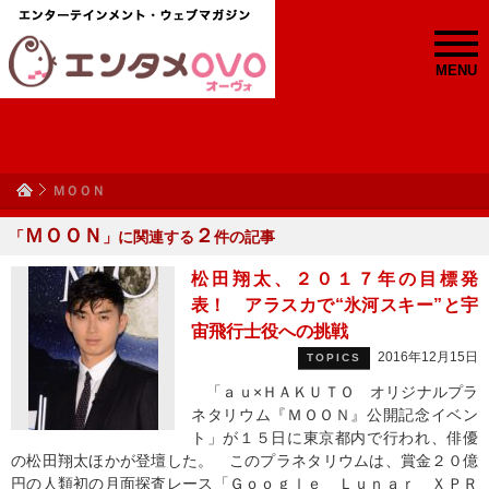
MENU
ＭＯＯＮ
ＭＯＯＮ
２
「
」に関連する
件の記事
松田翔太、２０１７年の目標発
表！ アラスカで“氷河スキー”と宇
宙飛行士役への挑戦
2016年12月15日
TOPICS
「ａｕ×ＨＡＫＵＴＯ オリジナルプラ
ネタリウム『ＭＯＯＮ』公開記念イベン
ト」が１５日に東京都内で行われ、俳優
の松田翔太ほかが登壇した。 このプラネタリウムは、賞金２０億
円の人類初の月面探査レース「Ｇｏｏｇｌｅ Ｌｕｎａｒ ＸＰＲ