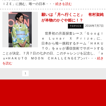
ＩＺＥ」に挑む、唯一の日本・・・
続きを読む
願いは「月へ行くこと」 有村架純
が本物のかぐや姫に！？
2016年7月7日
TOPICS
世界初の月面探査レース「Ｇｏｏｇｌ
ｅ Ｌｕｎａｒ Ｘ Ｐｒｉｚｅ」に、
日本から唯一挑戦するチーム「ＨＡＫＵ
ＴＯ」をａｕが通信技術でサポートする
ことが決定。７月７日の七夕の日、このチャレンジを記念し、「ａ
ｕ×ＨＡＫＵＴＯ ＭＯＯＮ ＣＨＡＬＬＥＮＧＥアンバ・・・
続き
を読む
1