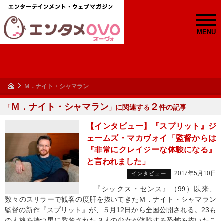
MENU
Ｍ．ナイト・シャマラン
Ｍ．ナイト・シャマラン
２
「
」に関連する
件の記事
【インタビュー】『スプリット』ジ
ェームズ・マカヴォイ「監督からは
『非常にクレイジーな体験になる』
と言われました」
2017年5月10日
インタビュー
『シックス・センス』（99）以来、
数々のスリラーで観客の度肝を抜いてきたＭ．ナイト・シャマラン
監督の新作『スプリット』が、５月12日から全国公開される。23も
の人格を持つ男に監禁された３人の少女が体験する恐怖を描いたこ