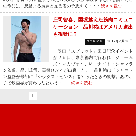
の作品は、息詰まる展開と見る者の予想をく・・・
続きを読む
庄司智春、国境越えた筋肉コミュニ
ケーション 品川祐はアメリカ進出
も視野に？
2017年4月26日
TOPICS
映画『スプリット』来日記念イベント
が２６日、東京都内で行われ、ジェーム
ズ・マカヴォイ、Ｍ．ナイト・シャマラ
ン監督、品川庄司、高橋ひかるが出席した。 品川祐は「シャマラ
ン監督が最初に『シックス・センス』をやったときの衝撃。あのオ
チで映画界が変わったという・・・
続きを読む
1