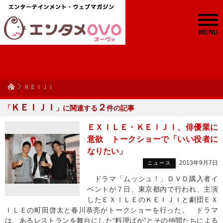
MENU
ＫＥＩＪＩ
ＫＥＩＪＩ
２
「
」に関連する
件の記事
ＥＸＩＬＥ・ＫＥＩＪＩ、俳優業に
意欲 トークショーで「いい役者に
なりたい」
2013年9月7日
ニュース
ドラマ「ムッシュ！」ＤＶＤ購入者イ
ベントが７日、東京都内で行われ、主演
したＥＸＩＬＥのＫＥＩＪＩと劇団ＥＸ
ＩＬＥの町田啓太と春川恭亮がトークショーを行った。 ドラマ
は、あるレストランを舞台にした“料理ばか”とその仲間たちによる