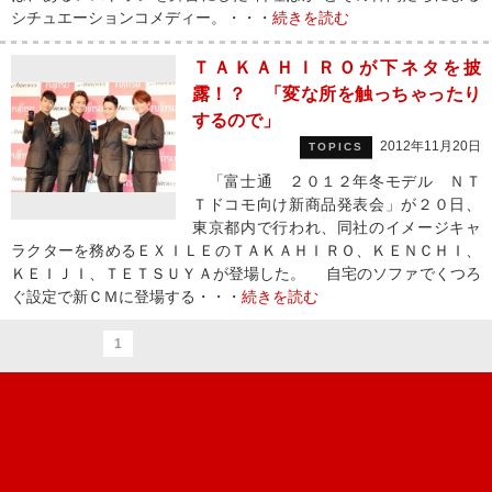
シチュエーションコメディー。・・・
続きを読む
ＴＡＫＡＨＩＲＯが下ネタを披
露！？ 「変な所を触っちゃったり
するので」
2012年11月20日
TOPICS
「富士通 ２０１２年冬モデル ＮＴ
Ｔドコモ向け新商品発表会」が２０日、
東京都内で行われ、同社のイメージキャ
ラクターを務めるＥＸＩＬＥのＴＡＫＡＨＩＲＯ、ＫＥＮＣＨＩ、
ＫＥＩＪＩ、ＴＥＴＳＵＹＡが登場した。 自宅のソファでくつろ
ぐ設定で新ＣＭに登場する・・・
続きを読む
1