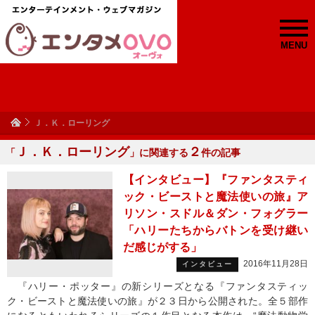
MENU
Ｊ．Ｋ．ローリング
Ｊ．Ｋ．ローリング
２
「
」に関連する
件の記事
【インタビュー】『ファンタスティ
ック・ビーストと魔法使いの旅』ア
リソン・スドル＆ダン・フォグラー
「ハリーたちからバトンを受け継い
だ感じがする」
2016年11月28日
インタビュー
『ハリー・ポッター』の新シリーズとなる『ファンタスティッ
ク・ビーストと魔法使いの旅』が２３日から公開された。全５部作