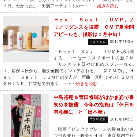
１日、わかった。 出演アーティストの一・・・
続きを読む
Ｈｅｙ！ Ｓａｙ！ ＪＵＭＰ、ノ
リノリダンスを披露 ＣＭで夏全開
アピールも、撮影は１月中旬！
2016年4月3日
TOPICS
Ｈｅｙ！ Ｓａｙ！ ＪＵＭＰが出演
する、コーセーコスメポートの新ＣＭ
「サンカット日やけ止めスプレーＮｏ.
１」篇が４日から、順次全国でオンエアされる。 新ＣＭでは、Ｈ
ｅｙ！ Ｓａｙ！ ＪＵＭＰの９人が、新曲「真剣（マジ）ＳＵＮ
ＳＨＩＮＥ」に乗せて明るく、・・・
続きを読む
中島裕翔＆菅田将暉がはかま姿で書
初めを披露 今年の抱負は「休日を
有意義に」と「出不精」
2016年1月5日
TOPICS
映画『ピンクとグレー』の舞台あいさ
つ付き先行上映会が４日、東京都内で行