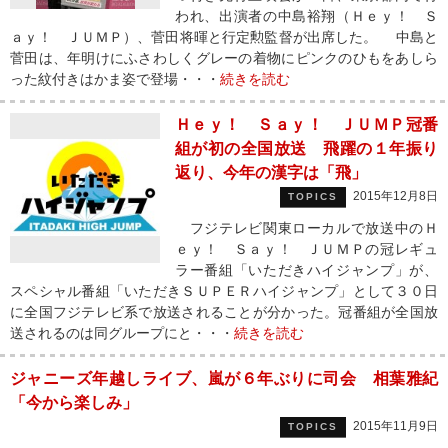
われ、出演者の中島裕翔（Ｈｅｙ！ Ｓ
ａｙ！ ＪＵＭＰ）、菅田将暉と行定勲監督が出席した。 中島と
菅田は、年明けにふさわしくグレーの着物にピンクのひもをあしら
った紋付きはかま姿で登場・・・
続きを読む
Ｈｅｙ！ Ｓａｙ！ ＪＵＭＰ冠番
組が初の全国放送 飛躍の１年振り
返り、今年の漢字は「飛」
2015年12月8日
TOPICS
フジテレビ関東ローカルで放送中のＨ
ｅｙ！ Ｓａｙ！ ＪＵＭＰの冠レギュ
ラー番組「いただきハイジャンプ」が、
スペシャル番組「いただきＳＵＰＥＲハイジャンプ」として３０日
に全国フジテレビ系で放送されることが分かった。冠番組が全国放
送されるのは同グループにと・・・
続きを読む
ジャニーズ年越しライブ、嵐が６年ぶりに司会 相葉雅紀
「今から楽しみ」
2015年11月9日
TOPICS