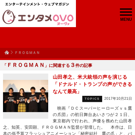
MENU
ＦＲＯＧＭＡＮ
ＦＲＯＧＭＡＮ
３
「
」に関連する
件の記事
山田孝之、米大統領の声を演じる
「ドナルド・トランプの声ができる
なんて最高」
2017年10月21日
TOPICS
映画『ＤＣスーパーヒーローズｖｓ鷹
の爪団』の初日舞台あいさつが２１日、
東京都内で行われ、声優を務めた山田孝
之、知英、安田顕、ＦＲＯＧＭＡＮ監督が登壇した。 本作は、日
本の低予算フラッシュアニメーション「秘密結社 鷹の爪」と、バ