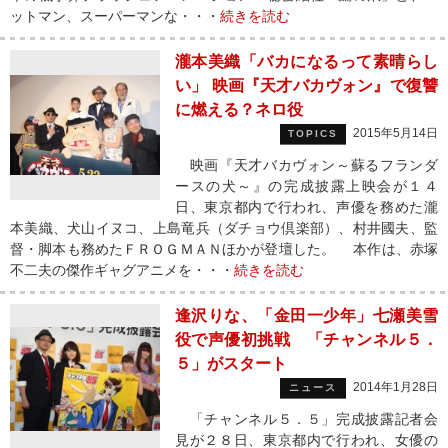
ットマン、スーパーマンな・・・
続きを読む
瀧本美織「バカになるって素晴らし
い」 映画『天才バカヴォン』で復讐
に燃える？ネロ役
2015年5月14日
TOPICS
映画『天才バカヴォン～蘇るフランダ
ースの犬～』の完成披露上映会が１４
日、東京都内で行われ、声優を務めた瀧
本美織、犬山イヌコ、上島竜兵（ダチョウ倶楽部）、村井國夫、監
督・脚本も務めたＦＲＯＧＭＡＮほかが登壇した。 本作は、赤塚
不二夫の傑作ギャグアニメを・・・
続きを読む
逢沢りな、「金田一少年」七瀬美雪
役で声優初挑戦 「チャンネル５．
５」がスタート
2014年1月28日
ニュース
「チャンネル５．５」完成披露記者会
見が２８日、東京都内で行われ、女優の