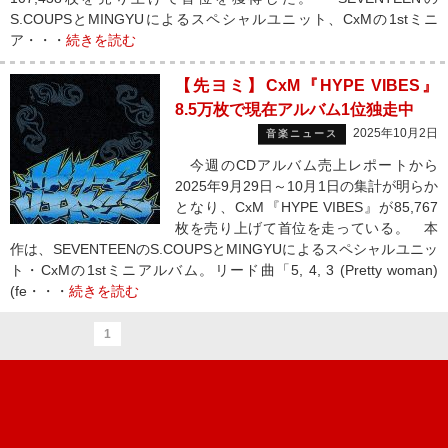
S.COUPSとMINGYUによるスペシャルユニット、CxMの1stミニ
ア・・・
続きを読む
【先ヨミ】CxM『HYPE VIBES』
8.5万枚で現在アルバム1位独走中
2025年10月2日
音楽ニュース
今週のCDアルバム売上レポートから
2025年9月29日～10月1日の集計が明らか
となり、CxM『HYPE VIBES』が85,767
枚を売り上げて首位を走っている。 本
作は、SEVENTEENのS.COUPSとMINGYUによるスペシャルユニッ
ト・CxMの1stミニアルバム。リード曲「5, 4, 3 (Pretty woman)
(fe・・・
続きを読む
1