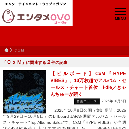
MENU
ＣｘＭ
ＣｘＭ
２
「
」に関連する
件の記事
【ビルボード】CxM『HYPE
VIBES』、10万枚超でアルバム・セ
ールス・チャート首位 i-dle／きゃ
んちゅーが続く
2025年10月6日
音楽ニュース
2025年10月8日公開（集計期間：2025
年9月29日～10月5日）のBillboard JAPAN週間アルバム・セール
ス・チャート“Top Albums Sales”で、CxM『HYPE VIBES』が当週
107,438枚を売り上げて首位を獲得した。 SEVENTEENの