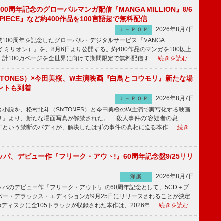
00周年記念のグローバルマンガ配信『MANGA MILLION』8/6
 PIECE』など約400作品を100言語超で無料配信
2026年8月7日
Ｊ－ＰＯＰ
100周年を記念したグローバル・デジタルサービス『MANGA
マンガ ミリオン）』を、8月6日より公開する。約400作品のマンガを100以上
、計100万ページを全世界に向けて期間限定で無料配信す …
続きを読む
xTONES）×今田美桜、W主演映画『白鳥とコウモリ』新たな場
ントも到着
2026年8月7日
Ｊ－ＰＯＰ
説を、松村北斗（SixTONES）と今田美桜のW主演で実写化する映画
リ』より、新たな場面写真が解禁された。 殺人事件の“容疑者の息
娘”という禁断のバディが、解決したはずの事件の真相に迫る本作 …
続き
パ、デビュー作『フリーク・アウト!』60周年記念盤9/25リリ
2026年8月7日
洋楽
パのデビュー作『フリーク・アウト!』の60周年記念として、5CD＋ブ
パー・デラックス・エディションが9月25日にリリースされることが決定
ディスクに全105トラックが収録された本作は、2026年 …
続きを読む