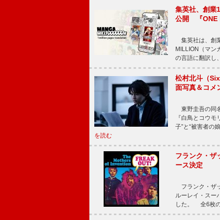
集英社、創業1
公開 『ONE
集英社は、創業
MILLION（
の言語に翻訳し
松村北斗（Si
面写真＆コメ
東野圭吾の同名小
『白鳥とコウモ
子”と“被害者の
を読む
フランク・ザッ
ース決定
フランク・ザッ
ルーレイ・スー
した。 全6枚の