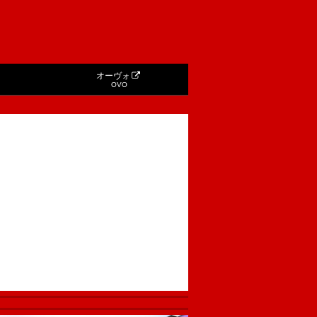
オーヴォ
OVO