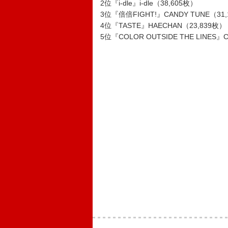
2位『i-dle』i-dle（38,605枚）
3位『倍倍FIGHT!』CANDY TUNE（31
4位『TASTE』HAECHAN（23,839枚）
5位『COLOR OUTSIDE THE LINES』