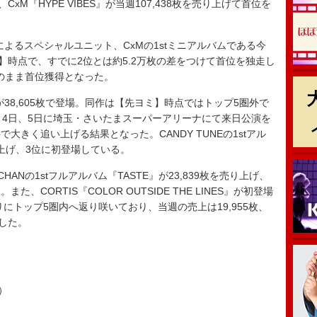
s”で、CxM『HYPE VIBES』が当週107,438枚を売り上げて首位を
GYUによるスペシャルユニット、CxMの1stミニアルバムである今
】時点で、すでに2位とは約5.2万枚の差をつけて首位を独走し
そのまま首位獲得となった。
dle』が38,605枚で登場。同作は【先ヨミ】時点ではトップ5圏外で
月4日、5日に埼玉・さいたまスーパーアリーナにて来日公演を
きく追い上げる結果となった。CANDY TUNEの1stアル
売り上げ、3位に初登場している。
ANの1stフルアルバム『TASTE』が23,839枚を売り上げ、
CORTIS『COLOR OUTSIDE THE LINES』が初登場
りにトップ5圏内へ返り咲いており、当週の売上は19,955枚、
破した。
）
）