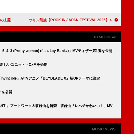
配信スタート
＜ライブレポート＞SEKAI NO OWARI、6年ぶりロッキン凱旋【ROCK IN JAPAN FESTIVAL 2025】
RELATED NEWS
 3 (Pretty woman) (feat. Lay Bankz)」MVティザー第1弾を公開
YU、新しいユニット・CxMを始動
収録曲「Invincible」がTVアニメ『BEYBLADE X』新OPテーマに決定
ーを公開
倍FIGHT!』アートワーク＆収録曲を解禁 収録曲「レベチかわいい！」MV
MUSIC NEWS