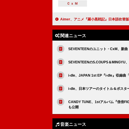
ＣｘＭ
Aimer、アニメ『羅小黒戦記』日本語吹替版の主題歌「Pastoral」先行
関連ニュース
SEVENTEENのユニット・CxM、新曲「5, 4,
SEVENTEENのS.COUPS＆MING
i-dle、JAPAN 1st EP『i-dle』
i-dle、日本ツアーのタイトル＆ポスタ
CANDY TUNE、1stアルバム『倍
も公開
音楽ニュース