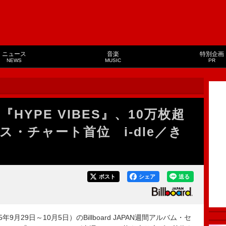
ニュース
音楽
特別企画
NEWS
MUSIC
PR
HYPE VIBES』、10万枚超
・チャート首位 i-dle／き
ポスト
シェア
送る
9月29日～10月5日）のBillboard JAPAN週間アルバム・セ