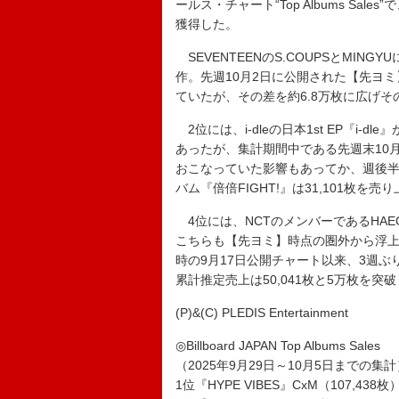
ールス・チャート“Top Albums Sale
獲得した。
SEVENTEENのS.COUPSとMIN
作。先週10月2日に公開された【先ヨミ
ていたが、その差を約6.8万枚に広げ
2位には、i-dleの日本1st EP『i-
あったが、集計期間中である先週末10
おこなっていた影響もあってか、週後半で大
バム『倍倍FIGHT!』は31,101枚を
4位には、NCTのメンバーであるHAECH
こちらも【先ヨミ】時点の圏外から浮上。また、
時の9月17日公開チャート以来、3週ぶ
累計推定売上は50,041枚と5万枚を突
(P)&(C) PLEDIS Entertainment
◎Billboard JAPAN Top Albums Sales
（2025年9月29日～10月5日までの集計
1位『HYPE VIBES』CxM（107,438枚