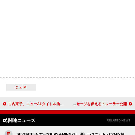
ＣｘＭ
古内東子、ニューALタイトル曲「Long Story Short」MV公開
TWS、好きなものに夢中になる姿で『play hard』のメッセージを伝えるトレーラー公開
関連ニュース
RELATED NEWS
SEVENTEENのS.COUPS＆MINGYU、新しいユニット・CxMを始