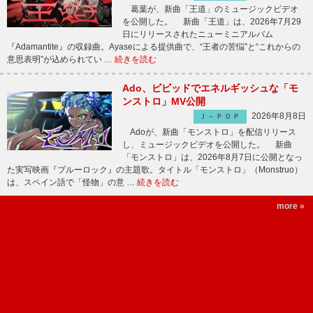
葛葉が、新曲「王道」のミュージックビデオ
を公開した。 新曲「王道」は、2026年7月29
日にリリースされたニューミニアルバム
『Adamantite』の収録曲。Ayaseによる提供曲で、“王者の苦悩”と“これからの
意思表明”が込められてい …
続きを読む
Ado、ビビッドでエネルギッシュな「モ
ンストロ」MV公開
2026年8月8日
Ｊ－ＰＯＰ
Adoが、新曲「モンストロ」を配信リリース
し、ミュージックビデオを公開した。 新曲
「モンストロ」は、2026年8月7日に公開となっ
た実写映画『ブルーロック』の主題歌。タイトル「モンストロ」（Monstruo）
は、スペイン語で「怪物」の意 …
続きを読む
more »