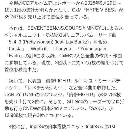
今週のCDアルバム売上レポートから2025年9月29日～
10月1日の集計が明らかとなり、CxM『HYPE VIBES』が
85,767枚を売り上げて首位を走っている。
本作は、SEVENTEENのS.COUPSとMINGYUによるス
ペシャルユニット・CxMの1stミニアルバム。リード曲
「5, 4, 3 (Pretty woman) (feat. Lay Bankz)」を含め、
「Fiesta」「Worth it」「For you」「Young again」
「Earth」の計6曲を収録。CxMの2人は全曲の作詞・作曲
に参加している。現在、2位以下に約5.2万枚の差をつけて
首位を独走中だ。
続いて、代表曲「倍倍FIGHT!」や「キス・ミー・パテ
ィシエ」「レベチかわいい！」など全14曲を収録した、
CANDY TUNEの1stアルバム『倍倍FIGHT!』が32,785枚
を売り上げて2位に。そして、SHINeeのリーダーでソロ活
動も行うONEWの日本2ndミニアルバム『SAKU』が
12,988枚で現在3位につけている。
4位には、tripleSの日本選抜ユニット tripleS ∞!の1st