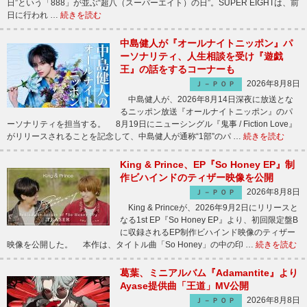
日”という「888」が並ぶ“超八（スーパーエイト）の日”。SUPER EIGHTは、前
日に行われ …
続きを読む
中島健人が『オールナイトニッポン』パ
ーソナリティ、人生相談を受け『遊戯
王』の話をするコーナーも
2026年8月8日
Ｊ－ＰＯＰ
中島健人が、2026年8月14日深夜に放送とな
るニッポン放送『オールナイトニッポン』のパ
ーソナリティを担当する。 8月19日にニューシングル『鬼事 / Fiction Love』
がリリースされることを記念して、中島健人が通称“1部”のパ …
続きを読む
King & Prince、EP『So Honey EP』制
作ビハインドのティザー映像を公開
2026年8月8日
Ｊ－ＰＯＰ
King & Princeが、2026年9月2日にリリースと
なる1st EP『So Honey EP』より、初回限定盤B
に収録されるEP制作ビハインド映像のティザー
映像を公開した。 本作は、タイトル曲「So Honey」の中の印 …
続きを読む
葛葉、ミニアルバム『Adamantite』より
Ayase提供曲「王道」MV公開
2026年8月8日
Ｊ－ＰＯＰ