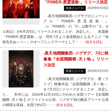
「P0WER-悪霊退散-」リリース決定
2025年6月26日
音楽ニュース
-真天地開闢集団-ジグザグのニューシン
グル『P0WER-悪霊退散-』
（※「P0WER」の「O」は数字の「0」ゼ
ロ表記）が8月20日にリリースされることが、決定した。 表題曲
「P0WER-悪霊退散-」は、同年7月より放送開始となるアニメ『地
獄先生ぬ～べ～』のオープニングテーマとして・・・
続きを読む
-真天地開闢集団- ジグザグ、7/2に映
像集『全国開闢禊 -天ト地-』リリー
ス決定
2025年4月23日
音楽ニュース
-真天地開闢集団- ジグザグが、禊（ラ
イブ）映像作品『全国開闢禊 -天ト地-』
を7月2日にリリースすることが、決定し
た。 本作には、2024年12月24日に行われた全国ツアー【全国開
闢禊 -天ト地-】のファイナル公演、ジグザグ初の横浜アリーナ公演
の模様を収録。全国で約3万・・・
続きを読む