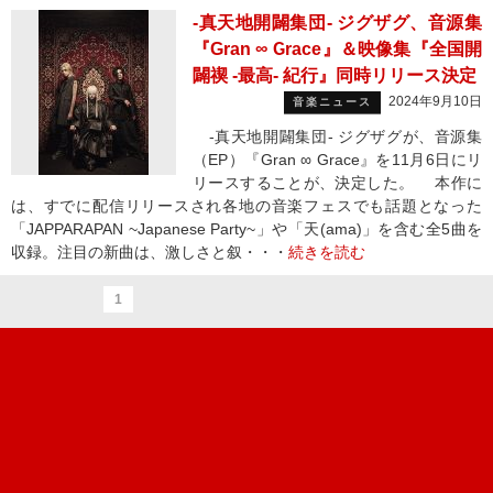
-真天地開闢集団- ジグザグ、音源集
『Gran ∞ Grace』＆映像集『全国開
闢禊 -最高- 紀行』同時リリース決定
2024年9月10日
音楽ニュース
-真天地開闢集団- ジグザグが、音源集
（EP）『Gran ∞ Grace』を11月6日にリ
リースすることが、決定した。 本作に
は、すでに配信リリースされ各地の音楽フェスでも話題となった
「JAPPARAPAN ~Japanese Party~」や「天(ama)」を含む全5曲を
収録。注目の新曲は、激しさと叙・・・
続きを読む
1