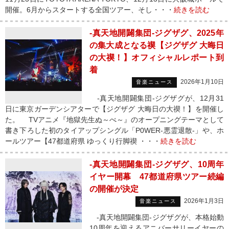
開催。6月からスタートする全国ツアー、そし・・・
続きを読む
-真天地開闢集団-ジグザグ、2025年
の集大成となる禊【ジグザグ 大晦日
の大禊！】オフィシャルレポート到
着
2026年1月10日
音楽ニュース
-真天地開闢集団-ジグザグが、12月31
日に東京ガーデンシアターで【ジグザグ 大晦日の大禊！】を開催し
た。 TVアニメ『地獄先生ぬ～べ～』のオープニングテーマとして
書き下ろした初のタイアップシングル「P0WER-悪霊退散-」や、ホ
ールツアー【47都道府県 ゆっくり行脚禊 ・・・
続きを読む
-真天地開闢集団-ジグザグ、10周年
イヤー開幕 47都道府県ツアー続編
の開催が決定
2026年1月3日
音楽ニュース
-真天地開闢集団-ジグザグが、本格始動
10周年を迎えるアニバーサリーイヤーの