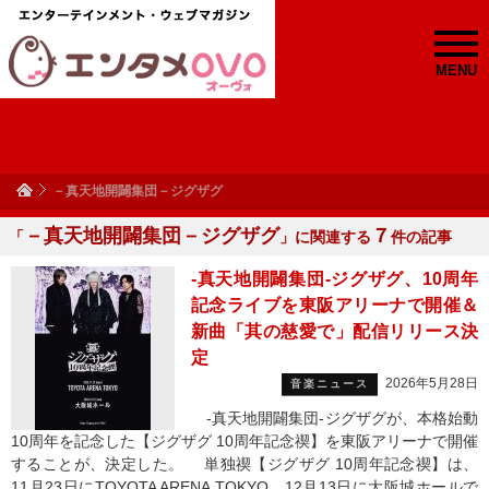
MENU
－真天地開闢集団－ジグザグ
－真天地開闢集団－ジグザグ
７
「
」に関連する
件の記事
-真天地開闢集団-ジグザグ、10周年
記念ライブを東阪アリーナで開催＆
新曲「其の慈愛で」配信リリース決
定
2026年5月28日
音楽ニュース
-真天地開闢集団-ジグザグが、本格始動
10周年を記念した【ジグザグ 10周年記念禊】を東阪アリーナで開催
することが、決定した。 単独禊【ジグザグ 10周年記念禊】は、
11月23日にTOYOTA ARENA TOKYO、12月13日に大阪城ホールで