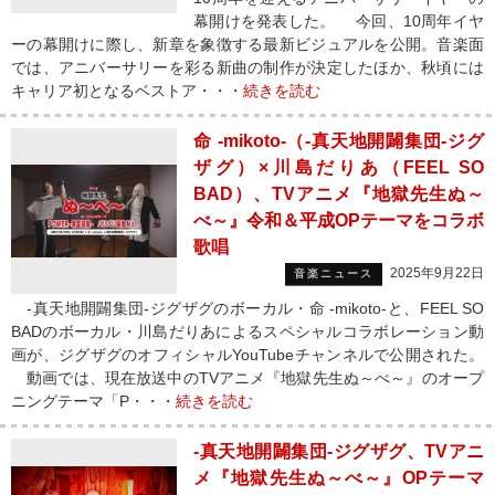
幕開けを発表した。 今回、10周年イヤ
ーの幕開けに際し、新章を象徴する最新ビジュアルを公開。音楽面
では、アニバーサリーを彩る新曲の制作が決定したほか、秋頃には
キャリア初となるベストア・・・
続きを読む
命 -mikoto-（-真天地開闢集団-ジグ
ザグ）×川島だりあ（FEEL SO
BAD）、TVアニメ『地獄先生ぬ～
べ～』令和＆平成OPテーマをコラボ
歌唱
2025年9月22日
音楽ニュース
-真天地開闢集団-ジグザグのボーカル・命 -mikoto-と、FEEL SO
BADのボーカル・川島だりあによるスペシャルコラボレーション動
画が、ジグザグのオフィシャルYouTubeチャンネルで公開された。
動画では、現在放送中のTVアニメ『地獄先生ぬ～べ～』のオープ
ニングテーマ「P・・・
続きを読む
-真天地開闢集団-ジグザグ、TVアニ
メ『地獄先生ぬ～べ～』OPテーマ