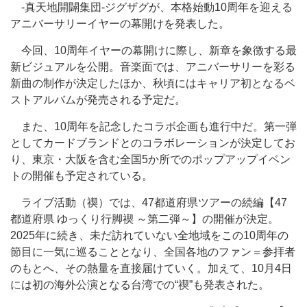
-真天地開闢集団-ジグザグが、本格始動10周年を迎える
アニバーサリーイヤーの幕開けを発表した。
今回、10周年イヤーの幕開けに際し、新章を象徴する最
新ビジュアルを公開。音楽面では、アニバーサリーを彩る
新曲の制作が決定したほか、秋頃にはキャリア初となるベ
ストアルバムが発売される予定だ。
また、10周年を記念したコラボ企画も進行中だ。第一弾
としてカードブランドとのコラボレーションが決定してお
り、東京・大阪を含む全国5か所でのポップアップイベン
トの開催も予定されている。
ライブ活動（禊）では、47都道府県ツアーの続編【47
都道府県 ゆっくり行脚禊 ～第二弾～】の開催が決定。
2025年に続き、未だ訪れていない全地域をこの10周年の
節目に一気に巡ることとなり、全国各地のファン＝参拝者
のもとへ、その熱量を直接届けていく。加えて、10月4日
には初の海外公演となる台湾での“禊”も発表された。