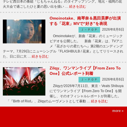
テレビ西日本の番組『じもちゃんねる』のタイアップソング。地元・福岡の花
火大会で過ごしたひと夏の思い出を描い …
続きを読む
Omoinotake、南琴奈＆黒田昊夢が出演
する「花束」MVで“好き”を表現
2026年8月6日
Ｊ－ＰＯＰ
Omoinotakeが、新曲「花束」のミュージック
ビデオを公開した。 新曲「花束」は、TVアニ
メ『花ざかりの君たちへ』第2期のエンディング
テーマ。7月29日にニューシングル『FLASHBULB / 花束』としてリリースされ
た、日に日に大 …
続きを読む
Zilqy、ワンマンライブ【From Zero To
One】公式レポート到着
2026年8月6日
Ｊ－ＰＯＰ
Zilqyが2026年7月11日、東京・Veats Shibuya
にてワンマンライブ【From Zero To One】を開
催し、そのオフィシャルレポートが到着した。
「『Birth of Riot』、Zilqyのムーヴメントとして暴動 …
続きを読む
more »