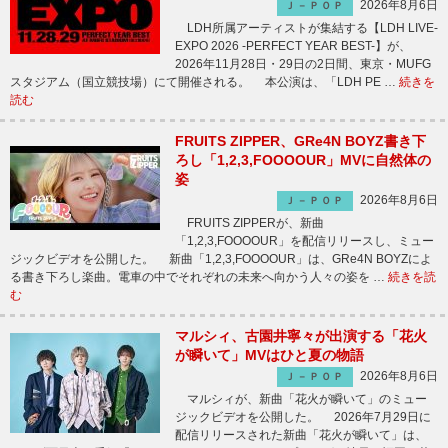
2026年8月6日
Ｊ－ＰＯＰ
LDH所属アーティストが集結する【LDH LIVE-
EXPO 2026 -PERFECT YEAR BEST-】が、
2026年11月28日・29日の2日間、東京・MUFG
スタジアム（国立競技場）にて開催される。 本公演は、「LDH PE …
続きを
読む
FRUITS ZIPPER、GRe4N BOYZ書き下
ろし「1,2,3,FOOOOUR」MVに自然体の
姿
2026年8月6日
Ｊ－ＰＯＰ
FRUITS ZIPPERが、新曲
「1,2,3,FOOOOUR」を配信リリースし、ミュー
ジックビデオを公開した。 新曲「1,2,3,FOOOOUR」は、GRe4N BOYZによ
る書き下ろし楽曲。電車の中でそれぞれの未来へ向かう人々の姿を …
続きを読
む
マルシィ、古園井寧々が出演する「花火
が瞬いて」MVはひと夏の物語
2026年8月6日
Ｊ－ＰＯＰ
マルシィが、新曲「花火が瞬いて」のミュー
ジックビデオを公開した。 2026年7月29日に
配信リリースされた新曲「花火が瞬いて」は、