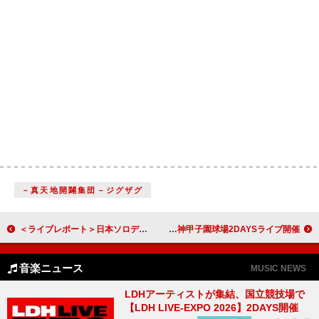
－真天地開闢集団－ジグザグ
＜ライブレポート＞日本ソロデビュー10周年を迎えた2PMウヨン、左右ステージで示した楽曲の多様性 神戸コンサート最終日
あいみょん、メジャーデビュー10周年を記念して阪神甲子園球場2DAYSライブ開催
音楽ニュース
MUSIC NEWS
LDHアーティストが集結、国立競技場で
【LDH LIVE-EXPO 2026】2DAYS開催