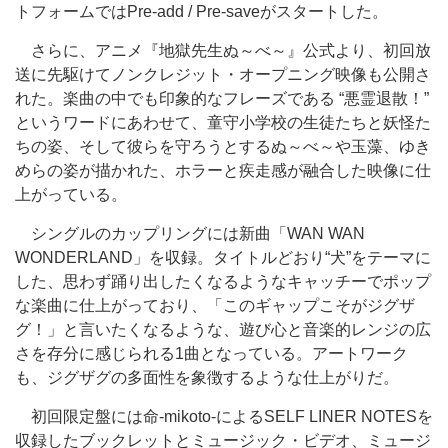
トフォームではPre-add / Pre-saveがスタートした。
さらに、アニメ『地獄先生ぬ～べ～』公式より、初回放
送に先駆けてノンクレジット・オープニング映像も公開さ
れた。楽曲の中でも印象的なフレーズである “悪霊退散！”
というワードにあわせて、童守小学校の生徒たちと妖怪た
ちの姿、そして彼らを守ろうとするぬ～べ～や玉藻、ゆき
めらの姿が描かれた、ホラーと疾走感が融合した映像に仕
上がっている。
シングルのカップリングには新曲「WAN WAN
WONDERLAND」を収録。タイトルどおり“犬”をテーマに
した、思わず踊り出したくなるようなキャッチーでポップ
な楽曲に仕上がっており、「このギャップこそがジグザ
グ！」と言いたくなるような、遊び心と音楽的レンジの広
さを存分に感じられる1曲となっている。アートワーク
も、ジグザグの多面性を象徴するような仕上がりだ。
初回限定盤には命-mikoto-によるSELF LINER NOTESを
収録したブックレットとミュージック・ビデオ、ミュージ