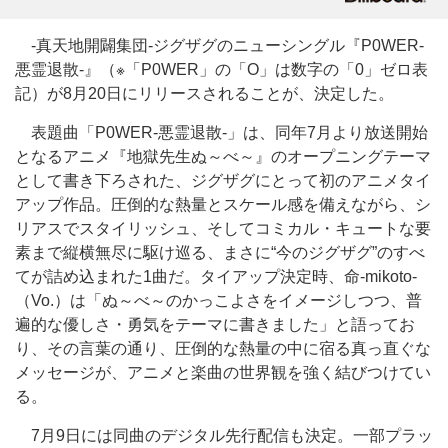
-真天地開闢集団-ジグザグのニューシングル『P0WER-
悪霊退散-』（※「P0WER」の「O」は数字の「0」ゼロ表
記）が8月20日にリリースされることが、決定した。
表題曲「P0WER-悪霊退散-」は、同年7月より放送開始
となるアニメ『地獄先生ぬ～べ～』のオープニングテーマ
として書き下ろされた、ジグザグにとって初のアニメタイ
アップ作品。圧倒的な熱量とスケール感を備えながら、シ
リアスでスタイリッシュ、そしてコミカル・キュートな要
素まで縦横無尽に駆け巡る、まさに“今のジグザグ”のすべ
てが詰め込まれた1曲だ。タイアップ決定時、命-mikoto-
（Vo.）は「ぬ～べ～のかっこよさをイメージしつつ、普
遍的な優しさ・勇気をテーマに書きました」と語ってお
り、その言葉の通り、圧倒的な熱量の中に宿る真っ直ぐな
メッセージが、アニメと楽曲の世界観を強く結びつけてい
る。
7月9日には同曲のデジタル先行配信も決定。一部プラッ