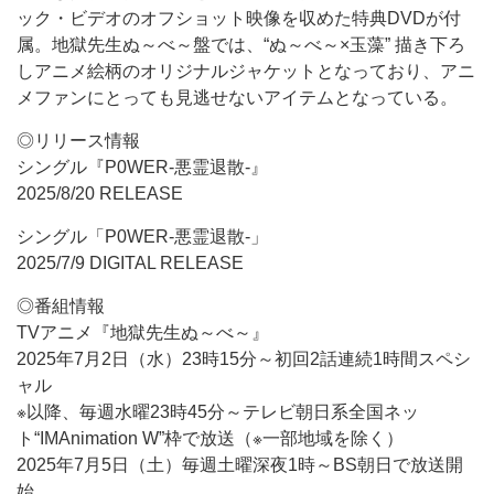
ック・ビデオのオフショット映像を収めた特典DVDが付
属。地獄先生ぬ～べ～盤では、“ぬ～べ～×玉藻” 描き下ろ
しアニメ絵柄のオリジナルジャケットとなっており、アニ
メファンにとっても見逃せないアイテムとなっている。
◎リリース情報
シングル『P0WER-悪霊退散-』
2025/8/20 RELEASE
シングル「P0WER-悪霊退散-」
2025/7/9 DIGITAL RELEASE
◎番組情報
TVアニメ『地獄先生ぬ～べ～』
2025年7月2日（水）23時15分～初回2話連続1時間スペシ
ャル
※以降、毎週水曜23時45分～テレビ朝日系全国ネッ
ト“IMAnimation W”枠で放送（※一部地域を除く）
2025年7月5日（土）毎週土曜深夜1時～BS朝日で放送開
始