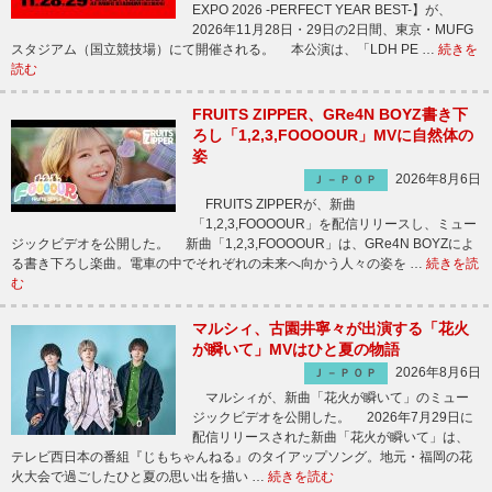
EXPO 2026 -PERFECT YEAR BEST-】が、
2026年11月28日・29日の2日間、東京・MUFG
スタジアム（国立競技場）にて開催される。 本公演は、「LDH PE …
続きを
読む
FRUITS ZIPPER、GRe4N BOYZ書き下
ろし「1,2,3,FOOOOUR」MVに自然体の
姿
2026年8月6日
Ｊ－ＰＯＰ
FRUITS ZIPPERが、新曲
「1,2,3,FOOOOUR」を配信リリースし、ミュー
ジックビデオを公開した。 新曲「1,2,3,FOOOOUR」は、GRe4N BOYZによ
る書き下ろし楽曲。電車の中でそれぞれの未来へ向かう人々の姿を …
続きを読
む
マルシィ、古園井寧々が出演する「花火
が瞬いて」MVはひと夏の物語
2026年8月6日
Ｊ－ＰＯＰ
マルシィが、新曲「花火が瞬いて」のミュー
ジックビデオを公開した。 2026年7月29日に
配信リリースされた新曲「花火が瞬いて」は、
テレビ西日本の番組『じもちゃんねる』のタイアップソング。地元・福岡の花
火大会で過ごしたひと夏の思い出を描い …
続きを読む