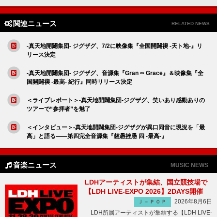
関連ニュース
RELATED NEWS
-真天地開闢集団- ジグザグ、7/2に映像集『全国開闢禊 -天ト地-』リ
リース決定
-真天地開闢集団- ジグザグ、音源集『Gran ∞ Grace』＆映像集『全
国開闢禊 -最高- 紀行』同時リリース決定
＜ライブレポート＞-真天地開闢集団-ジグザグ、笑いあり感動ありの
ツアーで“参拝者”を魅了
＜インタビュー＞-真天地開闢集団-ジグザグが異口同音に現況を「最
高」と語る――第四完全音源集『慈愚挫愚 四 -最高-』
音楽ニュース
MUSIC NEWS
LDHアーティストが集結、国立競技場で
【LDH LIVE-EXPO 2026】2DAYS開催
2026年8月6日
Ｊ－ＰＯＰ
LDH所属アーティストが集結する【LDH LIVE-