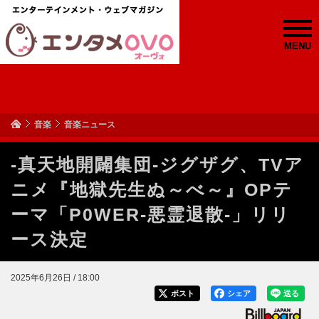
MENU
音楽
音楽ニュース
-真天地開闢集団-ジグザグ、TVア
ニメ『地獄先生ぬ～べ～』OPテ
ーマ「P0WER-悪霊退散-」リリ
ース決定
2025年6月26日 / 18:00
ポスト
シェア
送る