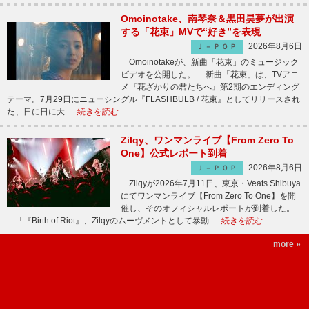
Omoinotake、南琴奈＆黒田昊夢が出演
する「花束」MVで“好き”を表現
2026年8月6日
Ｊ－ＰＯＰ
Omoinotakeが、新曲「花束」のミュージック
ビデオを公開した。 新曲「花束」は、TVアニ
メ『花ざかりの君たちへ』第2期のエンディング
テーマ。7月29日にニューシングル『FLASHBULB / 花束』としてリリースされ
た、日に日に大 …
続きを読む
Zilqy、ワンマンライブ【From Zero To
One】公式レポート到着
2026年8月6日
Ｊ－ＰＯＰ
Zilqyが2026年7月11日、東京・Veats Shibuya
にてワンマンライブ【From Zero To One】を開
催し、そのオフィシャルレポートが到着した。
「『Birth of Riot』、Zilqyのムーヴメントとして暴動 …
続きを読む
more »