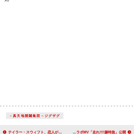
－真天地開闢集団－ジグザグ
テイラー・スウィフト、恋人が主催するフットボールのイベントで「Shake It Off」をサプライズでパフォーマンス
超特急×ミツカン「Fibee」、スペシャルコラボMV「走れ!!!!腸特急」公開