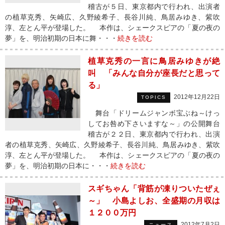
稽古が５日、東京都内で行われ、出演者
の植草克秀、矢崎広、久野綾希子、長谷川純、鳥居みゆき、紫吹
淳、左とん平が登場した。 本作は、シェークスピアの「夏の夜の
夢」を、明治初期の日本に舞・・・
続きを読む
植草克秀の一言に鳥居みゆきが絶
叫 「みんな自分が座長だと思って
る」
2012年12月22日
TOPICS
舞台「ドリームジャンボ宝ぶね～けっ
してお咎め下さいますな～」の公開舞台
稽古が２２日、東京都内で行われ、出演
者の植草克秀、矢崎広、久野綾希子、長谷川純、鳥居みゆき、紫吹
淳、左とん平が登場した。 本作は、シェークスピアの「夏の夜の
夢」を、明治初期の日本に・・・
続きを読む
スギちゃん「背筋が凍りついたぜぇ
～」 小島よしお、全盛期の月収は
１２００万円
2012年7月2日
ニュース