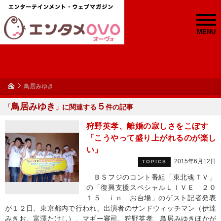
MENU
鳥居みゆき
鳥居みゆき
５
「
」に関連する
件の記事
狩野英孝、離婚の寂しさをこぼす
「こうやって盛り上がれるのが楽し
い」
2015年6月12日
TOPICS
ＢＳフジのコント番組「東北魂ＴＶ」
の「復興支援スペシャルＬＩＶＥ ２０
１５ ｉｎ お台場」のゲスト記者発表
が１２日、東京都内で行われ、出演者のサンドウィッチマン（伊達
みきお、富澤たけし）、マギー審司、狩野英孝、鳥居みゆきほかが