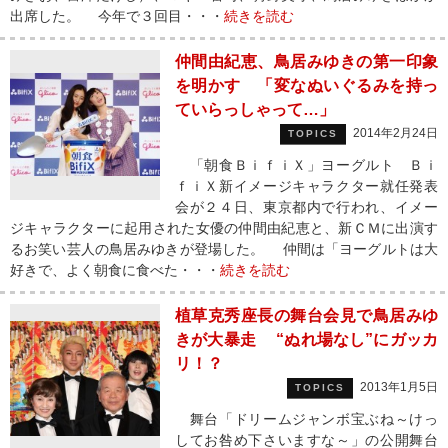
出席した。 今年で３回目・・・
続きを読む
仲間由紀恵、鳥居みゆきの第一印象
を明かす 「変なぬいぐるみを持っ
ていらっしゃって…」
2014年2月24日
TOPICS
「朝食ＢｉｆｉＸ」ヨーグルト Ｂｉ
ｆｉＸ新イメージキャラクター就任発表
会が２４日、東京都内で行われ、イメー
ジキャラクターに起用された女優の仲間由紀恵と、新ＣＭに出演す
るお笑い芸人の鳥居みゆきが登場した。 仲間は「ヨーグルトは大
好きで、よく朝食に食べた・・・
続きを読む
植草克秀座長の舞台会見で鳥居みゆ
きが大暴走 “ぬれ場なし”にガッカ
リ！？
2013年1月5日
TOPICS
舞台「ドリームジャンボ宝ぶね～けっ
してお咎め下さいますな～」の公開舞台