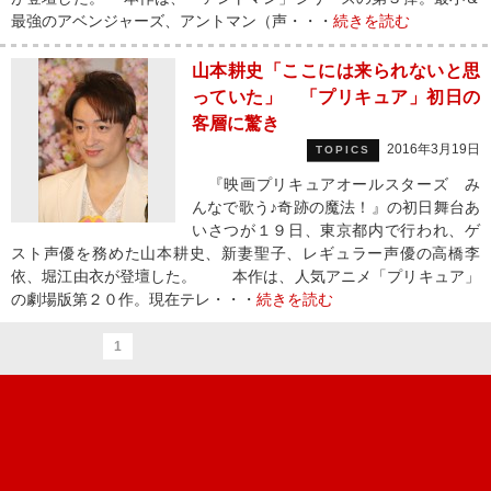
最強のアベンジャーズ、アントマン（声・・・
続きを読む
山本耕史「ここには来られないと思
っていた」 「プリキュア」初日の
客層に驚き
2016年3月19日
TOPICS
『映画プリキュアオールスターズ み
んなで歌う♪奇跡の魔法！』の初日舞台あ
いさつが１９日、東京都内で行われ、ゲ
スト声優を務めた山本耕史、新妻聖子、レギュラー声優の高橋李
依、堀江由衣が登壇した。 本作は、人気アニメ「プリキュア」
の劇場版第２０作。現在テレ・・・
続きを読む
1