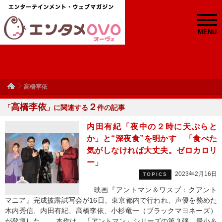
MENU
高橋李依
高橋李依
２
「
」に関連する
件の記事
内田有紀「夜中の２時に天ぷらと
か」と“深夜食”を明かす 「食べた
気がしなければ大丈夫。ゼロカロリ
ー」
2023年2月16日
TOPICS
映画『アントマン＆ワスプ：クアント
マニア』完成披露試写会が16日、東京都内で行われ、声優を務めた
木内秀信、内田有紀、高橋李依、小杉竜一（ブラックマヨネーズ）
が登壇した。 本作は、「アントマン」シリーズの第３弾。最小＆