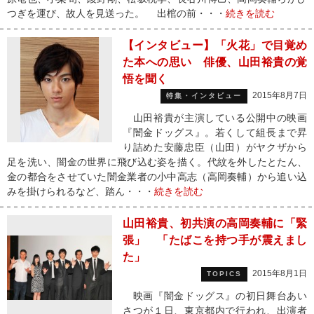
つぎを運び、故人を見送った。 出棺の前・・・
続きを読む
【インタビュー】「火花」で目覚め
た本への思い 俳優、山田裕貴の覚
悟を聞く
2015年8月7日
特集・インタビュー
山田裕貴が主演している公開中の映画
『闇金ドッグス』。若くして組長まで昇
り詰めた安藤忠臣（山田）がヤクザから
足を洗い、闇金の世界に飛び込む姿を描く。代紋を外したとたん、
金の都合をさせていた闇金業者の小中高志（高岡奏輔）から追い込
みを掛けられるなど、踏ん・・・
続きを読む
山田裕貴、初共演の高岡奏輔に「緊
張」 「たばこを持つ手が震えまし
た」
2015年8月1日
TOPICS
映画『闇金ドッグス』の初日舞台あい
さつが１日、東京都内で行われ、出演者