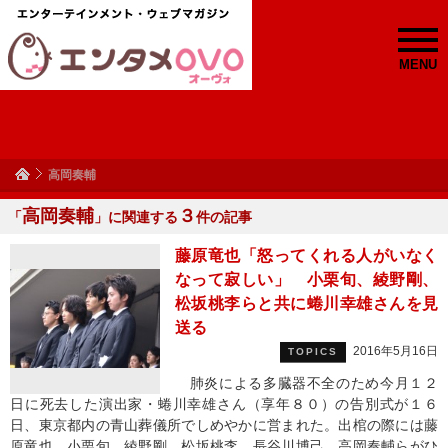
MENU
高岡奏輔
高岡奏輔
３
「
」に関連する
件の記事
藤原竜也「怒ってくれる人がいなく
なって寂しい」 小栗旬、綾野剛、
松坂桃李らと共に蜷川幸雄さんを見
送る
2016年5月16日
TOPICS
肺炎による多臓器不全のため今月１２
日に死去した演出家・蜷川幸雄さん（享年８０）の告別式が１６
日、東京都内の青山葬儀所でしめやかに営まれた。出棺の際には藤
原竜也、小栗旬、綾野剛、松坂桃李、長谷川博己、高岡奏輔らがひ