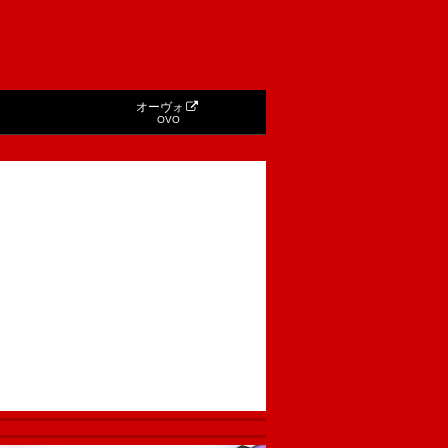
オーヴォ
OVO