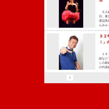
６人組
日、東
渡辺美
んみゅ
３２
ｉ」
１９７
組など
しの新
の代表
1