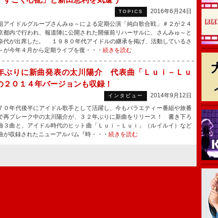
2016年6月24日
TOPICS
アイドルグループさんみゅ～による定期公演「純白歌合戦」＃２が２４
京都内で行われ、報道陣に公開された開催前リハーサルに、さんみゅ～と
奈代が出席した。 １９８０年代アイドルの継承を掲げ、活動しているさ
～が今年４月から定期ライブを復・・・
続きを読む
年ぶりに新曲発表の太川陽介 代表曲「Ｌｕｉ－Ｌｕ
の２０１４年バージョンも収録！
2014年9月12日
インタビュー
０年代後半にアイドル歌手として活躍し、今もバラエティー番組や旅番
で再ブレーク中の太川陽介が、３２年ぶりに新曲をリリース！ 書き下ろ
曲３曲と、アイドル時代のヒット曲「Ｌｕｉ－Ｌｕｉ」（ルイルイ）など
曲が収録されたニューアルバム『時・・・
続きを読む