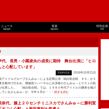
ニュース
音楽
特別企画
NEWS
MUSIC
PR
事
伊代、長男・小園凌央の成長に期待 舞台出演に「ヒロ
んと心配しています」
2016年10月21日
TOPICS
アイドルグループさんみゅ～による定期公演「純白歌合戦 ＃４」が２
東京都内で行われ、開催前リハーサルに出演者のさんみゅ～とゲストの松
が出席した。 「純白歌合戦」では、１９８０年代アイドルの継承を掲げ
しているさんみゅ～が、今年４月か・・・
続きを読む
美奈代、膝上２０センチミニスカでさんみゅ～に勝利宣
「すごく心配」と新田恵利を気遣う