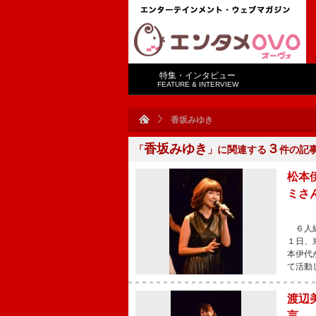
特集・インタビュー
FEATURE & INTERVIEW
香坂みゆき
香坂みゆき
３
「
」に関連する
件の記
松本
ミさ
６人組
１日、
本伊代
て活動
渡辺
言 