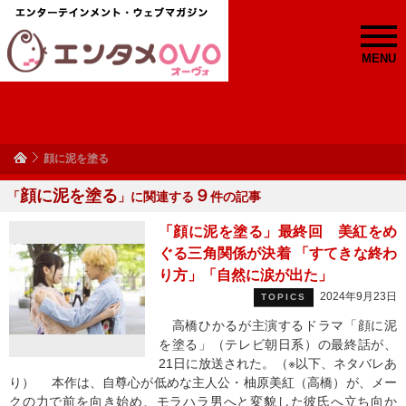
MENU
顔に泥を塗る
顔に泥を塗る
９
「
」に関連する
件の記事
「顔に泥を塗る」最終回 美紅をめ
ぐる三角関係が決着 「すてきな終わ
り方」「自然に涙が出た」
2024年9月23日
TOPICS
高橋ひかるが主演するドラマ「顔に泥
を塗る」（テレビ朝日系）の最終話が、
21日に放送された。（※以下、ネタバレあ
り） 本作は、自尊心が低めな主人公・柚原美紅（高橋）が、メー
クの力で前を向き始め、モラハラ男へと変貌した彼氏へ立ち向か