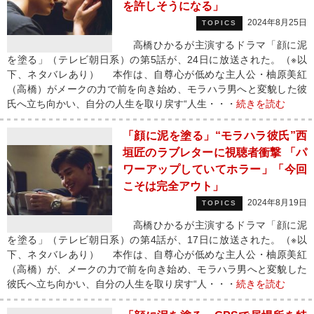
を許しそうになる」
2024年8月25日
TOPICS
高橋ひかるが主演するドラマ「顔に泥
を塗る」（テレビ朝日系）の第5話が、24日に放送された。（※以
下、ネタバレあり） 本作は、自尊心が低めな主人公・柚原美紅
（高橋）がメークの力で前を向き始め、モラハラ男へと変貌した彼
氏へ立ち向かい、自分の人生を取り戻す“人生・・・
続きを読む
「顔に泥を塗る」“モラハラ彼氏”西
垣匠のラブレターに視聴者衝撃 「パ
ワーアップしていてホラー」「今回
こそは完全アウト」
2024年8月19日
TOPICS
高橋ひかるが主演するドラマ「顔に泥
を塗る」（テレビ朝日系）の第4話が、17日に放送された。（※以
下、ネタバレあり） 本作は、自尊心が低めな主人公・柚原美紅
（高橋）が、メークの力で前を向き始め、モラハラ男へと変貌した
彼氏へ立ち向かい、自分の人生を取り戻す“人・・・
続きを読む