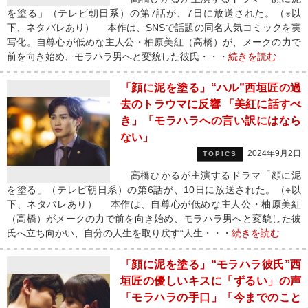
を塗る」（テレビ朝日系）の第7話が、7日に放送された。（※以
下、ネタバレあり） 本作は、SNSで話題の同名人気コミックを実
写化。自尊心が低めな主人公・柚原美紅（高橋）が、メークの力で
前を向き始め、モラハラ男へと変貌した彼氏・・・
続きを読む
「顔に泥を塗る」“ハル”西垣匠の過
去のトラウマに反響 「美紅に話すべ
き」「モラハラへの言い訳にはなら
ない」
2024年9月2日
TOPICS
高橋ひかるが主演するドラマ「顔に泥
を塗る」（テレビ朝日系）の第6話が、10日に放送された。（※以
下、ネタバレあり） 本作は、自尊心が低めな主人公・柚原美紅
（高橋）がメークの力で前を向き始め、モラハラ男へと変貌した彼
氏へ立ち向かい、自分の人生を取り戻す“人生・・・
続きを読む
「顔に泥を塗る」“モラハラ彼氏”西
垣匠の優しいキスに「ずるい」の声
「モラハラの手口」「今までのこと