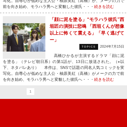
写化。自尊心が低めな主人公・柚原美紅（高橋）が、メークの力で
前を向き始め、モラハラ男へと変貌した彼氏・・・
続きを読む
「顔に泥を塗る」“モラハラ彼氏”西
垣匠の演技に悲鳴 「西垣くんが想像
以上に怖くて震える」「早く逃げて
ー」
2024年7月15日
TOPICS
高橋ひかるが主演するドラマ「顔に泥
を塗る」（テレビ朝日系）の第1話が、13日に放送された。（※以
下、ネタバレあり） 本作は、SNSで話題の同名人気コミックを実
写化。自尊心が低めな主人公・柚原美紅（高橋）がメークの力で前
を向き始め、モラハラ男へと変貌した彼氏へ・・・
続きを読む
1