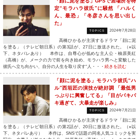
「顔に泥を塗る」GPSで居場所を特
定“モラハラ彼氏”に騒然 「ハルく
ん、最恐」「冬彦さんを思い出し
た」
2024年7月28日
TOPICS
高橋ひかるが主演するドラマ「顔に泥
を塗る」（テレビ朝日系）の第3話が、27日に放送された。（※以
下、ネタバレあり） 本作は、自尊心が低めな主人公・柚原美紅
（高橋）が、メークの力で前を向き始め、モラハラ男へと変貌した
彼氏へ立ち向かい、自分の人生を取り戻す“人・・・
続きを読む
「顔に泥を塗る」モラハラ彼氏“ハ
ル”西垣匠の演技が絶好調 「最低男
っぷりに興奮してる」「目がパキパ
キ過ぎて、大暴走が楽しみ」
2024年7月21日
TOPICS
高橋ひかるが主演するドラマ「顔に泥
を塗る」（テレビ朝日系）の第2話が、20日に放送された。（※以
下、ネタバレあり） 本作は、SNSで話題の同名人気コミックを実