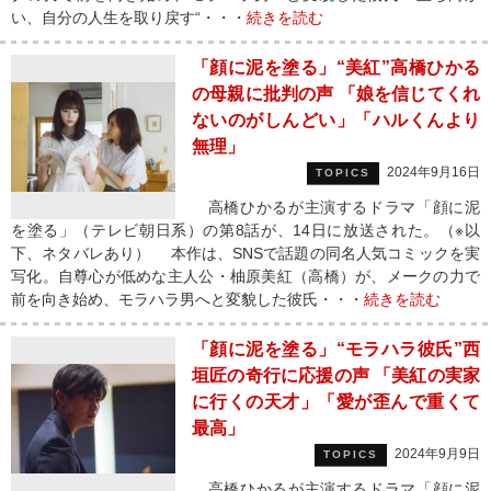
い、自分の人生を取り戻す“・・・
続きを読む
「顔に泥を塗る」“美紅”高橋ひかる
の母親に批判の声 「娘を信じてくれ
ないのがしんどい」「ハルくんより
無理」
2024年9月16日
TOPICS
高橋ひかるが主演するドラマ「顔に泥
を塗る」（テレビ朝日系）の第8話が、14日に放送された。（※以
下、ネタバレあり） 本作は、SNSで話題の同名人気コミックを実
写化。自尊心が低めな主人公・柚原美紅（高橋）が、メークの力で
前を向き始め、モラハラ男へと変貌した彼氏・・・
続きを読む
「顔に泥を塗る」“モラハラ彼氏”西
垣匠の奇行に応援の声 「美紅の実家
に行くの天才」「愛が歪んで重くて
最高」
2024年9月9日
TOPICS
高橋ひかるが主演するドラマ「顔に泥