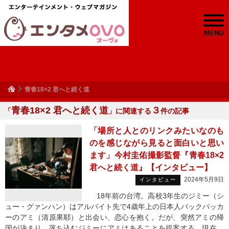
MENU
青春18×2 君へと続く道
青春18×2 君へと続く道
３
「
」に関連する
件の記事
「場所と人とのリンクみたいなのも
のを感じながら見ると面白いと思い
ます」今村圭佑撮影監督『青春18×2
君へと続く道』【インタビュー】
2024年5月9日
インタビュー
18年前の台湾。高校3年生のジミー（シ
ュー・グァンハン）はアルバイト先で4歳年上の日本人バックパッカ
ーのアミ（清原果耶）と出会い、恋心を抱く。だが、突然アミの帰
国が決まり、落ち込むジミーにアミはあることを提案する。現在。