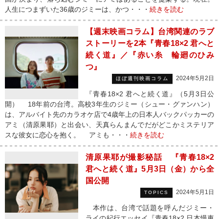
人生につまずいた36歳のジミーは、かつ・・・
続きを読む
【週末映画コラム】台湾関連のラブ
ストーリーを2本『青春18×2 君へと
続く道』／『赤い糸 輪廻のひみ
つ』
2024年5月2日
ほぼ週刊映画コラム
『青春18×2 君へと続く道』（5月3日公
開） 18年前の台湾。高校3年生のジミー（シュー・グァンハン）
は、アルバイト先のカラオケ店で4歳年上の日本人バックパッカーの
アミ（清原果耶）と出会い、天真らんまんでだがどこかミステリア
スな彼女に恋心を抱く。 アミも・・・
続きを読む
清原果耶が撮影秘話 『青春18×2
君へと続く道』5月3日（金）から全
国公開
2024年5月1日
TOPICS
本作は、台湾で話題を呼んだジミー・
ライの紀行エッセイ『青春18×2 日本慢車