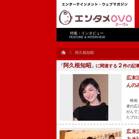
特集・インタビュー
FEATURE & INTERVIEW
阿久根知昭
阿久根知昭
２
「
」に関連する
件の記
広末
んの
映画『
者の広
がんで
たブロ
広末
みそ