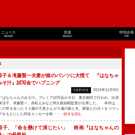
ニュース
音楽
特別企画
NEWS
MUSIC
PR
事
涼子＆滝藤賢一夫妻が娘のパンツに大慌て 『はなちゃ
みそ汁』試写会でハプニング
2015年12月9日
TOPICS
はなちゃんのみそ汁』プレミア試写会が８日、東京都内で行われ、出演
末涼子、滝藤賢一、赤松えみなと阿久根知昭監督が出席した。 本作は、
この世を去った３３歳の千恵さんが５歳の娘と夫、家族との日々をつづっ
グをもとにした同名エッセーを映・・・
続きを読む
涼子、「命を懸けて演じたい」 映画『はなちゃんの
汁』で母親役