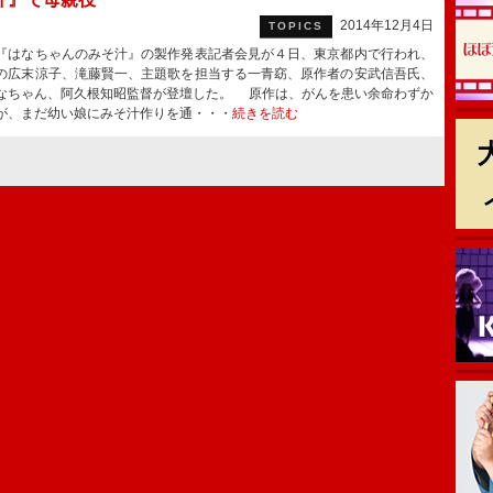
2014年12月4日
TOPICS
はなちゃんのみそ汁』の製作発表記者会見が４日、東京都内で行われ、
の広末涼子、滝藤賢一、主題歌を担当する一青窈、原作者の安武信吾氏、
なちゃん、阿久根知昭監督が登壇した。 原作は、がんを患い余命わずか
が、まだ幼い娘にみそ汁作りを通・・・
続きを読む