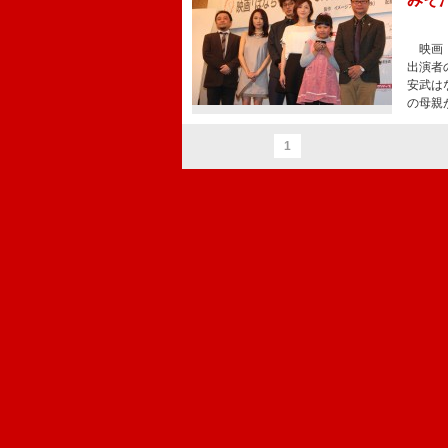
映画『
出演者
安武は
の母親
1