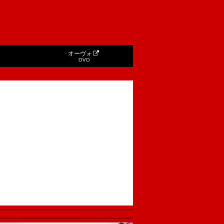
オーヴォ
OVO