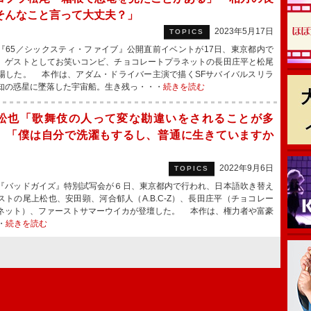
そんなこと言って大丈夫？」
2023年5月17日
TOPICS
65／シックスティ・ファイブ』公開直前イベントが17日、東京都内で
、ゲストとしてお笑いコンビ、チョコレートプラネットの長田庄平と松尾
場した。 本作は、アダム・ドライバー主演で描くSFサバイバルスリラ
知の惑星に墜落した宇宙船。生き残っ・・・
続きを読む
松也「歌舞伎の人って変な勘違いをされることが多
 「僕は自分で洗濯もするし、普通に生きていますか
2022年9月6日
TOPICS
バッドガイズ』特別試写会が６日、東京都内で行われ、日本語吹き替え
ストの尾上松也、安田顕、河合郁人（A.B.C-Z）、長田庄平（チョコレー
ネット）、ファーストサマーウイカが登壇した。 本作は、権力者や富豪
・
続きを読む