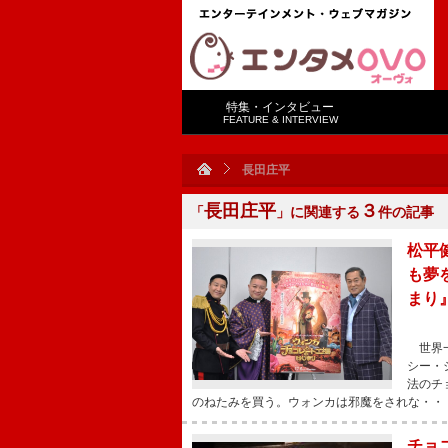
特集・インタビュー
FEATURE & INTERVIEW
長田庄平
長田庄平
３
「
」に関連する
件の記事
松平
も夢
まり
世界一
シー・
法のチ
のねたみを買う。ウォンカは邪魔をされな・・
チョ