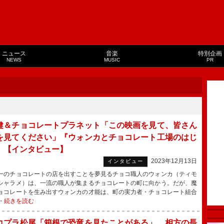
ニュース
音楽
特別企画
NEWS
MUSIC
PR
健＆チョコレートプラネット「この映画を見て、皆さん
を見てください」『ウォンカとチョコレート工場のはじ
』【インタビュー】
2023年12月13日
インタビュー
のチョコレートの店を出すことを夢見るチョコ職人のウォンカ（ティモ
シャラメ）は、一流の職人が集まるチョコレートの町に向かう。だが、魔
ョコレートを生み出すウォンカの才能は、町の実力者・チョコレート組合
・
続きを読む
コプラ松尾「箱根で恐竜を見たことがある」 相方の長