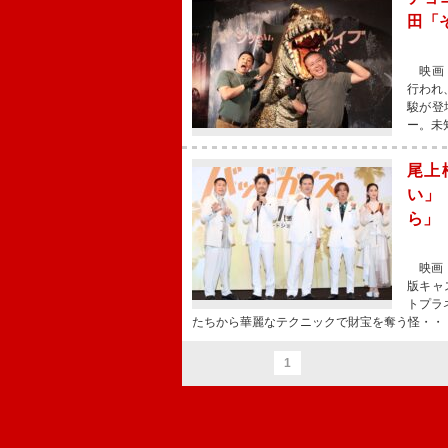
田「
映画『
行われ
駿が登
ー。未
尾上
い」
ら」
映画『
版キャ
トプラ
たちから華麗なテクニックで財宝を奪う怪・・
1