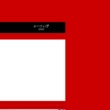
オーヴォ
OVO