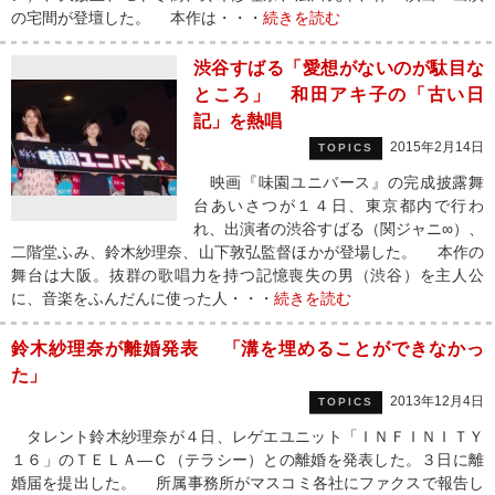
の宅間が登壇した。 本作は・・・
続きを読む
渋谷すばる「愛想がないのが駄目な
ところ」 和田アキ子の「古い日
記」を熱唱
2015年2月14日
TOPICS
映画『味園ユニバース』の完成披露舞
台あいさつが１４日、東京都内で行わ
れ、出演者の渋谷すばる（関ジャニ∞）、
二階堂ふみ、鈴木紗理奈、山下敦弘監督ほかが登場した。 本作の
舞台は大阪。抜群の歌唱力を持つ記憶喪失の男（渋谷）を主人公
に、音楽をふんだんに使った人・・・
続きを読む
鈴木紗理奈が離婚発表 「溝を埋めることができなかっ
た」
2013年12月4日
TOPICS
タレント鈴木紗理奈が４日、レゲエユニット「ＩＮＦＩＮＩＴＹ
１６」のＴＥＬＡ―Ｃ（テラシー）との離婚を発表した。３日に離
婚届を提出した。 所属事務所がマスコミ各社にファクスで報告し