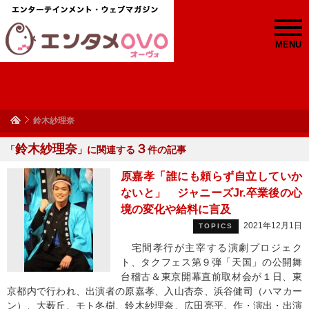
MENU
鈴木紗理奈
鈴木紗理奈
３
「
」に関連する
件の記事
原嘉孝「誰にも頼らず自立していか
ないと」 ジャニーズJr.卒業後の心
境の変化や給料に言及
2021年12月1日
TOPICS
宅間孝行が主宰する演劇プロジェク
ト、タクフェス第９弾「天国」の公開舞
台稽古＆東京開幕直前取材会が１日、東
京都内で行われ、出演者の原嘉孝、入山杏奈、浜谷健司（ハマカー
ン）、大薮丘、モト冬樹、鈴木紗理奈、広田亮平、作・演出・出演