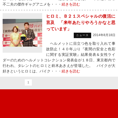
不二夫の傑作ギャグアニメを・・・
続きを読む
ヒロミ、Ｂ２１スペシャルの復活に
言及 「来年あたりやろうかなと思
っています」
2014年8月18日
ニュース
ヘルメットに目立つ色を取り入れて事
故防止！４０年ぶり『夜間の安全と色彩
に関する実証実験』結果発表＆女性ライ
ダーのためのヘルメットコレクション発表会が１８日、東京都内で
行われ、タレントのヒロミと鈴木あきえが登場した。 バイクが大
好きというヒロミは、バイク・・・
続きを読む
1