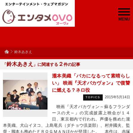
MENU
鈴木あきえ
鈴木あきえ
２
「
」に関連する
件の記事
瀧本美織「バカになるって素晴らし
い」 映画『天才バカヴォン』で復讐
に燃える？ネロ役
2015年5月14日
TOPICS
映画『天才バカヴォン～蘇るフランダ
ースの犬～』の完成披露上映会が１４
日、東京都内で行われ、声優を務めた瀧
本美織、犬山イヌコ、上島竜兵（ダチョウ倶楽部）、村井國夫、監
督・脚本も務めたＦＲＯＧＭＡＮほかが登壇した。 本作は、赤塚