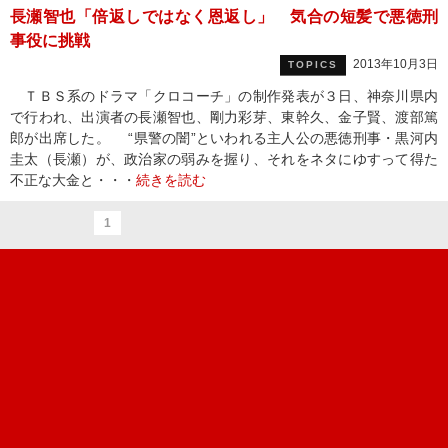
長瀬智也「倍返しではなく恩返し」 気合の短髪で悪徳刑
事役に挑戦
2013年10月3日
TOPICS
ＴＢＳ系のドラマ「クロコーチ」の制作発表が３日、神奈川県内
で行われ、出演者の長瀬智也、剛力彩芽、東幹久、金子賢、渡部篤
郎が出席した。 “県警の闇”といわれる主人公の悪徳刑事・黒河内
圭太（長瀬）が、政治家の弱みを握り、それをネタにゆすって得た
不正な大金と・・・
続きを読む
1