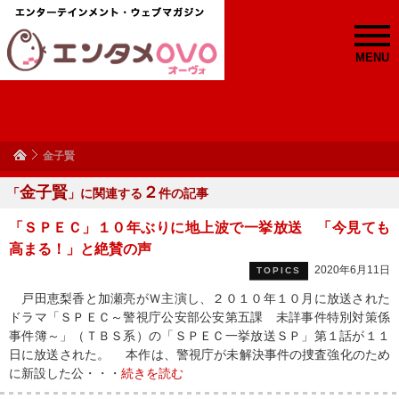
MENU
金子賢
金子賢
２
「
」に関連する
件の記事
「ＳＰＥＣ」１０年ぶりに地上波で一挙放送 「今見ても
高まる！」と絶賛の声
2020年6月11日
TOPICS
戸田恵梨香と加瀬亮がＷ主演し、２０１０年１０月に放送された
ドラマ「ＳＰＥＣ～警視庁公安部公安第五課 未詳事件特別対策係
事件簿～」（ＴＢＳ系）の「ＳＰＥＣ一挙放送ＳＰ」第１話が１１
日に放送された。 本作は、警視庁が未解決事件の捜査強化のため
に新設した公・・・
続きを読む