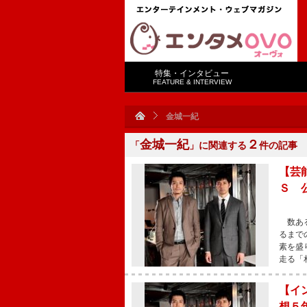
特集・インタビュー
FEATURE & INTERVIEW
金城一紀
金城一紀
２
「
」に関連する
件の記事
【芸
Ｓ 
数ある
るまで
素を盛
走る「
【イ
想５