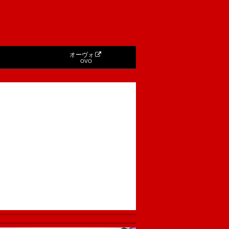
オーヴォ
OVO