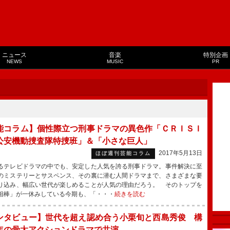
ニュース
音楽
特別企画
NEWS
MUSIC
PR
能コラム】個性際立つ刑事ドラマの異色作「ＣＲＩＳＩ
公安機動捜査隊特捜班」＆「小さな巨人」
2017年5月13日
ほぼ週刊芸能コラム
テレビドラマの中でも、安定した人気を誇る刑事ドラマ。事件解決に至
のミステリーとサスペンス、その裏に潜む人間ドラマまで、さまざまな要
り込み、幅広い世代が楽しめることが人気の理由だろう。 そのトップを
相棒」が一休みしている今期も、「・・・
続きを読む
ンタビュー】世代を超え認め合う小栗旬と西島秀俊 構
年の骨太アクションドラマで共演