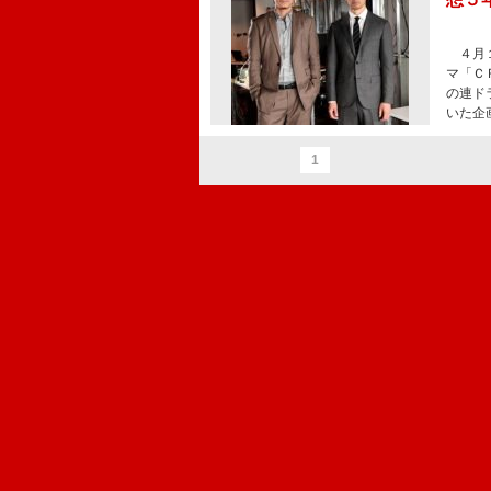
４月１
マ「Ｃ
の連ド
いた企
1