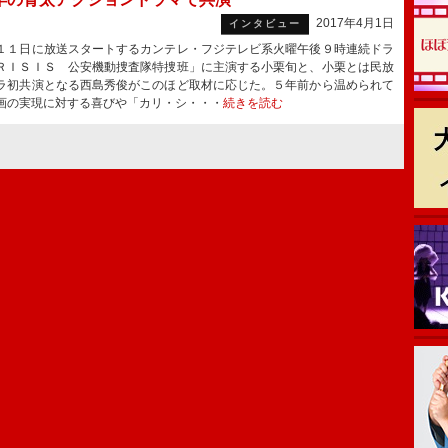
2017年4月1日
インタビュー
１日に放送スタートするカンテレ・フジテレビ系火曜午後９時連続ドラ
ＲＩＳＩＳ 公安機動捜査隊特捜班」に主演する小栗旬と、小栗とは民放
ラ初共演となる西島秀俊がこのほど取材に応じた。５年前から温められて
画の実現に対する喜びや「カリ・シ・・・
続きを読む