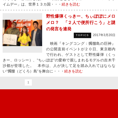
イムデー」は、世界１３カ国・・・
続きを読む
野性爆弾くっきー、ちぃぽぽにメロ
メロ？ 「２人で便所行こう」と謎
の発言を連発
2017年3月20日
TOPICS
映画『キングコング：髑髏島の巨神』
の公開直前イベントが２０日、東京都内
で行われ、ゲストとして野性爆弾（くっ
きー、ロッシー）、“ちぃぽぽ”の愛称で親しまれるモデルの吉木千
沙都が登壇した。 本作は、人が決して足を踏み入れてはならな
い“髑髏（どくろ）島”を舞台に・・・
続きを読む
1