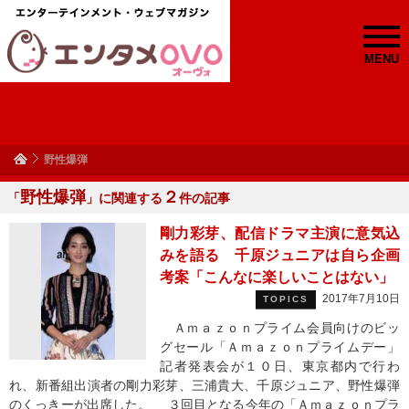
MENU
野性爆弾
野性爆弾
２
「
」に関連する
件の記事
剛力彩芽、配信ドラマ主演に意気込
みを語る 千原ジュニアは自ら企画
考案「こんなに楽しいことはない」
2017年7月10日
TOPICS
Ａｍａｚｏｎプライム会員向けのビッ
グセール「Ａｍａｚｏｎプライムデー」
記者発表会が１０日、東京都内で行わ
れ、新番組出演者の剛力彩芽、三浦貴大、千原ジュニア、野性爆弾
のくっきーが出席した。 ３回目となる今年の「Ａｍａｚｏｎプラ