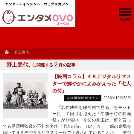
MENU
野上照代
野上照代
２
「
」に関連する
件の記事
【映画コラム】４Ｋデジタルリマス
ターで鮮やかによみがえった『七人
の侍』
2016年10月29日
ほぼ週刊映画コラム
「名作映画を映画館で見る」をモット
ーに、７回目を迎えた「午前十時の映画
祭」が開催中。今回の目玉は、何と言っ
ても黒澤明監督の不朽の名作『七人の侍』（54）が、一部の劇場を
除いて４Ｋデジタルリマスター版で上映されていることだ。 デジ