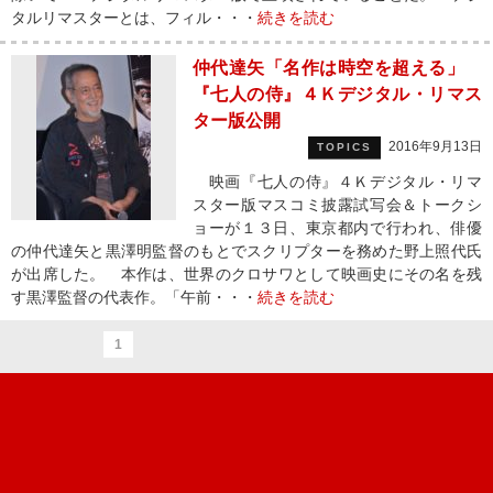
タルリマスターとは、フィル・・・
続きを読む
仲代達矢「名作は時空を超える」
『七人の侍』４Ｋデジタル・リマス
ター版公開
2016年9月13日
TOPICS
映画『七人の侍』４Ｋデジタル・リマ
スター版マスコミ披露試写会＆トークシ
ョーが１３日、東京都内で行われ、俳優
の仲代達矢と黒澤明監督のもとでスクリプターを務めた野上照代氏
が出席した。 本作は、世界のクロサワとして映画史にその名を残
す黒澤監督の代表作。「午前・・・
続きを読む
1